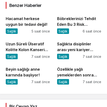
Benzer Haberler
Hacamat herkese
Böbreklerinizi Tehdit
uygun bir tedavi değil!
Eden Bu 3 Risk
Faktörüne Dikkat!
Sağlık
5 saat önce
Sağlık
6 saat önce
Uzun Süreli Ülseratif
Sağlıkta disiplinler
Kolitte Kolon Kanseri
arası yeni kariyer
Riski Artıyor mu?
dönemi
Sağlık
7 saat önce
Sağlık
7 saat önce
Beyin sağlığı anne
Özellikle yağlı
karnında başlıyor!
yemeklerden sonra
başlıyorsa, gecikmeyin
Sağlık
7 saat önce
Sağlık
7 saat önce
Bir Cevap Yaz