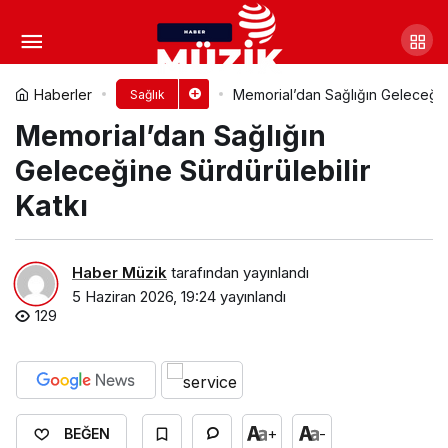
Rektör Yılmaz’dan Johns
Hopkins Teması: DEÜ Organ Naklinde
Yorum Yap
Paylaş
Haberler
Memorial’dan Sağlığın Geleceğine
Sağlık
Memorial’dan Sağlığın
Yeni Dönem
Geleceğine Sürdürülebilir
Katkı
Haber Müzik
tarafından yayınlandı
5 Haziran 2026, 19:24
yayınlandı
129
+
-
BEĞEN