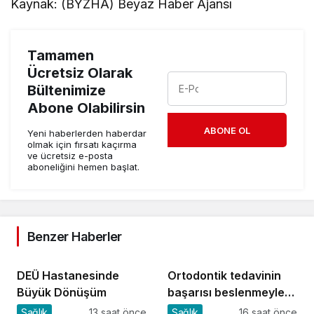
Kaynak: (BYZHA) Beyaz Haber Ajansı
Tamamen
Ücretsiz Olarak
Bültenimize
Abone Olabilirsin
ABONE OL
Yeni haberlerden haberdar
olmak için fırsatı kaçırma
ve ücretsiz e-posta
aboneliğini hemen başlat.
Benzer Haberler
DEÜ Hastanesinde
Ortodontik tedavinin
Büyük Dönüşüm
başarısı beslenmeyle
başlar!
Sağlık
13 saat önce
Sağlık
16 saat önce