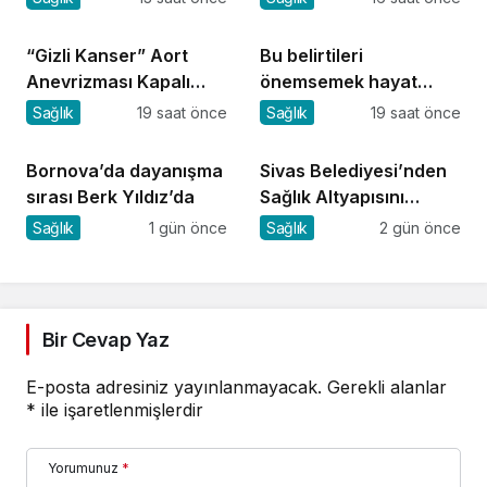
“Gizli Kanser” Aort
Bu belirtileri
Anevrizması Kapalı
önemsemek hayat
Yöntemle Tedavi Edildi
kurtarıyor
Sağlık
19 saat önce
Sağlık
19 saat önce
Bornova’da dayanışma
Sivas Belediyesi’nden
sırası Berk Yıldız’da
Sağlık Altyapısını
Güçlendirecek Yatırım
Sağlık
1 gün önce
Sağlık
2 gün önce
Bir Cevap Yaz
E-posta adresiniz yayınlanmayacak.
Gerekli alanlar
*
ile işaretlenmişlerdir
Yorumunuz
*