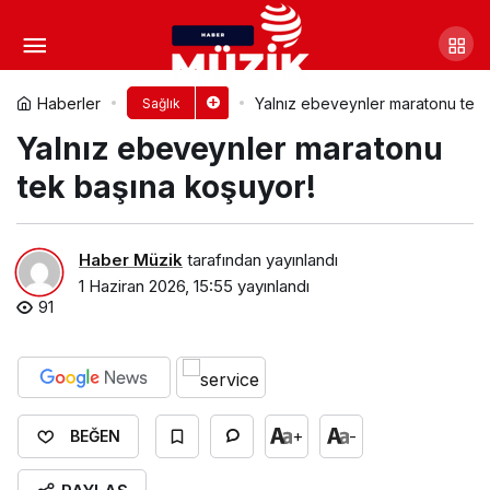
Büyükşehir’den ikinci Gönüllü
Danışmanlık ve Test Merkezi
Yorum Yap
Paylaş
Haberler
Yalnız ebeveynler maratonu tek 
Sağlık
Yalnız ebeveynler maratonu
tek başına koşuyor!
Haber Müzik
tarafından yayınlandı
1 Haziran 2026, 15:55
yayınlandı
91
+
-
BEĞEN