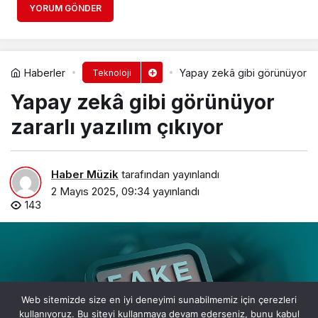
YORUM GÖNDER
Haberler
Yapay zekâ gibi görünüyor zar
Teknoloji
Yapay zekâ gibi görünüyor
zararlı yazılım çıkıyor
Haber Müzik
tarafından yayınlandı
2 Mayıs 2025, 09:34
yayınlandı
143
Web sitemizde size en iyi deneyimi sunabilmemiz için çerezleri
kullanıyoruz. Bu siteyi kullanmaya devam ederseniz, bunu kabul