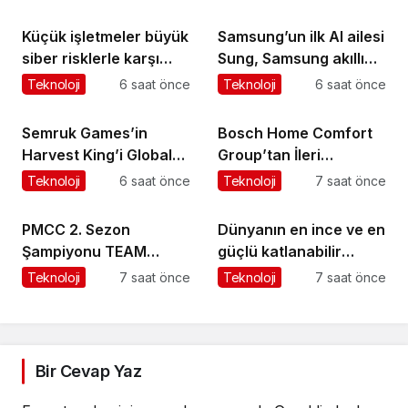
Küçük işletmeler büyük
Samsung’un ilk AI ailesi
siber risklerle karşı
Sung, Samsung akıllı
karşıya
yaşam deneyimini
Teknoloji
6 saat önce
Teknoloji
6 saat önce
ekranlara taşıyor
Semruk Games’in
Bosch Home Comfort
Harvest King’i Global
Group’tan İleri
Pazarda Oyuncularla
Teknoloji Hava
Teknoloji
6 saat önce
Teknoloji
7 saat önce
Buluştu!
Temizleme Cihazları
PMCC 2. Sezon
Dünyanın en ince ve en
Şampiyonu TEAM
güçlü katlanabilir
GOAT Oldu
amiral gemisi HONOR
Teknoloji
7 saat önce
Teknoloji
7 saat önce
Magic V6 Türkiye’de
Bir Cevap Yaz