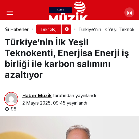
Yapay zekâ gibi görünüyor
zararlı yazılım çıkıyor
Yorum Yap
Paylaş
Haberler
Türkiye’nin İlk Yeşil Teknokenti
Teknoloji
Türkiye’nin İlk Yeşil
Teknokenti, Enerjisa Enerji iş
birliği ile karbon salımını
azaltıyor
Haber Müzik
tarafından yayınlandı
2 Mayıs 2025, 09:45
yayınlandı
98