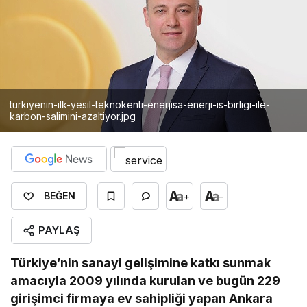
turkiyenin-ilk-yesil-teknokenti-enerjisa-enerji-is-birligi-ile-
karbon-salimini-azaltiyor.jpg
+
-
BEĞEN
PAYLAŞ
Türkiye’nin sanayi gelişimine katkı sunmak
amacıyla 2009 yılında kurulan ve bugün 229
girişimci firmaya ev sahipliği yapan Ankara