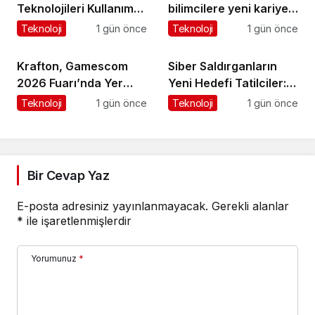
Teknolojileri Kullanım
bilimcilere yeni kariyer
Araştırması, 2026
kapıları açıyor!
Teknoloji
1 gün önce
Teknoloji
1 gün önce
Krafton, Gamescom
Siber Saldırganların
2026 Fuarı’nda Yer
Yeni Hedefi Tatilciler:
Alacak Oyunlarına Dair
Kaspersky’den Güvenli
Teknoloji
1 gün önce
Teknoloji
1 gün önce
Yeni Ayrıntıları Paylaştı
Seyahat Rehberi
Bir Cevap Yaz
E-posta adresiniz yayınlanmayacak.
Gerekli alanlar
*
ile işaretlenmişlerdir
Yorumunuz
*