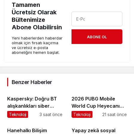
Tamamen
Ücretsiz Olarak
Bültenimize
Abone Olabilirsin
ABONE OL
Yeni haberlerden haberdar
olmak için fırsatı kaçırma
ve ücretsiz e-posta
aboneliğini hemen başlat.
Benzer Haberler
Kaspersky: Doğru BT
2026 PUBG Mobile
alışkanlıkları siber
World Cup Heyecanı
dayanıklılığı
Paris’te Başlıyor
Teknoloji
3 saat önce
Teknoloji
21 saat önce
güçlendiriyor
Hanehalkı Bilişim
Yapay zekâ sosyal