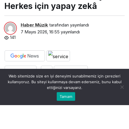
Herkes için yapay zekâ
Haber Müzik
tarafından yayınlandı
7 Mayıs 2026, 16:55
yayınlandı
141
PAYLAŞ
BEĞEN
Web sitemizde size en iyi deneyimi sunabilmemiz için çerezleri
kullanıyoruz. Bu siteyi kullanmaya devam ederseniz, bunu kabul
Küresel yapay zekâ cihaz ekosistemi şirketi
ettiğinizi varsayarız.
0
HONOR, yeni akıllı telefon ailesi HONOR 600
Bu web sitesinde en iyi deneyimi yaşamanızı sağlamak
Tamam
Anasayfa
Akış
Hesabım
Bildirimler
Kabul
Serisi’ni Türkiye’de satışa sundu. HONOR 600
için çerezler kullanılmaktadır.
Lite, HONOR 600 ve HONOR 600 Pro
modellerinden oluşan seri; erişilebilir fiyatlarıyla
yapay zekâyı yalnızca üst segment cihazlara özgü