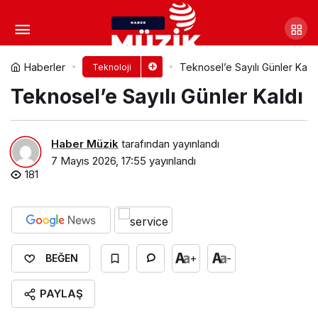
HONOR 600 Serisi Türkiye’de:
Herkes için yapay zekâ
Yorum Yap
Paylaş
Haberler
Teknosel’e Sayılı Günler Kaldı
Teknoloji
Teknosel’e Sayılı Günler Kaldı
Haber Müzik
tarafından yayınlandı
7 Mayıs 2026, 17:55
yayınlandı
181
+
-
BEĞEN
PAYLAŞ