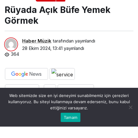
Rüyada Açık Büfe Yemek
Görmek​
Haber Müzik
tarafından yayınlandı
28 Ekim 2024, 13:41
yayınlandı
364
PAYLAŞ
BEĞEN
Web sitemizde size en iyi deneyimi sunabilmemiz için çerezleri
kullanıyoruz. Bu siteyi kullanmaya devam ederseniz, bunu kabul
ettiğinizi varsayarız.
0
Bu web sitesinde en iyi deneyimi yaşamanızı sağlamak
Tamam
Anasayfa
Akış
Hesabım
Bildirimler
Kabul
için çerezler kullanılmaktadır.