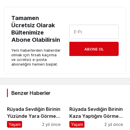
Tamamen
Ücretsiz Olarak
Bültenimize
Abone Olabilirsin
ABONE OL
Yeni haberlerden haberdar
olmak için fırsatı kaçırma
ve ücretsiz e-posta
aboneliğini hemen başlat.
Benzer Haberler
Rüyada Sevdiğin Birinin
Rüyada Sevdiğin Birinin
Yüzünde Yara Görmek
Kaza Yaptığını Görmek
Ne Anlama Gelir?
Ne Anlama Gelir?
Yaşam
2 yıl önce
Yaşam
2 yıl önce