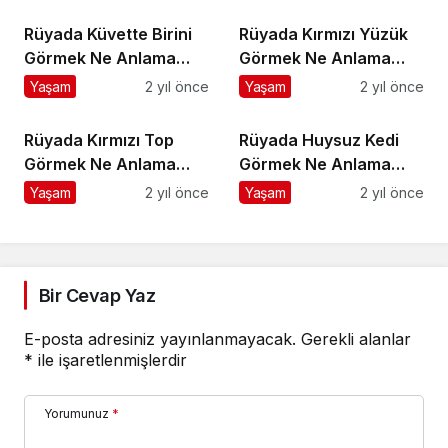
Rüyada Küvette Birini
Rüyada Kırmızı Yüzük
Görmek Ne Anlama
Görmek Ne Anlama
Gelir?
Gelir?
Yaşam
2 yıl önce
Yaşam
2 yıl önce
Rüyada Kırmızı Top
Rüyada Huysuz Kedi
Görmek Ne Anlama
Görmek Ne Anlama
Gelir?
Gelir?
Yaşam
2 yıl önce
Yaşam
2 yıl önce
Bir Cevap Yaz
E-posta adresiniz yayınlanmayacak.
Gerekli alanlar
*
ile işaretlenmişlerdir
Yorumunuz
*