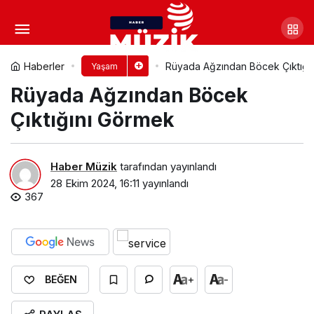
Rüyada Açık Büfe Yemek
Görmek​
Yorum Yap
Paylaş
Haberler
Rüyada Ağzından Böcek Çıktığın
Yaşam
Rüyada Ağzından Böcek
Çıktığını Görmek​
Haber Müzik
tarafından yayınlandı
28 Ekim 2024, 16:11
yayınlandı
367
+
-
BEĞEN