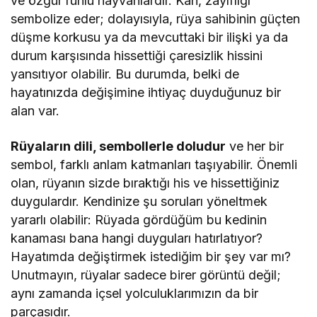
ve özgür ruhlu hayvanlardır. Kan, zayıflığı
sembolize eder; dolayısıyla, rüya sahibinin güçten
düşme korkusu ya da mevcuttaki bir ilişki ya da
durum karşısında hissettiği çaresizlik hissini
yansıtıyor olabilir. Bu durumda, belki de
hayatınızda değişimine ihtiyaç duyduğunuz bir
alan var.
Rüyaların dili, sembollerle doludur
ve her bir
sembol, farklı anlam katmanları taşıyabilir. Önemli
olan, rüyanın sizde bıraktığı his ve hissettiğiniz
duygulardır. Kendinize şu soruları yöneltmek
yararlı olabilir: Rüyada gördüğüm bu kedinin
kanaması bana hangi duyguları hatırlatıyor?
Hayatımda değiştirmek istediğim bir şey var mı?
Unutmayın, rüyalar sadece birer görüntü değil;
aynı zamanda içsel yolculuklarımızın da bir
parçasıdır.