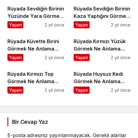
Rüyada Sevdiğin Birinin
Rüyada Sevdiğin Birinin
Yüzünde Yara Görmek
Kaza Yaptığını Görmek
Ne Anlama Gelir?
Ne Anlama Gelir?
Yaşam
2 yıl önce
Yaşam
2 yıl önce
Rüyada Küvette Birini
Rüyada Kırmızı Yüzük
Görmek Ne Anlama
Görmek Ne Anlama
Gelir?
Gelir?
Yaşam
2 yıl önce
Yaşam
2 yıl önce
Rüyada Kırmızı Top
Rüyada Huysuz Kedi
Görmek Ne Anlama
Görmek Ne Anlama
Gelir?
Gelir?
Yaşam
2 yıl önce
Yaşam
2 yıl önce
Bir Cevap Yaz
E-posta adresiniz yayınlanmayacak.
Gerekli alanlar