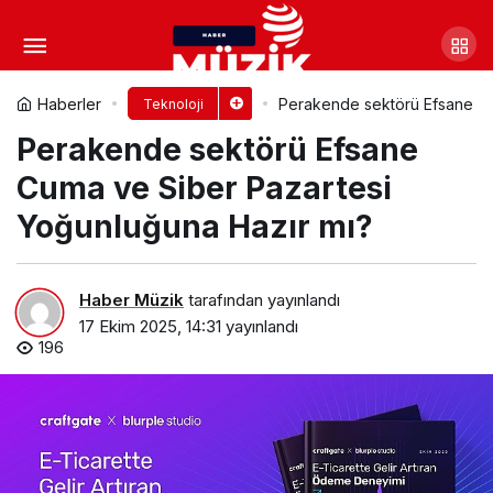
Sürdürülebilir Oyun
Ekonomisi: Gacha Yerini Doğrudan
Yorum Yap
Paylaş
Haberler
Perakende sektörü Efsane Cu
Teknoloji
Perakende sektörü Efsane
Ödeme Modellerine Mi Bırakıyor?
Cuma ve Siber Pazartesi
Yoğunluğuna Hazır mı?
Haber Müzik
tarafından yayınlandı
17 Ekim 2025, 14:31
yayınlandı
196