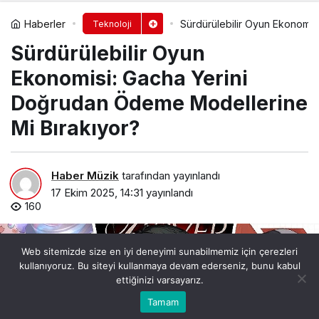
Haberler
Sürdürülebilir Oyun Ekonomis
Teknoloji
Sürdürülebilir Oyun
Ekonomisi: Gacha Yerini
Doğrudan Ödeme Modellerine
Mi Bırakıyor?
Haber Müzik
tarafından yayınlandı
17 Ekim 2025, 14:31
yayınlandı
160
Web sitemizde size en iyi deneyimi sunabilmemiz için çerezleri
kullanıyoruz. Bu siteyi kullanmaya devam ederseniz, bunu kabul
ettiğinizi varsayarız.
0
Bu web sitesinde en iyi deneyimi yaşamanızı sağlamak
Tamam
Anasayfa
Akış
Hesabım
Bildirimler
Kabul
için çerezler kullanılmaktadır.