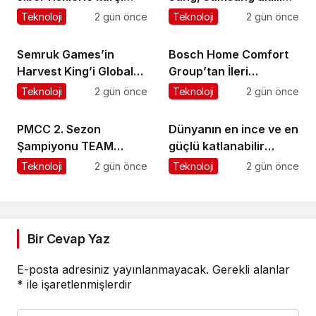
karşıya
yaşam deneyimini
Teknoloji
2 gün önce
Teknoloji
2 gün önce
ekranlara taşıyor
Semruk Games’in
Bosch Home Comfort
Harvest King’i Global
Group’tan İleri
Pazarda Oyuncularla
Teknoloji Hava
Teknoloji
2 gün önce
Teknoloji
2 gün önce
Buluştu!
Temizleme Cihazları
PMCC 2. Sezon
Dünyanın en ince ve en
Şampiyonu TEAM
güçlü katlanabilir
GOAT Oldu
amiral gemisi HONOR
Teknoloji
2 gün önce
Teknoloji
2 gün önce
Magic V6 Türkiye’de
Bir Cevap Yaz
E-posta adresiniz yayınlanmayacak.
Gerekli alanlar
*
ile işaretlenmişlerdir