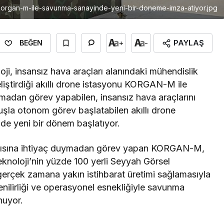
i-korgan-m-ile-savunma-sanayinde-yeni-bir-doneme-imza-atiyor.jpg
PAYLAŞ
+
-
BEĞEN
oji, insansız hava araçları alanındaki mühendislik
eliştirdiği akıllı drone istasyonu KORGAN-M ile
lmadan görev yapabilen, insansız hava araçlarını
tuşla otonom görev başlatabilen akıllı drone
 yeni bir dönem başlatıyor.
antısına ihtiyaç duymadan görev yapan KORGAN-M,
eknoloji’nin yüzde 100 yerli Seyyah Görsel
 gerçek zamana yakın istihbarat üretimi sağlamasıyla
lirliği ve operasyonel esnekliğiyle savunma
unuyor.