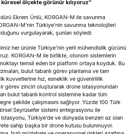
 küresel ölçekte görünür kılıyoruz”
 Müdürü Ekrem Ünlü, KORGAN-M ile savunma
e KORGAN-M’nin Türkiye’nin savunma teknolojileri
lduğunu vurgulayarak, şunları söyledi:
iğimiz her ürünle Türkiye’nin yerli mühendislik gücünü
oruz. KORGAN-M ile birlikte, otonom sistemlerin
 noktayı temsil eden bir platform ortaya koyduk. Bu
zmaları, bulut tabanlı görev planlama ve tam
 kuvvetlerine hız, esneklik ve güvenirlilik
 görev zinciri oluşturarak drone istasyonundan
an bulut tabanlı kontrol sistemine kadar tüm
tegre şekilde çalışmasını sağlıyor. Yüzde 100 Türk
örsel Seyrüsefer sistemi entegrasyonu ile
stasyonu, Türkiye’de ve dünyada benzeri az olan
liyete sahip başka bir drone kutusu bulunmuyor.
lma, hızlı müdahale ve operasyonel riskleri azaltma