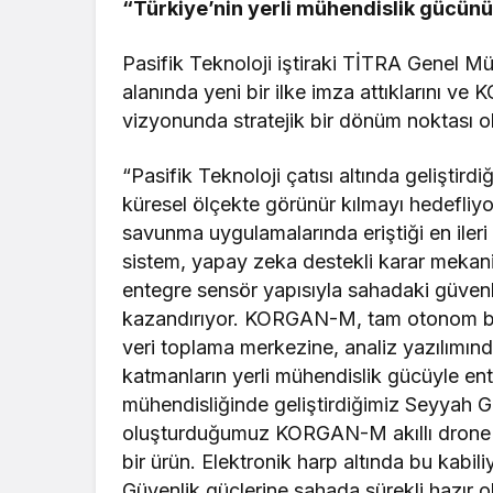
“Türkiye’nin yerli mühendislik gücünü
Pasifik Teknoloji iştiraki TİTRA Genel
alanında yeni bir ilke imza attıklarını v
vizyonunda stratejik bir dönüm noktası o
“Pasifik Teknoloji çatısı altında geliştird
küresel ölçekte görünür kılmayı hedefliy
savunma uygulamalarında eriştiği en ileri
sistem, yapay zeka destekli karar mekani
entegre sensör yapısıyla sahadaki güvenlik
kazandırıyor. KORGAN-M, tam otonom bir
veri toplama merkezine, analiz yazılımınd
katmanların yerli mühendislik gücüyle en
mühendisliğinde geliştirdiğimiz Seyyah G
oluşturduğumuz KORGAN-M akıllı drone i
bir ürün. Elektronik harp altında bu kabi
Güvenlik güçlerine sahada sürekli hazır o