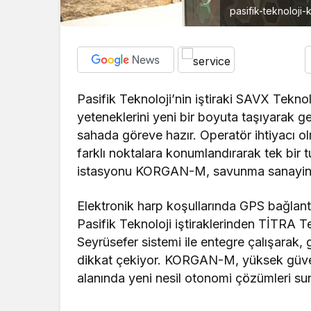
pasifik-teknoloj
Pasifik Teknoloji’nin iştiraki SAVX Teknol
yeteneklerini yeni bir boyuta taşıyarak g
sahada göreve hazır. Operatör ihtiyacı o
farklı noktalara konumlandırarak tek bir 
istasyonu KORGAN-M, savunma sanayinde
Elektronik harp koşullarında GPS bağl
Pasifik Teknoloji iştiraklerinden TİTRA T
Seyrüsefer sistemi ile entegre çalışarak,
dikkat çekiyor. KORGAN-M, yüksek güveni
alanında yeni nesil otonomi çözümleri s