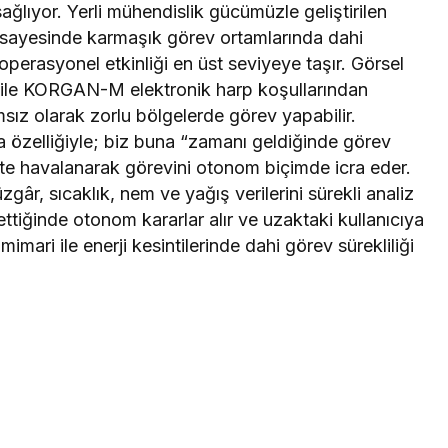
sağlıyor. Yerli mühendislik gücümüzle geliştirilen
ı sayesinde karmaşık görev ortamlarında dahi
operasyonel etkinliği en üst seviyeye taşır. Görsel
 ile KORGAN-M elektronik harp koşullarından
ız olarak zorlu bölgelerde görev yapabilir.
zelliğiyle; biz buna “zamanı geldiğinde görev
atte havalanarak görevini otonom biçimde icra eder.
gâr, sıcaklık, nem ve yağış verilerini sürekli analiz
 ettiğinde otonom kararlar alır ve uzaktaki kullanıcıya
ari ile enerji kesintilerinde dahi görev sürekliliği