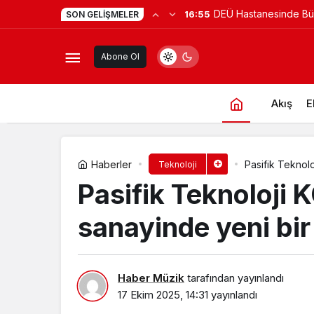
Yapımcı Suat Yanç’a S
14:35
SON GELIŞMELER
Samsung’dan her evi “akıllı eve” 
Doğum Günü Kutlamas
Abone Ol
Akış
E
Haberler
Pasifik Teknol
Teknoloji
atıyor
Pasifik Teknoloji
sanayinde yeni bi
Haber Müzik
tarafından yayınlandı
17 Ekim 2025, 14:31
yayınlandı