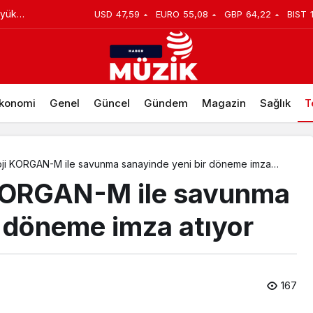
ürpriz
USD
47,59
EURO
55,08
GBP
64,22
BIST
dönüştürecek sonbahar kampanyası
ı!
konomi
Genel
Güncel
Gündem
Magazin
Sağlık
T
oji KORGAN-M ile savunma sanayinde yeni bir döneme imza
 KORGAN-M ile savunma
r döneme imza atıyor
167