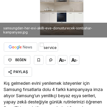
samsungdan-her-evi-akilli-eve-donusturecek-sonbahar-
kampanyasi.jpg
+
-
BEĞEN
PAYLAŞ
Kış gelmeden evini yenilemek isteyenler için
Samsung fırsatlarla dolu 4 farklı kampanyaya imza
atıyor Samsung’un yenilikçi beyaz eşya serileri,
yapay zekâ desteğiyle günlük rutinlerinizi öğrenen