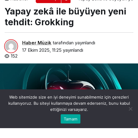
Yapay zekâ ile büyüyen yeni
tehdit: Grokking
Haber Müzik
tarafından yayınlandı
17 Ekim 2025, 11:25
yayınlandı
152
Web sitemizde size en iyi deneyimi sunabilmemiz için çerezleri
kullanıyoruz. Bu siteyi kullanmaya devam ederseniz, bunu kabul
ettiğinizi varsayarız.
0
Bu web sitesinde en iyi deneyimi yaşamanızı sağlamak
Tamam
Anasayfa
Akış
Hesabım
Bildirimler
Kabul
için çerezler kullanılmaktadır.