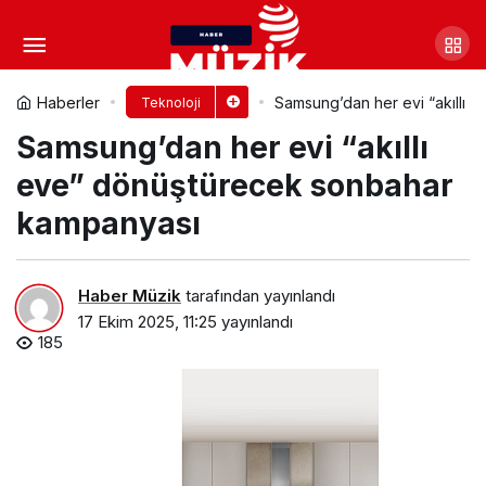
Yapay zekâ ile büyüyen yeni
tehdit: Grokking
Yorum Yap
Paylaş
Haberler
Samsung’dan her evi “akıllı
Teknoloji
Samsung’dan her evi “akıllı
eve” dönüştürecek sonbahar
kampanyası
Haber Müzik
tarafından yayınlandı
17 Ekim 2025, 11:25
yayınlandı
185