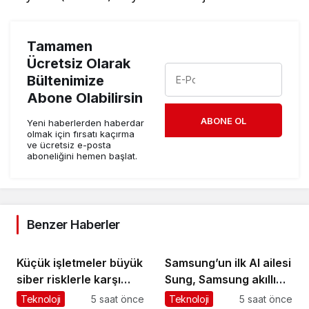
Tamamen
Ücretsiz Olarak
Bültenimize
Abone Olabilirsin
ABONE OL
Yeni haberlerden haberdar
olmak için fırsatı kaçırma
ve ücretsiz e-posta
aboneliğini hemen başlat.
Benzer Haberler
Küçük işletmeler büyük
Samsung’un ilk AI ailesi
siber risklerle karşı
Sung, Samsung akıllı
karşıya
yaşam deneyimini
Teknoloji
5 saat önce
Teknoloji
5 saat önce