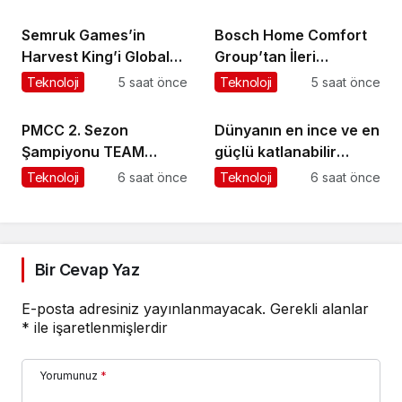
ekranlara taşıyor
Semruk Games’in
Bosch Home Comfort
Harvest King’i Global
Group’tan İleri
Pazarda Oyuncularla
Teknoloji Hava
Teknoloji
5 saat önce
Teknoloji
5 saat önce
Buluştu!
Temizleme Cihazları
PMCC 2. Sezon
Dünyanın en ince ve en
Şampiyonu TEAM
güçlü katlanabilir
GOAT Oldu
amiral gemisi HONOR
Teknoloji
6 saat önce
Teknoloji
6 saat önce
Magic V6 Türkiye’de
Bir Cevap Yaz
E-posta adresiniz yayınlanmayacak.
Gerekli alanlar
*
ile işaretlenmişlerdir
Yorumunuz
*