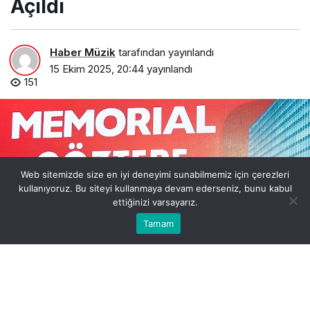
Açıldı
Haber Müzik
tarafından yayınlandı
15 Ekim 2025, 20:44
yayınlandı
151
Web sitemizde size en iyi deneyimi sunabilmemiz için çerezleri
kullanıyoruz. Bu siteyi kullanmaya devam ederseniz, bunu kabul
ettiğinizi varsayarız.
0
Bu web sitesinde en iyi deneyimi yaşamanızı sağlamak
Tamam
Anasayfa
Akış
Hesabım
Bildirimler
Kabul
için çerezler kullanılmaktadır.
memorial-goztepe-hastanesi-acildi.jpg