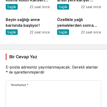
Kolitte Kolon Kanseri
arası yeni kariyer
Riski Artıyor mu?
dönemi
Sağlık
22 saat önce
Sağlık
22 saat önce
Beyin sağlığı anne
Özellikle yağlı
karnında başlıyor!
yemeklerden sonra
başlıyorsa, gecikmeyin
Sağlık
22 saat önce
Sağlık
22 saat önce
Bir Cevap Yaz
E-posta adresiniz yayınlanmayacak.
Gerekli alanlar
*
ile işaretlenmişlerdir
Yorumunuz
*