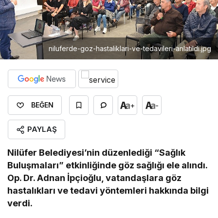
niluferde-goz-hastaliklari-ve-tedavileri-anlatildi.jpg
+
-
BEĞEN
PAYLAŞ
Nilüfer Belediyesi’nin düzenlediği “Sağlık
Buluşmaları” etkinliğinde göz sağlığı ele alındı.
Op. Dr. Adnan İpçioğlu, vatandaşlara göz
hastalıkları ve tedavi yöntemleri hakkında bilgi
verdi.