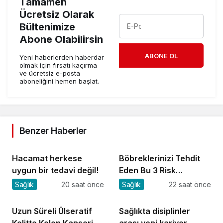
Tamamen
Ücretsiz Olarak
Bültenimize
Abone Olabilirsin
ABONE OL
Yeni haberlerden haberdar
olmak için fırsatı kaçırma
ve ücretsiz e-posta
aboneliğini hemen başlat.
Benzer Haberler
Hacamat herkese
Böbreklerinizi Tehdit
uygun bir tedavi değil!
Eden Bu 3 Risk
Faktörüne Dikkat!
Sağlık
20 saat önce
Sağlık
22 saat önce
Uzun Süreli Ülseratif
Sağlıkta disiplinler