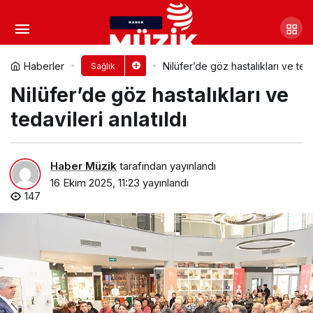
Memorial Göztepe Hastanesi
Açıldı
Yorum Yap
Paylaş
Haberler
Nilüfer’de göz hastalıkları ve teda
Sağlık
Nilüfer’de göz hastalıkları ve
tedavileri anlatıldı
Haber Müzik
tarafından yayınlandı
16 Ekim 2025, 11:23
yayınlandı
147