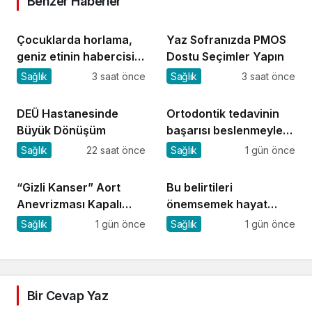
Benzer Haberler
Çocuklarda horlama,
Yaz Sofranızda PMOS
geniz etinin habercisi
Dostu Seçimler Yapın
olabilir!
Sağlık
3 saat önce
Sağlık
3 saat önce
DEÜ Hastanesinde
Ortodontik tedavinin
Büyük Dönüşüm
başarısı beslenmeyle
başlar!
Sağlık
22 saat önce
Sağlık
1 gün önce
“Gizli Kanser” Aort
Bu belirtileri
Anevrizması Kapalı
önemsemek hayat
Yöntemle Tedavi Edildi
kurtarıyor
Sağlık
1 gün önce
Sağlık
1 gün önce
Bir Cevap Yaz