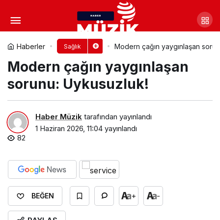
Doğum Sonrası Depresyona
Dikkat!
Yorum Yap
Paylaş
Haberler
Modern çağın yaygınlaşan sorun
Sağlık
Modern çağın yaygınlaşan
sorunu: Uykusuzluk!
Haber Müzik
tarafından yayınlandı
1 Haziran 2026, 11:04
yayınlandı
82
+
-
BEĞEN