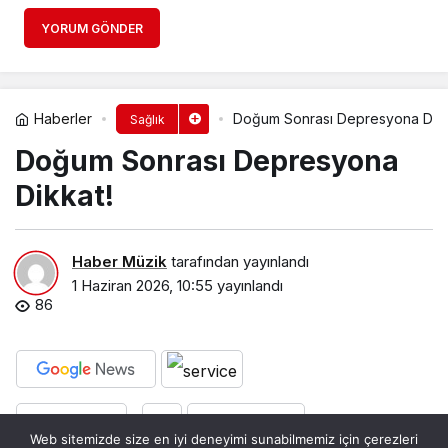
YORUM GÖNDER
Haberler
Doğum Sonrası Depresyona Dikk
Sağlık
Doğum Sonrası Depresyona
Dikkat!
Haber Müzik
tarafından yayınlandı
1 Haziran 2026, 10:55
yayınlandı
86
PAYLAŞ
BEĞEN
Web sitemizde size en iyi deneyimi sunabilmemiz için çerezleri