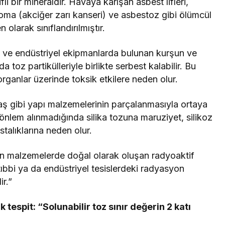
li bir mineraldir. Havaya karışan asbest lifleri,
ma (akciğer zarı kanseri) ve asbestoz gibi ölümcül
 olarak sınıflandırılmıştır.
 ve endüstriyel ekipmanlarda bulunan kurşun ve
 toz partikülleriyle birlikte serbest kalabilir. Bu
 organlar üzerinde toksik etkilere neden olur.
aş gibi yapı malzemelerinin parçalanmasıyla ortaya
i önlem alınmadığında silika tozuna maruziyet, silikoz
stalıklarına neden olur.
lan malzemelerde doğal olarak oluşan radyoaktif
ıbbi ya da endüstriyel tesislerdeki radyasyon
ir.”
espit: “Solunabilir toz sınır değerin 2 katı