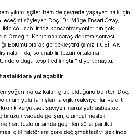
 hem yıkım işçileri hem de çevrede yaşayan halk için
abileceğini söyleyen Doç. Dr. Müge Ensari Özay,
likle solunabilir toz konsantrasyonlarının çok
edir. Örneğin, Kahramanmaraş deprem sonrası
liği Bölümü olarak gerçekleştirdiğimiz TÜBİTAK
ışmalarında, solunabilir tozun ortalama
tünde olduğu tespit edilmiştir.” diye konuştu.
hastalıklara yol açabilir
e en yoğun maruz kalan grup olduğunu belirten Doç.
unum yolu tahrişleri, alerjik reaksiyonlar ve cilt
, kronik ve yüksek seviyeli maruziyet; asbestoz,
 gibi uzun vadede gelişen, ölümcül meslek
leme hızı, tozlu ortamda geçirilen süre, partikül
ması gibi faktörlere göre değişmektedir.” şeklinde