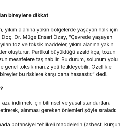
olan bireylere dikkat
n, yıkım alanına yakın bölgelerde yaşayan halk için
en Doç. Dr. Müge Ensari Özay, “Çevrede yaşayan
yayılan toz ve toksik maddeler, yıkım alanına yakın
kler oluşturur. Partikül büyüklüğü azaldıkça, tozun
uzun mesafelere taşınabilir. Bu durum, solunum yolu
 ve genel toksik maruziyeti tetikleyebilir. Özellikle
 bireyler bu risklere karşı daha hassastır.” dedi.
r?
 aza indirmek için bilimsel ve yasal standartlara
tirerek, alınması gereken önlemleri şöyle sıraladı:
nada potansiyel tehlikeli maddelerin (asbest, kurşun