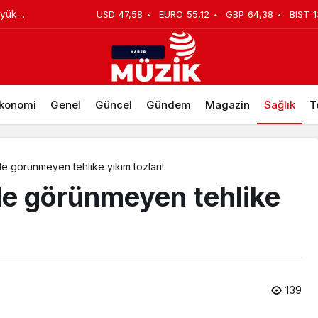
üyük
USD
47,58
EURO
55,12
GBP
64,38
BIST
1
 Çocuklara Havuz Desteği
konomi
Genel
Güncel
Gündem
Magazin
Sağlık
T
 görünmeyen tehlike yıkım tozları!
e görünmeyen tehlike
139