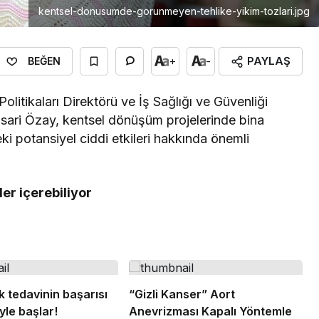
kentsel-donusumde-gorunmeyen-tehlike-yikim-tozlari.jpg
PAYLAŞ
+
-
BEĞEN
litikaları Direktörü ve İş Sağlığı ve Güvenliği
ari Özay, kentsel dönüşüm projelerinde bina
eki potansiyel ciddi etkileri hakkında önemli
ler içerebiliyor
k tedavinin başarısı
“Gizli Kanser” Aort
le başlar!
Anevrizması Kapalı Yöntemle