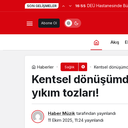
DEÜ Hastanesinde B
16:55
SON GELIŞMELER
Milas Belediyesi’nden DMD Hastası
Dönüşüm
Abone Ol
Akış
E
Haberler
Kentsel dönüşümde
Sağlık
Kentsel dönüşümd
yıkım tozları!
Haber Müzik
tarafından yayınlandı
11 Ekim 2025, 11:24
yayınlandı