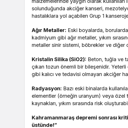
malzemelerinde yaygın olarak kullanılan lif
solunduğunda akciğer kanseri, mezotelyo
hastalıklara yol açabilen Grup 1 kanserojen
Ağır Metaller:
Eski boyalarda, borularda
kadmiyum gibi ağır metaller, yıkım sırasında
metaller sinir sistemi, böbrekler ve diğer
Kristalin Silika (SiO2):
Beton, tuğla ve t
çıkan tozun önemli bir bileşenidir. Yeterl
gibi kalıcı ve tedavisi olmayan akciğer ha
Radyasyon:
Bazı eski binalarda kullanı
elementler (örneğin uranyum) veya özel t
kaynakları, yıkım sırasında risk oluşturabil
Kahramanmaraş depremi sonrası kritik t
üstünde!”