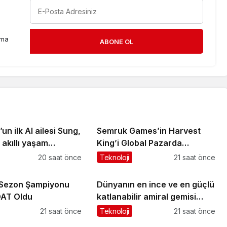
rma
ABONE OL
n ilk AI ailesi Sung,
Semruk Games’in Harvest
akıllı yaşam
King’i Global Pazarda
i ekranlara taşıyor
Oyuncularla Buluştu!
20 saat önce
Teknoloji
21 saat önce
 Sezon Şampiyonu
Dünyanın en ince ve en güçlü
AT Oldu
katlanabilir amiral gemisi
HONOR Magic V6 Türkiye’de
21 saat önce
Teknoloji
21 saat önce