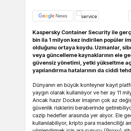
Kaspersky Container Security ile gerçe
bin ila 1 milyon kez indirilen popüler
olduğunu ortaya koydu. Uzmanlar, siber
veya güncelleme kaynaklarının ele geçir
güvensiz yönetimi, yetki yükseltme açık
yapılandırma hatalarının da ciddi tehd
Dünyanın en büyük konteyner kayıt platfo
yaygın olarak kullanılıyor ve her ay 11 mi
Ancak hazır Docker imajının çok az değişi
güvenlik risklerini beraberinde getirebiliy
cazip hedefler arasında yer alıyor. Ele ge
kullanılabiliyor, kripto para madenciliği a
yönlendirmek için ara sunucu (Proxy) alty