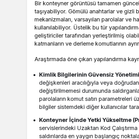
Bir konteyner görüntüsü tamamen güncel ol
taşıyabiliyor. Gömülü anahtarlar ve gizli b
mekanizmaları, varsayılan parolalar ve hat
kullanılabiliyor. Üstelik bu tür yapılandır
geliştiriciler tarafından yerleştirilmiş olab
katmanların ve derleme komutlarının ayrın
Araştırmada öne çıkan yapılandırma kayna
Kimlik Bilgilerinin Güvensiz Yönetimi
değişkenleri aracılığıyla veya doğrudan 
değiştirilmemesi durumunda saldırganla
parolaların komut satırı parametreleri ü
bilgiler sistemdeki diğer kullanıcılar ta
Konteyner İçinde Yetki Yükseltme (Pr
servislerindeki Uzaktan Kod Çalıştırma 
saldırılarda en yaygın başlangıç noktal