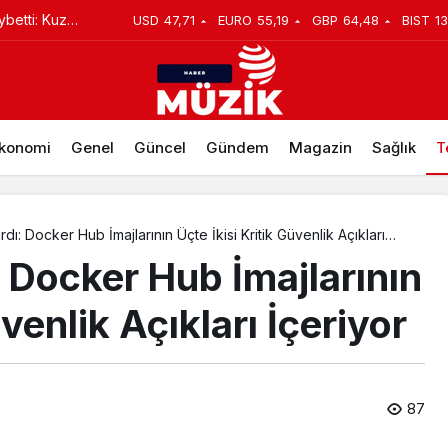
n bir tedavi
USD
47,71
EURO
55,19
GBP
64,48
BIST
13
yaratan başarı
konomi
Genel
Güncel
Gündem
Magazin
Sağlık
T
ı: Docker Hub İmajlarının Üçte İkisi Kritik Güvenlik Açıkları
 Docker Hub İmajlarının
üvenlik Açıkları İçeriyor
87