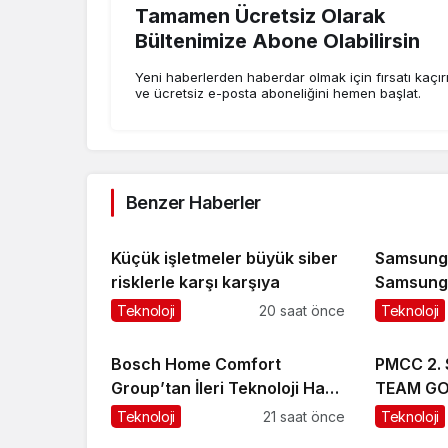
Tamamen Ücretsiz Olarak
Bültenimize Abone Olabilirsin
Yeni haberlerden haberdar olmak için fırsatı kaçı
ve ücretsiz e-posta aboneliğini hemen başlat.
Benzer Haberler
Küçük işletmeler büyük siber
Samsung’u
risklerle karşı karşıya
Samsung 
deneyimin
Teknoloji
20 saat önce
Teknoloji
Bosch Home Comfort
PMCC 2.
Group’tan İleri Teknoloji Hava
TEAM GO
Temizleme Cihazları
Teknoloji
21 saat önce
Teknoloji