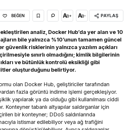
PAYLAŞ
+
-
BEĞEN
kleştirilen analiz, Docker Hub’da yer alan ve 10
 imajların bile yalnızca %10’unun tamamen güncel
 güvenlik risklerinin yalnızca yazılım açıkları
ilmesiyle sınırlı olmadığını; kimlik bilgilerinin
ları ve bütünlük kontrolü eksikliği gibi
itler oluşturduğunu belirtiyor.
rmu olan Docker Hub, geliştiriciler tarafından
lyardan fazla görüntü indirme işlemi gerçekleşiyor.
klik yapılarak ya da olduğu gibi kullanılması ciddi
or. Konteyner tabanlı altyapılar saldırganlar için
çirilen bir konteyner; DDoS saldırılarında
macıyla istismar edilebiliyor veya ağ trafiğini
apısına dönüştürülebiliyor. Ayrıca saldırganlar