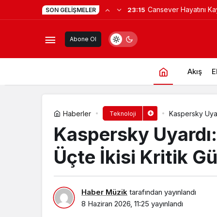
Hacamat herkese uygu
17:05
SON GELIŞMELER
Uç nokta korumasında fark 
değil!
Abone Ol
Akış
E
Haberler
Kaspersky Uyard
Teknoloji
İçeriyor
Kaspersky Uyardı:
Üçte İkisi Kritik G
Haber Müzik
tarafından yayınlandı
8 Haziran 2026, 11:25
yayınlandı