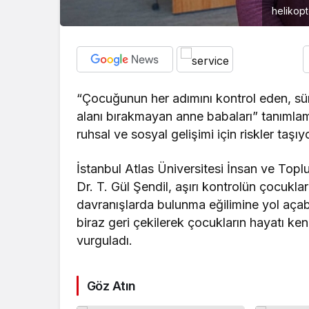
helikopt
“Çocuğunun her adımını kontrol eden, sü
alanı bırakmayan anne babaları” tanımlam
ruhsal ve sosyal gelişimi için riskler taşıy
İstanbul Atlas Üniversitesi İnsan ve Topl
Dr. T. Gül Şendil, aşırı kontrolün çocukla
davranışlarda bulunma eğilimine yol açab
biraz geri çekilerek çocukların hayatı ken
vurguladı.
Göz Atın