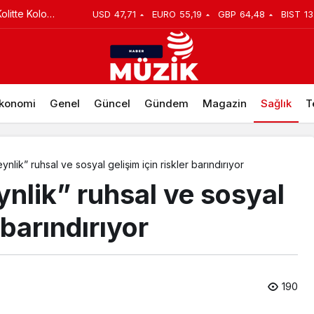
Kolitte Kolon
USD
47,71
EURO
55,19
GBP
64,48
BIST
13
rtıyor! En büyük nedeni de aile ve çevre baskısı…
mu?
konomi
Genel
Güncel
Gündem
Magazin
Sağlık
T
nlik” ruhsal ve sosyal gelişim için riskler barındırıyor
nlik” ruhsal ve sosyal
 barındırıyor
190