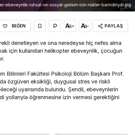
er-ebeveynlik-ruhsal-ve-sosyal-gelisim-icin-riskler-barindiriyor.jpg
PAYLAŞ
+
-
BEĞEN
rekli denetleyen ve ona neredeyse hiç nefes alma
ak için kullanıllan helikopter ebeveynlik, çocuğun
or.
um Bilimleri Fakültesi Psikoloji Bölüm Başkanı Prof.
rda özgüven eksikliği, duygusal stres ve riskli
ileceği uyarısında bulundu. Şendil, ebeveynlerin
di yollarıyla öğrenmesine izin vermesi gerektiğini