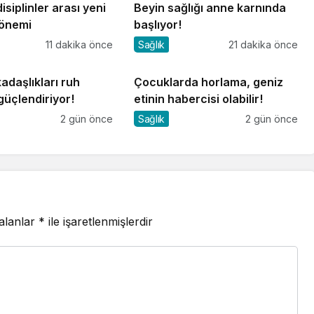
isiplinler arası yeni
Beyin sağlığı anne karnında
dönemi
başlıyor!
11 dakika önce
Sağlık
21 dakika önce
adaşlıkları ruh
Çocuklarda horlama, geniz
 güçlendiriyor!
etinin habercisi olabilir!
2 gün önce
Sağlık
2 gün önce
 alanlar
*
ile işaretlenmişlerdir