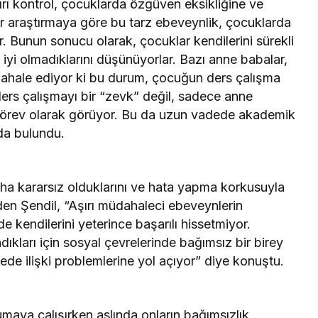
ırı kontrol, çocuklarda özgüven eksikliğine ve
r araştırmaya göre bu tarz ebeveynlik, çocuklarda
. Bunun sonucu olarak, çocuklar kendilerini sürekli
 iyi olmadıklarını düşünüyorlar. Bazı anne babalar,
dahale ediyor ki bu durum, çocuğun ders çalışma
 ders çalışmayı bir “zevk” değil, sadece anne
 görev olarak görüyor. Bu da uzun vadede akademik
da bulundu.
aha kararsız olduklarını ve hata yapma korkusuyla
eden Şendil, “Aşırı müdahaleci ebeveynlerin
de kendilerini yeterince başarılı hissetmiyor.
dıkları için sosyal çevrelerinde bağımsız bir birey
de ilişki problemlerine yol açıyor” diye konuştu.
maya çalışırken aslında onların bağımsızlık