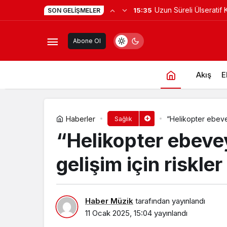
Uzun Süreli Ülseratif 
15:35
SON GELIŞMELER
Vegan bireylerde depresyon riski a
Kanseri Riski Artıyor 
Abone Ol
Akış
E
Haberler
“Helikopter ebevey
Sağlık
“Helikopter ebevey
gelişim için riskler
Haber Müzik
tarafından yayınlandı
11 Ocak 2025, 15:04
yayınlandı