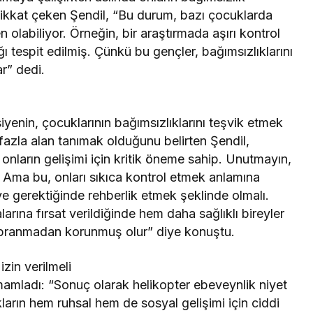
 dikkat çeken Şendil, “Bu durum, bazı çocuklarda
n olabiliyor. Örneğin, bir araştırmada aşırı kontrol
ğı tespit edilmiş. Çünkü bu gençler, bağımsızlıklarını
ar” dedi.
iyenin, çocuklarının bağımsızlıklarını teşvik etmek
fazla alan tanımak olduğunu belirten Şendil,
nların gelişimi için kritik öneme sahip. Unutmayın,
 Ama bu, onları sıkıca kontrol etmek anlamına
e gerektiğinde rehberlik etmek şeklinde olmalı.
rına fırsat verildiğinde hem daha sağlıklı bireyler
yıpranmadan korunmuş olur” diye konuştu.
zin verilmeli
tamamladı: “Sonuç olarak helikopter ebeveynlik niyet
arın hem ruhsal hem de sosyal gelişimi için ciddi