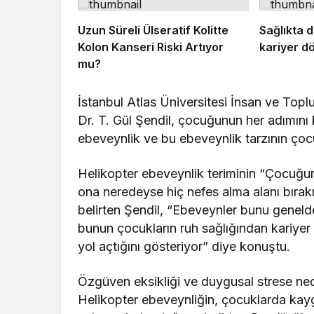
Uzun Süreli Ülseratif Kolitte
Sağlıkta d
Kolon Kanseri Riski Artıyor
kariyer d
mu?
İstanbul Atlas Üniversitesi İnsan ve Topl
Dr. T. Gül Şendil, çocuğunun her adımını 
ebeveynlik ve bu ebeveynlik tarzının çocu
Helikopter ebeveynlik teriminin “Çocuğun
ona neredeyse hiç nefes alma alanı bırak
belirten Şendil, “Ebeveynler bunu geneld
bunun çocukların ruh sağlığından kariyer
yol açtığını gösteriyor” diye konuştu.
Özgüven eksikliği ve duygusal strese ne
Helikopter ebeveynliğin, çocuklarda kaygı