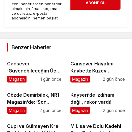
ABONE OL
Yeni haberlerden haberdar
olmak için fırsatı kaçırma
ve ücretsiz e-posta
aboneliğini hemen başlat.
Benzer Haberler
Cansever
Cansever Hayatını
‘Güvenebileceğim Üç
Kaybetti: Kuzey
İnsandan Biri’ Demişti:
Makedonya’da
Magazin
1 gün önce
Magazin
2 gün önce
Mahmut Görgen’den
Toprağa Verilecek
Cansever’e Duygusal
Gözde Demirbilek, NR1
Kayseri’de izdiham
Veda
Magazin’de: ‘Son
değil, rekor vardı!
assolist olarak var
Magazin
2 gün önce
Magazin
2 gün önce
olacağım!’
Gupi ve Gülmeyen Kral
M Lisa ve Dolu Kadehi