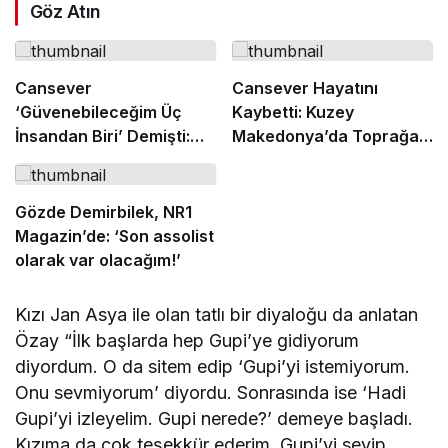
Göz Atın
Cansever
Cansever Hayatını
‘Güvenebileceğim Üç
Kaybetti: Kuzey
İnsandan Biri’ Demişti:
Makedonya’da Toprağa
Mahmut Görgen’den
Verilecek
Cansever’e Duygusal
Veda
Gözde Demirbilek, NR1
Magazin’de: ‘Son assolist
olarak var olacağım!’
Kızı Jan Asya ile olan tatlı bir diyaloğu da anlatan
Özay “İlk başlarda hep Gupi’ye gidiyorum
diyordum. O da sitem edip ‘Gupi’yi istemiyorum.
Onu sevmiyorum’ diyordu. Sonrasında ise ‘Hadi
Gupi’yi izleyelim. Gupi nerede?’ demeye başladı.
Kızıma da çok teşekkür ederim, Gupi’yi sevip,