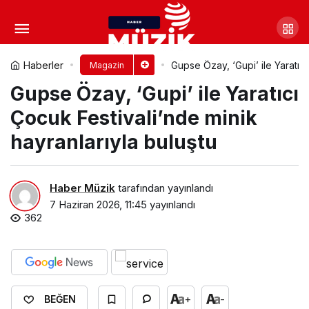
Yapay Zekaya Meydan Okudu:
‘Gelsin düğünlerde halay çeksin
Yorum Yap
Paylaş
Haberler
Gupse Özay, ‘Gupi’ ile Yaratıcı
Magazin
Gupse Özay, ‘Gupi’ ile Yaratıcı
bakalım’
Çocuk Festivali’nde minik
hayranlarıyla buluştu
Haber Müzik
tarafından yayınlandı
7 Haziran 2026, 11:45
yayınlandı
362
+
-
BEĞEN