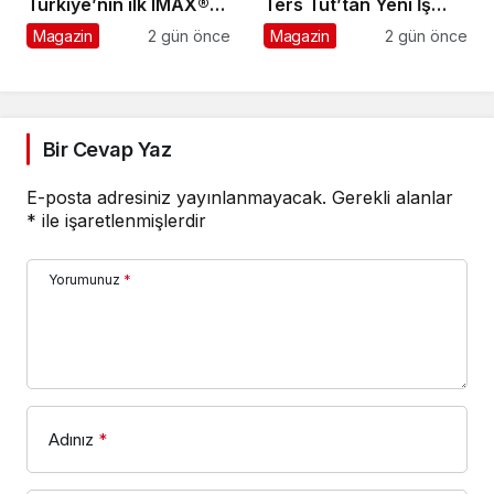
Türkiye’nin ilk IMAX®
Ters Tut’tan Yeni İş
animasyon filmi oluyor
Birliği: Vişne
Magazin
2 gün önce
Magazin
2 gün önce
Bir Cevap Yaz
E-posta adresiniz yayınlanmayacak.
Gerekli alanlar
*
ile işaretlenmişlerdir
Yorumunuz
*
Adınız
*