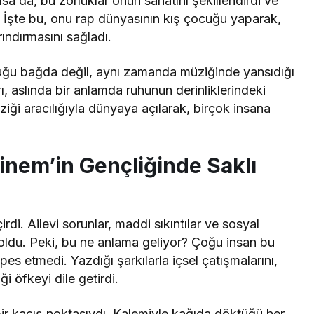
sa da, bu zorluklar onun sanatını şekillendirdi ve
. İşte bu, onu rap dünyasının kış çocuğu yaparak,
ındırmasını sağladı.
duğu bağda değil, aynı zamanda müziğinde yansıdığı
rı, aslında bir anlamda ruhunun derinliklerindeki
ği aracılığıyla dünyaya açılarak, birçok insana
inem’in Gençliğinde Saklı
rdi. Ailevi sorunlar, maddi sıkıntılar ve sosyal
 oldu. Peki, bu ne anlama geliyor? Çoğu insan bu
es etmedi. Yazdığı şarkılarla içsel çatışmalarını,
ği öfkeyi dile getirdi.
bir kaçış noktasıydı. Kalemiyle kağıda döktüğü her