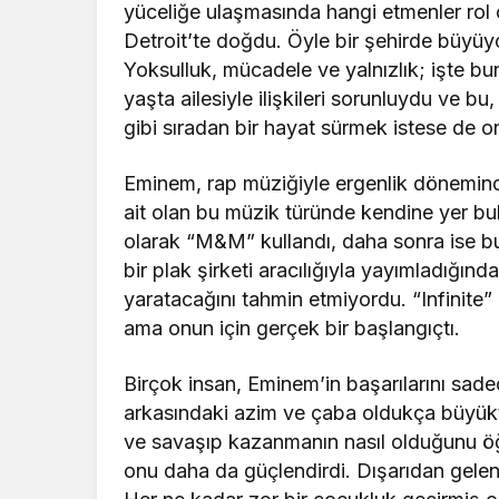
yüceliğe ulaşmasında hangi etmenler rol
Detroit’te doğdu. Öyle bir şehirde büyüyo
Yoksulluk, mücadele ve yalnızlık; işte bu
yaşta ailesiyle ilişkileri sorunluydu ve bu
gibi sıradan bir hayat sürmek istese de on
Eminem, rap müziğiyle ergenlik döneminde
ait olan bu müzik türünde kendine yer bu
olarak “M&M” kullandı, daha sonra ise bu
bir plak şirketi aracılığıyla yayımladığın
yaratacağını tahmin etmiyordu. “Infinite”
ama onun için gerçek bir başlangıçtı.
Birçok insan, Eminem’in başarılarını sad
arkasındaki azim ve çaba oldukça büyüktü
ve savaşıp kazanmanın nasıl olduğunu öğr
onu daha da güçlendirdi. Dışarıdan gelen e