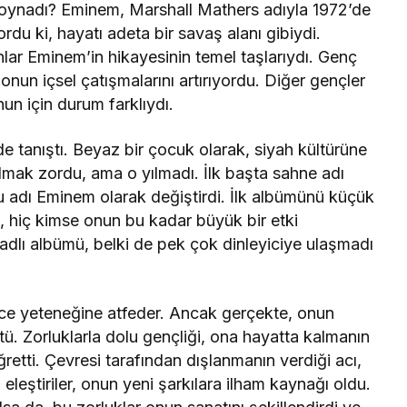
 oynadı? Eminem, Marshall Mathers adıyla 1972’de
rdu ki, hayatı adeta bir savaş alanı gibiydi.
nlar Eminem’in hikayesinin temel taşlarıydı. Genç
, onun içsel çatışmalarını artırıyordu. Diğer gençler
un için durum farklıydı.
 tanıştı. Beyaz bir çocuk olarak, siyah kültürüne
lmak zordu, ama o yılmadı. İlk başta sahne adı
 adı Eminem olarak değiştirdi. İlk albümünü küçük
da, hiç kimse onun bu kadar büyük bir etki
 adlı albümü, belki de pek çok dinleyiciye ulaşmadı
ece yeteneğine atfeder. Ancak gerçekte, onun
. Zorluklarla dolu gençliği, ona hayatta kalmanın
etti. Çevresi tarafından dışlanmanın verdiği acı,
leştiriler, onun yeni şarkılara ilham kaynağı oldu.