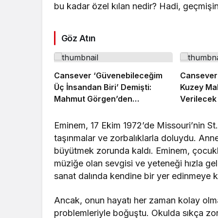
bu kadar özel kılan nedir? Hadi, geçmişi
Göz Atın
Cansever ‘Güvenebileceğim
Cansever 
Üç İnsandan Biri’ Demişti:
Kuzey Ma
Mahmut Görgen’den
Verilecek
Cansever’e Duygusal Veda
Eminem, 17 Ekim 1972’de Missouri’nin St
taşınmalar ve zorbalıklarla doluydu. An
büyütmek zorunda kaldı. Eminem, çocuklu
müziğe olan sevgisi ve yeteneği hızla gel
sanat dalında kendine bir yer edinmeye k
Ancak, onun hayatı her zaman kolay olmadı
problemleriyle boğuştu. Okulda sıkça zo