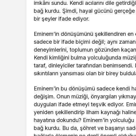
imkânı sundu. Kendi acılarını dile getirdiği
bağ kurdu. Şimdi, hayal gücünü gerçeğe d
bir şeyler ifade ediyor.
Eminem’in dönüşümünü şekillendiren en ön
sadece bir ifade biçimi değil; aynı zama
deneyimlerini, toplumun gözünden kaçan 
Kendi kimliğini bulma yolculuğunda müziğ
taraf, dinleyiciler tarafından benimsendi. 
sıkıntıların yansıması olan bir birey buldul
Eminem’in bu dönüşümü sadece kendi hayat
değişim. Onun müziği, önyargıları yıkmayı
duyguları ifade etmeyi teşvik ediyor. Emi
yeniden şekillendirip ilham kaynağı haline 
hayatına dokundu? Eminem’in yolculuğu san
bağ kurdu. Bu da, şöhret ve başarıyı sad
bağlarla ölçmenin ne denli önemli olduğu