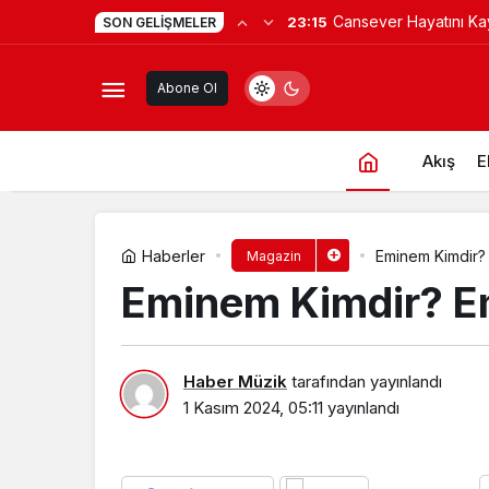
Cansever Hayatını Kay
23:15
SON GELIŞMELER
Hwasa Boyu, Kilosu, Göz Rengi ve V
Kuzey Makedonya’da
Abone Ol
Verilecek
Akış
E
Haberler
Eminem Kimdir?
Magazin
Eminem Kimdir? E
Haber Müzik
tarafından yayınlandı
1 Kasım 2024, 05:11
yayınlandı