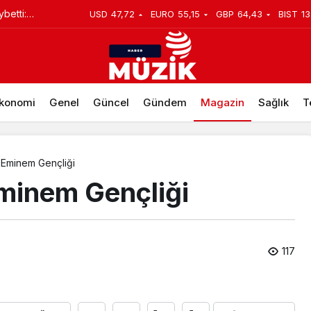
betti:
USD
47,72
EURO
55,15
GBP
64,43
BIST
13
ücut Ölçüleri
 Toprağa
konomi
Genel
Güncel
Gündem
Magazin
Sağlık
T
 Eminem Gençliği
minem Gençliği
117