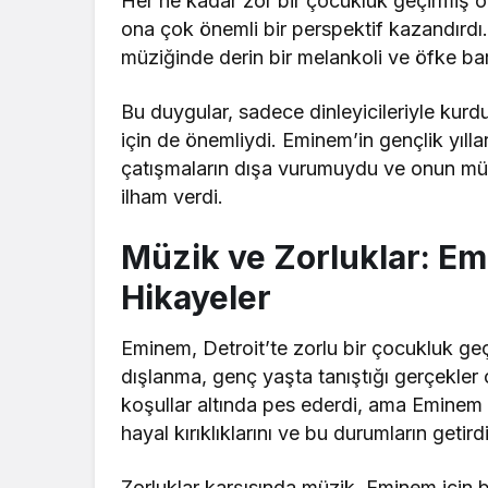
Her ne kadar zor bir çocukluk geçirmiş ol
ona çok önemli bir perspektif kazandırdı
müziğinde derin bir melankoli ve öfke bar
Bu duygular, sadece dinleyicileriyle kur
için de önemliydi. Eminem’in gençlik yılla
çatışmaların dışa vurumuydu ve onun müzi
ilham verdi.
Müzik ve Zorluklar: Em
Hikayeler
Eminem, Detroit’te zorlu bir çocukluk geçi
dışlanma, genç yaşta tanıştığı gerçekler
koşullar altında pes ederdi, ama Eminem p
hayal kırıklıklarını ve bu durumların getirdi
Zorluklar karşısında müzik, Eminem için 