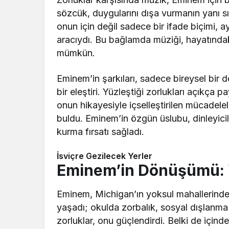
sözcük, duygularını dışa vurmanın yanı sı
onun için değil sadece bir ifade biçimi,
aracıydı. Bu bağlamda müziği, hayatındaki
mümkün.
Eminem’in şarkıları, sadece bireysel bir
bir eleştiri. Yüzleştiği zorlukları açıkça p
onun hikayesiyle içselleştirilen mücadele
buldu. Eminem’in özgün üslubu, dinleyicile
kurma fırsatı sağladı.
İsviçre Gezilecek Yerler
Eminem’in Dönüşümü: Y
Eminem, Michigan’ın yoksul mahallerinde 
yaşadı; okulda zorbalık, sosyal dışlanm
zorluklar, onu güçlendirdi. Belki de içind