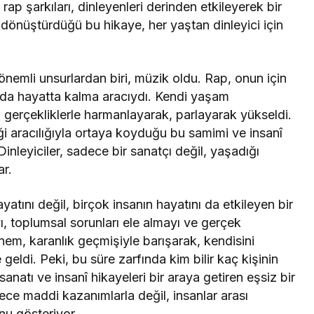
 rap şarkıları, dinleyenleri derinden etkileyerek bir
önüştürdüğü bu hikaye, her yaştan dinleyici için
emli unsurlardan biri, müzik oldu. Rap, onun için
nda hayatta kalma aracıydı. Kendi yaşam
gerçekliklerle harmanlayarak, parlayarak yükseldi.
i aracılığıyla ortaya koyduğu bu samimi ve insanî
Dinleyiciler, sadece bir sanatçı değil, yaşadığı
ar.
ını değil, birçok insanın hayatını da etkileyen bir
, toplumsal sorunları ele almayı ve gerçek
nem, karanlık geçmişiyle barışarak, kendisini
geldi. Peki, bu süre zarfında kim bilir kaç kişinin
atı ve insanî hikayeleri bir araya getiren eşsiz bir
ece maddi kazanımlarla değil, insanlar arası
nu gösteriyor.