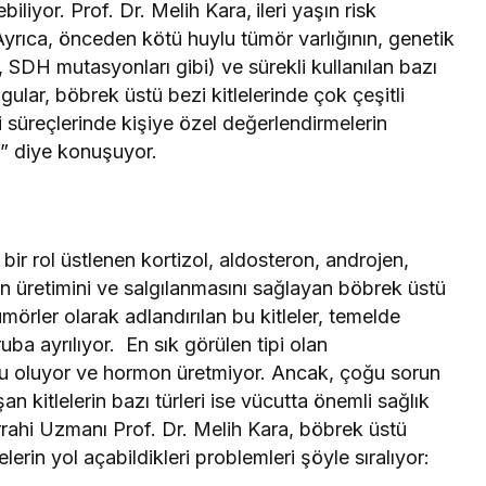
yebiliyor. Prof. Dr. Melih Kara,
ileri yaşın risk
“Ayrıca, önceden kötü huylu tümör varlığının, genetik
DH mutasyonları gibi) ve sürekli kullanılan bazı
ulgular, böbrek üstü bezi kitlelerinde çok çeşitli
vi süreçlerinde kişiye özel değerlendirmelerin
r” diye konuşuyor.
bir rol üstlenen kortizol, aldosteron, androjen,
ın üretimini ve salgılanmasını sağlayan böbrek üstü
ümörler olarak adlandırılan bu kitleler, temelde
ba ayrılıyor. En sık görülen tipi olan
ylu oluyor ve hormon üretmiyor. Ancak, çoğu sorun
 kitlelerin bazı türleri ise vücutta önemli sağlık
rrahi Uzmanı Prof. Dr. Melih Kara, böbrek üstü
erin yol açabildikleri problemleri şöyle sıralıyor: