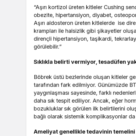
“Aşırı kortizol üreten kitleler Cushing 
obezite, hipertansiyon, diyabet, osteoporo
Aşırı aldosteron üreten kitlelerde ise di
krampları ile halsizlik gibi şikayetler o
dirençli hipertansiyon, taşikardi, tekrarl
görülebilir.”
Sıklıkla belirti vermiyor, tesadüfen ya
Böbrek üstü bezlerinde oluşan kitleler gene
tarafından fark edilmiyor. Günümüzde BT 
yaygınlaşması sayesinde, farklı nedenlerl
daha sık tespit ediliyor. Ancak, eğer hor
bozukluklar
sık görülen ilk belirtilerini 
bağlı olarak sistemik komplikasyonlar da 
Ameliyat genellikle tedavinin temelini