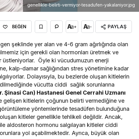
genellikle-belirti-vermiyor-tesadufen-yakalaniyor.jpg
PAYLAŞ
+
-
BEĞEN
en şeklinde yer alan ve 4-6 gram ağırlığında olan
ilmemiz için gerekli olan hormonları üretmek ve
r üstleniyorlar. Öyle ki vücudumuzun enerji
ne, kalp-damar sağlığından stres yönetimine kadar
gılıyorlar. Dolayısıyla, bu bezlerde oluşan kitlelerin
edilmediğinde vücutta ciddi sağlık sorunlarına
. Şinasi Can) Hastanesi Genel Cerrahi Uzmanı
gelişen kitlelerin çoğunun belirti vermediğine ve
n görüntüleme yöntemlerinde tesadüfen bulunduğuna
uşan kitleler genellikle tehlikeli değildir. Ancak,
le aldosteron hormonu salgılayan kitleler ciddi
sorunlara yol açabilmektedir. Ayrıca, büyük olan