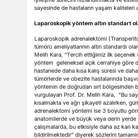
sayesinde de hastaların yaşam kaliteleri
Laparoskopik yöntem altın standart o
Laparoskopik adrenalektomi (Transperito
tümörü ameliyatlarının altın standardı ola
Melih Kara, “Tercih ettiğimiz ilk seçenek
yöntem geleneksel açık cerrahiye göre da
hastanede daha kısa kalış süresi ve daha 
tümörlerde ve obezite hastalarında başvu
yöntemin de doğrudan sırt bölgesinden b
vurgulayan Prof. Dr. Melih Kara, “Bu say
kısalmakta ve ağrı şikayeti azalırken, g
adrenalektomi yöntemi ise 3 boyutlu gör
anatomilerde ve büyük veya derin yerde y
çalışmalarda, bu etkisiyle daha az kan ka
bildirilmektedir” diyerek sözlerini tamaml