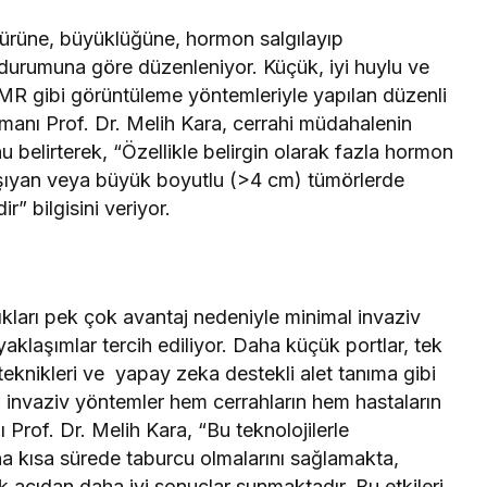
 türüne, büyüklüğüne, hormon salgılayıp
 durumuna göre düzenleniyor. Küçük, iyi huylu ve
MR gibi görüntüleme yöntemleriyle yapılan düzenli
Uzmanı Prof. Dr. Melih Kara, cerrahi müdahalenin
u belirterek, “Özellikle belirgin olarak fazla hormon
aşıyan veya büyük boyutlu (>4 cm) tümörlerde
” bilgisini veriyor.
ıkları pek çok avantaj nedeniyle minimal invaziv
yaklaşımlar tercih ediliyor. Daha küçük portlar, tek
eknikleri ve yapay zeka destekli alet tanıma gibi
al invaziv yöntemler hem cerrahların hem hastaların
Prof. Dr. Melih Kara, “Bu teknolojilerle
aha kısa sürede taburcu olmalarını sağlamakta,
k açıdan daha iyi sonuçlar sunmaktadır. Bu etkileri