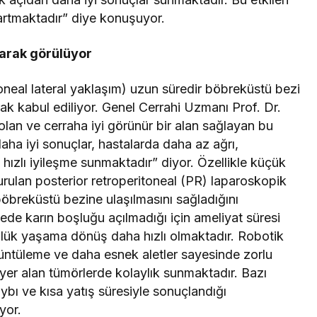
 artmaktadır” diye konuşuyor.
larak görülüyor
neal lateral yaklaşım) uzun süredir böbreküstü bezi
rak kabul ediliyor. Genel Cerrahi Uzmanı Prof. Dr.
 olan ve cerraha iyi görünür bir alan sağlayan bu
ha iyi sonuçlar, hastalarda daha az ağrı,
hızlı iyileşme sunmaktadır” diyor. Özellikle küçük
rulan posterior retroperitoneal (PR) laparoskopik
öbreküstü bezine ulaşılmasını sağladığını
ede karın boşluğu açılmadığı için ameliyat süresi
ünlük yaşama dönüş daha hızlı olmaktadır. Robotik
üntüleme ve daha esnek aletler sayesinde zorlu
er alan tümörlerde kolaylık sunmaktadır. Bazı
ybı ve kısa yatış süresiyle sonuçlandığı
ıyor.