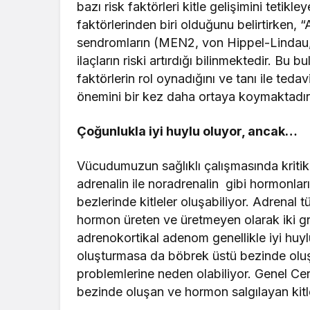
bazı risk faktörleri kitle gelişimini tetikle
faktörlerinden biri olduğunu belirtirken, 
sendromların (MEN2, von Hippel-Lindau, S
ilaçların riski artırdığı bilinmektedir. Bu b
faktörlerin rol oynadığını ve tanı ile teda
önemini bir kez daha ortaya koymaktadı
Çoğunlukla iyi huylu oluyor, ancak…
Vücudumuzun sağlıklı çalışmasında kritik 
adrenalin ile noradrenalin gibi hormonlar
bezlerinde kitleler oluşabiliyor. Adrenal t
hormon üreten ve üretmeyen olarak iki gru
adrenokortikal adenom genellikle iyi hu
oluşturmasa da böbrek üstü bezinde oluşan
problemlerine neden olabiliyor. Genel Ce
bezinde oluşan ve hormon salgılayan kitlel