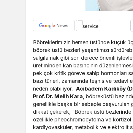
Böbreklerimizin hemen üstünde küçük üçg
böbrek üstü bezleri yaşantımızı sürdüreb
salgılamak gibi son derece önemli işlevle
üretiminden kan basıncının düzenlenmesi
pek çok kritik göreve sahip hormonları sal
bazı türleri, zamanında teşhis ve tedavi 
neden olabiliyor.
Acıbadem Kadıköy (Dr
Prof. Dr. Melih Kara,
böbreküstü bezinde 
genellikle başka bir sebeple başvurula
dikkat çekerek, “Böbrek üstü bezlerinde ol
özellikle pheochromocytoma ve kortizol i
kardiyovasküler, metabolik ve elektrolit 