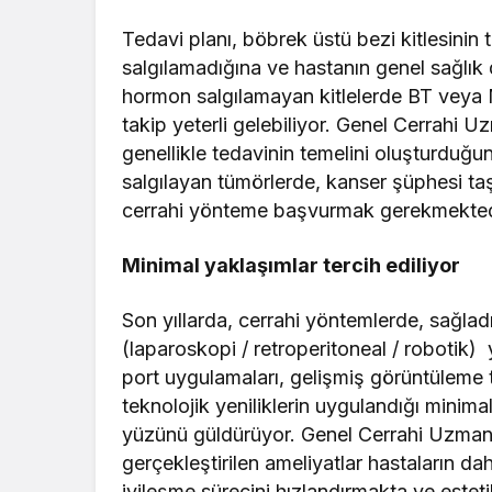
Tedavi planı, böbrek üstü bezi kitlesinin
salgılamadığına ve hastanın genel sağlık
hormon salgılamayan kitlelerde BT veya 
takip yeterli gelebiliyor. Genel Cerrahi 
genellikle tedavinin temelini oluşturduğun
salgılayan tümörlerde, kanser şüphesi t
cerrahi yönteme başvurmak gerekmektedir
Minimal yaklaşımlar tercih ediliyor
Son yıllarda, cerrahi yöntemlerde, sağlad
(laparoskopi / retroperitoneal / robotik) 
port uygulamaları, gelişmiş görüntüleme t
teknolojik yeniliklerin uygulandığı minim
yüzünü güldürüyor. Genel Cerrahi Uzmanı 
gerçekleştirilen ameliyatlar hastaların d
iyileşme sürecini hızlandırmakta ve esteti