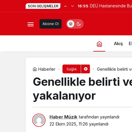
Yapımcı Suat Yanç’a S
14:35
SON GELIŞMELER
3 Boyutlu Mamografiden 4 Boyutlu
Doğum Günü Kutlamas
Abone Ol
Akış
E
Haberler
Genellikle belirti
Sağlık
Genellikle belirti 
yakalanıyor
Haber Müzik
tarafından yayınlandı
22 Ekim 2025, 11:26
yayınlandı