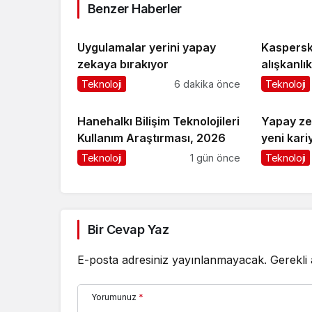
Benzer Haberler
Uygulamalar yerini yapay
Kaspersk
zekaya bırakıyor
alışkanlık
dayanıklı
Teknoloji
6 dakika önce
Teknoloji
Hanehalkı Bilişim Teknolojileri
Yapay zek
Kullanım Araştırması, 2026
yeni kari
Teknoloji
1 gün önce
Teknoloji
Bir Cevap Yaz
E-posta adresiniz yayınlanmayacak.
Gerekli
Yorumunuz
*