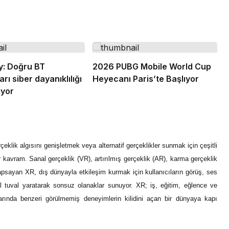
y: Doğru BT
2026 PUBG Mobile World Cup
arı siber dayanıklılığı
Heyecanı Paris’te Başlıyor
iyor
rçeklik algısını genişletmek veya alternatif gerçeklikler sunmak için çeşitli
r kavram. Sanal gerçeklik (VR), artırılmış gerçeklik (AR), karma gerçeklik
kapsayan XR, dış dünyayla etkileşim kurmak için kullanıcıların görüş, ses
sal tuval yaratarak sonsuz olanaklar sunuyor. XR; iş, eğitim, eğlence ve
arında benzeri görülmemiş deneyimlerin kilidini açan bir dünyaya kapı