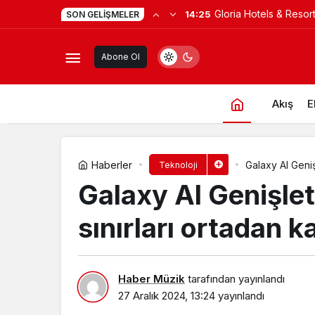
Bodrum’da anlamlı bu
13:35
SON GELIŞMELER
Tekerlekli bilgisayarlarda gizlilik v
Aras’ın çok konuşulan
Abone Ol
baskısını Titanic Luxu
Bodrum’da kutladı
Akış
E
Haberler
Galaxy AI Geniş
Teknoloji
Galaxy AI Genişlet
sınırları ortadan ka
Haber Müzik
tarafından yayınlandı
27 Aralık 2024, 13:24
yayınlandı