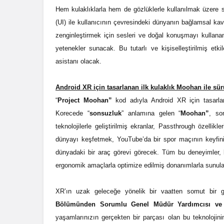
Hem kulaklıklarla hem de gözlüklerle kullanılmak üzere 
(UI) ile kullanıcının çevresindeki dünyanın bağlamsal ka
zenginleştirmek için sesleri ve doğal konuşmayı kullanan
yetenekler sunacak. Bu tutarlı ve kişiselleştirilmiş etk
asistanı olacak.
Android XR için tasarlanan ilk kulaklık Moohan ile sür
“
Project Moohan”
kod adıyla Android XR için tasarlan
Korecede “
sonsuzluk
” anlamına gelen “
Moohan”
, so
teknolojilerle geliştirilmiş ekranlar, Passthrough özellik
dünyayı keşfetmek, YouTube’da bir spor maçının keyfin
dünyadaki bir araç görevi görecek. Tüm bu deneyimler,
ergonomik amaçlarla optimize edilmiş donanımlarla sunul
XR’ın uzak geleceğe yönelik bir vaatten somut bir g
Bölümünden Sorumlu Genel Müdür Yardımcısı ve
yaşamlarınızın gerçekten bir parçası olan bu teknolojin