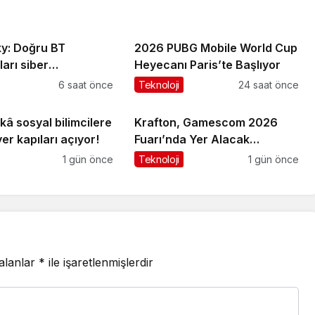
y: Doğru BT
2026 PUBG Mobile World Cup
ları siber
Heyecanı Paris’te Başlıyor
lığı güçlendiriyor
6 saat önce
Teknoloji
24 saat önce
â sosyal bilimcilere
Krafton, Gamescom 2026
yer kapıları açıyor!
Fuarı’nda Yer Alacak
Oyunlarına Dair Yeni
1 gün önce
Teknoloji
1 gün önce
Ayrıntıları Paylaştı
 alanlar
*
ile işaretlenmişlerdir