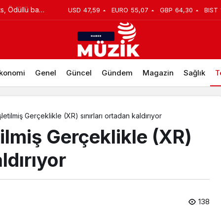
luşma! Özgür
USD
47,59
EURO
55,07
GBP
64,30
BIST
e güvenlik tehlikeleri
 kitabı yeni
ry Collection
konomi
Genel
Güncel
Gündem
Magazin
Sağlık
T
letilmiş Gerçeklikle (XR) sınırları ortadan kaldırıyor
ilmiş Gerçeklikle (XR)
ldırıyor
138