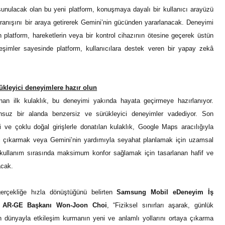
sunulacak olan bu yeni platform, konuşmaya dayalı bir kullanıcı arayüzü
vranışını bir araya getirerek Gemini’nin gücünden yararlanacak. Deneyimi
 platform, hareketlerin veya bir kontrol cihazının ötesine geçerek üstün
ileşimler sayesinde platform, kullanıcılara destek veren bir yapay zekâ
ükleyici deneyimlere hazır olun
an ilk kulaklık, bu deneyimi yakında hayata geçirmeye hazırlanıyor.
nsuz bir alanda benzersiz ve sürükleyici deneyimler vadediyor. Son
leri ve çoklu doğal girişlerle donatılan kulaklık, Google Maps aracılığıyla
i çıkarmak veya Gemini’nin yardımıyla seyahat planlamak için uzamsal
 kullanım sırasında maksimum konfor sağlamak için tasarlanan hafif ve
acak.
erçekliğe hızla dönüştüğünü belirten
Samsung Mobil eDeneyim İş
 AR-GE Başkanı Won-Joon Choi
, “Fiziksel sınırları aşarak, günlük
in dünyayla etkileşim kurmanın yeni ve anlamlı yollarını ortaya çıkarma