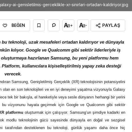
galaxy-ai-genisletilmis-gerceklikle-xr-sinirlari-ortadan-kaldiriyor.jpg
PAYLAŞ
+
-
BEĞEN
bu teknoloji, uzak mesafeleri ortadan kaldırıyor ve dünyayla
kün kılıyor. Google ve Qualcomm gibi sektör liderleriyle iş
mu oluşturmaya hazırlanan Samsung, bu yeni platformu hem
Platform, kullanıcılara kişiselleştirilmiş yapay zeka desteği
verecek.
dıran Samsung, Genişletilmiş Gerçeklik (XR) teknolojisinin potansiyelini
ün olan en son teknolojileri ve en iyi deneyimi yaşatma vizyonuyla Galaxy
ce tek bir bakışla, el hareketiyle veya sesle dünyanın herhangi bir yerini
g bu vizyonunu hayata geçirmek için Google ve Qualcomm gibi sektör
XR platformu
oluşturmak için çalışıyor. Samsung’un şimdiye kadarki en
, Çok modlu teknolojinin gücü sayesinde dünyayla en doğal ve sezgisel
mi tarafından desteklenen bu teknoloji, günlük yaşamı daha önce hiç