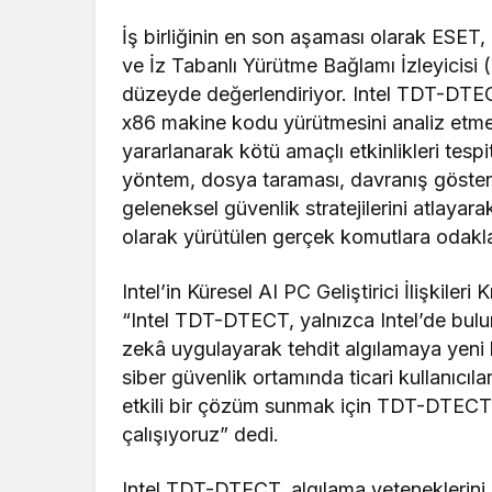
İş birliğinin en son aşaması olarak ESET
ve İz Tabanlı Yürütme Bağlamı İzleyicisi 
düzeyde değerlendiriyor. Intel TDT-DT
x86 makine kodu yürütmesini analiz etme
yararlanarak kötü amaçlı etkinlikleri tes
yöntem, dosya taraması, davranış göster
geleneksel güvenlik stratejilerini atlayar
olarak yürütülen gerçek komutlara odakla
Intel’in Küresel AI PC Geliştirici İlişkil
“Intel TDT-DTECT, yalnızca Intel’de bul
zekâ uygulayarak tehdit algılamaya yeni 
siber güvenlik ortamında ticari kullanıcıla
etkili bir çözüm sunmak için TDT-DTECT’i
çalışıyoruz” dedi.
Intel TDT-DTECT, algılama yeteneklerin