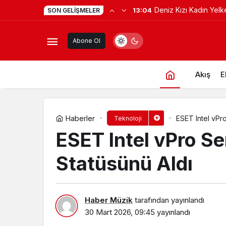
Forbes Türkiye 30 Alt
12:34
SON GELIŞMELER
Samsung Electronics üst üste 20. k
başvuruları için son
Abone Ol
girildi!
Akış
E
Haberler
Teknoloji
ESET Intel vPro Se
Statüsünü Aldı
Haber Müzik
tarafından yayınlandı
30 Mart 2026, 09:45
yayınlandı