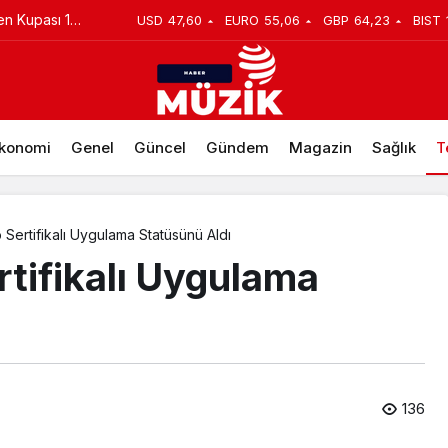
ı 30
USD
47,60
EURO
55,06
GBP
64,23
BIST
ez dünyanın 1 numaralı TV markası
 dönemece
konomi
Genel
Güncel
Gündem
Magazin
Sağlık
T
ESET Intel vPro Sertifikalı Uygulama Statüsünü Aldı
rtifikalı Uygulama
136