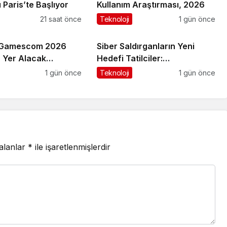
Paris’te Başlıyor
Kullanım Araştırması, 2026
21 saat önce
Teknoloji
1 gün önce
, Gamescom 2026
Siber Saldırganların Yeni
a Yer Alacak
Hedefi Tatilciler:
a Dair Yeni
Kaspersky’den Güvenli
1 gün önce
Teknoloji
1 gün önce
ı Paylaştı
Seyahat Rehberi
 alanlar
*
ile işaretlenmişlerdir