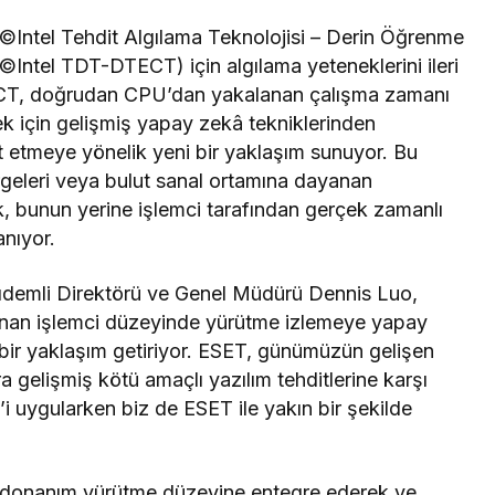
, ©Intel Tehdit Algılama Teknolojisi – Derin Öğrenme
(©Intel TDT-DTECT) için algılama yeteneklerini ileri
ECT, doğrudan CPU’dan yakalanan çalışma zamanı
k için gelişmiş yapay zekâ tekniklerinden
pit etmeye yönelik yeni bir yaklaşım sunuyor. Bu
geleri veya bulut sanal ortamına dayanan
ak, bunun yerine işlemci tarafından gerçek zamanlı
nıyor.
eri Kıdemli Direktörü ve Genel Müdürü Dennis Luo,
unan işlemci düzeyinde yürütme izlemeye yapay
bir yaklaşım getiriyor. ESET, günümüzün gelişen
ra gelişmiş kötü amaçlı yazılım tehditlerine karşı
 uygularken biz de ESET ile yakın bir şekilde
i donanım yürütme düzeyine entegre ederek ve