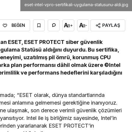
eset-intel-vpro-sertifikali-uygulama-statusunu-aldi.jpg
PAYLAŞ
+
-
BEĞEN
 olan ESET, ESET PROTECT siber güvenlik
ygulama Statüsü aldığını duyurdu. Bu sertifika,
deneyimi, uzatılmış pil ömrü, korunmuş CPU
 arka plan performansı dâhil olmak üzere ©Intel
verimlilik ve performans hedeflerini karşıladığını
amada; “ESET olarak, dünya standartlarında
mesi anlamına gelmemesi gerektiğine inanıyoruz.
’ne ulaşmak, son derece verimli güvenlik çözümleri
nsıtıyor. Intel ile iş birliğimiz sayesinde, Intel’in
klerinden yararlanarak ESET PROTECT’in