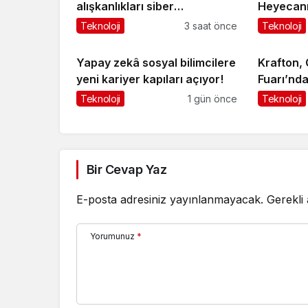
alışkanlıkları siber
Heyecanı 
dayanıklılığı güçlendiriyor
Teknoloji
3 saat önce
Teknoloji
Yapay zekâ sosyal bilimcilere
Krafton
yeni kariyer kapıları açıyor!
Fuarı’nd
Oyunların
Teknoloji
1 gün önce
Teknoloji
Ayrıntılar
Bir Cevap Yaz
E-posta adresiniz yayınlanmayacak.
Gerekli
Yorumunuz
*