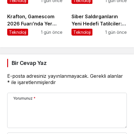
Teknoloji
1 gün önce
Teknoloji
1 gün önce
Krafton, Gamescom
Siber Saldırganların
2026 Fuarı’nda Yer
Yeni Hedefi Tatilciler:
Alacak Oyunlarına Dair
Kaspersky’den Güvenli
Teknoloji
1 gün önce
Teknoloji
1 gün önce
Yeni Ayrıntıları Paylaştı
Seyahat Rehberi
Bir Cevap Yaz
E-posta adresiniz yayınlanmayacak.
Gerekli alanlar
*
ile işaretlenmişlerdir
Yorumunuz
*