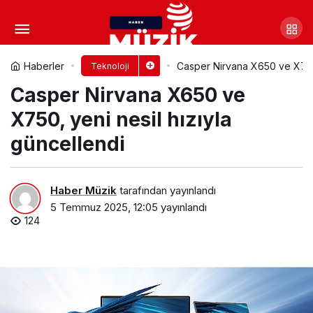
Lenovo, Esports World Cup
2025’in resmi PC ve oyun donanımı
Yorum Yap
Paylaş
Haberler
Casper Nirvana X650 ve X750,
Teknoloji
Casper Nirvana X650 ve
ortağı oldu
X750, yeni nesil hızıyla
güncellendi
Haber Müzik
tarafından yayınlandı
5 Temmuz 2025, 12:05
yayınlandı
124