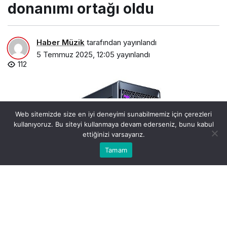
donanımı ortağı oldu
Haber Müzik
tarafından yayınlandı
5 Temmuz 2025, 12:05
yayınlandı
112
Web sitemizde size en iyi deneyimi sunabilmemiz için çerezleri
kullanıyoruz. Bu siteyi kullanmaya devam ederseniz, bunu kabul
ettiğinizi varsayarız.
0
Bu web sitesinde en iyi deneyimi yaşamanızı sağlamak
Tamam
Anasayfa
Akış
Hesabım
Bildirimler
Kabul
için çerezler kullanılmaktadır.
lenovo-esports-world-cup-2025in-resmi-pc-ve-oyun-
donanimi-ortagi-oldu.jpg