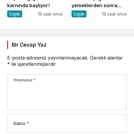
karnında başlıyor!
yemeklerden sonra
başlıyorsa, gecikmeyin
Sağlık
19 saat önce
Sağlık
19 saat önce
Bir Cevap Yaz
E-posta adresiniz yayınlanmayacak.
Gerekli alanlar
*
ile işaretlenmişlerdir
Yorumunuz
*
Adınız
*