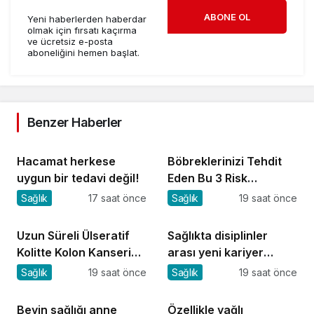
ABONE OL
Yeni haberlerden haberdar
olmak için fırsatı kaçırma
ve ücretsiz e-posta
aboneliğini hemen başlat.
Benzer Haberler
Hacamat herkese
Böbreklerinizi Tehdit
uygun bir tedavi değil!
Eden Bu 3 Risk
Faktörüne Dikkat!
Sağlık
17 saat önce
Sağlık
19 saat önce
Uzun Süreli Ülseratif
Sağlıkta disiplinler
Kolitte Kolon Kanseri
arası yeni kariyer
Riski Artıyor mu?
dönemi
Sağlık
19 saat önce
Sağlık
19 saat önce
Beyin sağlığı anne
Özellikle yağlı