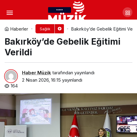
“Tablet nesli” kitapla
tanışmadan okula başlıyor!
Yorum Yap
Paylaş
Haberler
Bakırköy’de Gebelik Eğitimi Veril
Sağlık
Bakırköy’de Gebelik Eğitimi
Verildi
Haber Müzik
tarafından yayınlandı
2 Nisan 2026, 16:15
yayınlandı
164