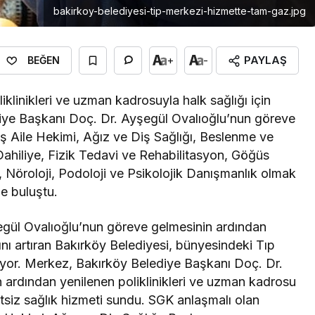
bakirkoy-belediyesi-tip-merkezi-hizmette-tam-gaz.jpg
PAYLAŞ
+
-
BEĞEN
iklinikleri ve uzman kadrosuyla halk sağlığı için
iye Başkanı Doç. Dr. Ayşegül Ovalıoğlu’nun göreve
ş Aile Hekimi, Ağız ve Diş Sağlığı, Beslenme ve
 Dahiliye, Fizik Tedavi ve Rehabilitasyon, Göğüs
, Nöroloji, Podoloji ve Psikolojik Danışmanlık olmak
yle buluştu.
gül Ovalıoğlu’nun göreve gelmesinin ardından
rını artıran Bakırköy Belediyesi, bünyesindeki Tıp
or. Merkez, Bakırköy Belediye Başkanı Doç. Dr.
ardından yenilenen poliklinikleri ve uzman kadrosu
tsiz sağlık hizmeti sundu. SGK anlaşmalı olan