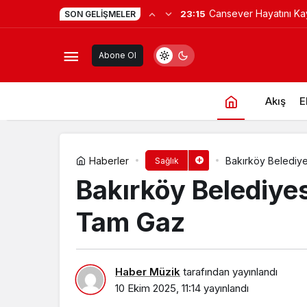
Cansever Hayatını Ka
23:15
SON GELIŞMELER
Zihinsel Yükler EMDR Terapisiyle Haf
Makedonya’da Topra
Abone Ol
Akış
E
Haberler
Bakırköy Belediy
Sağlık
Bakırköy Belediye
Tam Gaz
Haber Müzik
tarafından yayınlandı
10 Ekim 2025, 11:14
yayınlandı