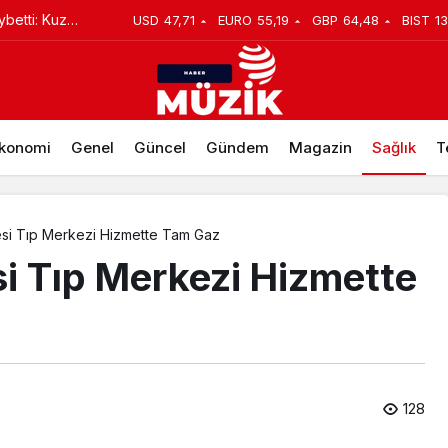
ybetti: Kuzey
USD
47,71
EURO
55,19
GBP
64,48
BIST
13
ifletilebiliyor
ğa Verilecek
konomi
Genel
Güncel
Gündem
Magazin
Sağlık
T
esi Tıp Merkezi Hizmette Tam Gaz
si Tıp Merkezi Hizmette
128