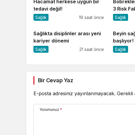
Hacamat herkese uygun bir
Böbrekler
tedavi değil!
3 Risk Fa
Sağlık
19 saat önce
Sağlık
Sağlıkta disiplinler arası yeni
Beyin sağ
kariyer dönemi
başlıyor!
Sağlık
21 saat önce
Sağlık
Bir Cevap Yaz
E-posta adresiniz yayınlanmayacak.
Gerekli
Yorumunuz
*