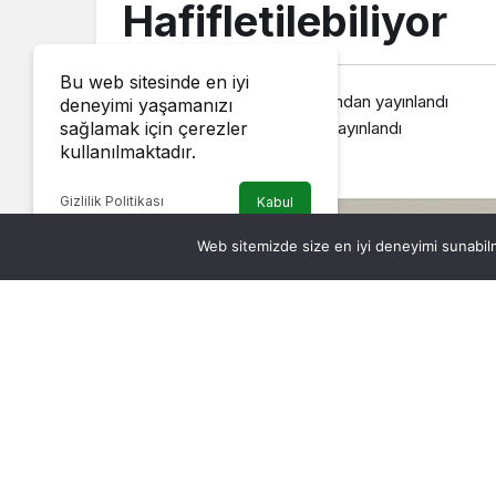
Hafifletilebiliyor
Bu web sitesinde en iyi
Haber Müzik
tarafından yayınlandı
deneyimi yaşamanızı
10 Ekim 2025, 11:14
yayınlandı
sağlamak için çerezler
kullanılmaktadır.
Gizlilik Politikası
Kabul
Web sitemizde size en iyi deneyimi sunabilm