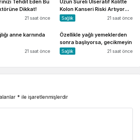
inizi Tehdit Eden Bu
Uzun Süreli Ülseratif Kolitte
ktörüne Dikkat!
Kolon Kanseri Riski Artıyor
mu?
21 saat önce
Sağlık
21 saat önce
lığı anne karnında
Özellikle yağlı yemeklerden
sonra başlıyorsa, gecikmeyin
21 saat önce
Sağlık
21 saat önce
 alanlar
*
ile işaretlenmişlerdir