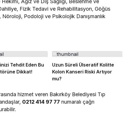
 Hekimi, Ağız ve Diş Sağlığı, Beslenme ve
 Dahiliye, Fizik Tedavi ve Rehabilitasyon, Göğüs
, Nöroloji, Podoloji ve Psikolojik Danışmanlık
inizi Tehdit Eden Bu
Uzun Süreli Ülseratif Kolitte
ktörüne Dikkat!
Kolon Kanseri Riski Artıyor
mu?
arasında hizmet veren Bakırköy Belediyesi Tıp
andaşlar,
0212 414 97 77
numaralı çağrı
rabilir.