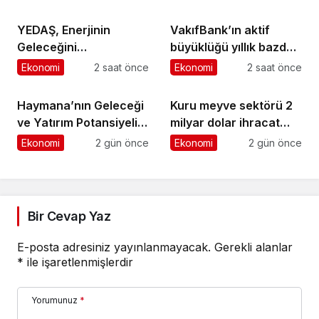
YEDAŞ, Enerjinin
VakıfBank’ın aktif
Geleceğini
büyüklüğü yıllık bazda
Şekillendirecek Genç
yüzde 28 artışla 5,8
Ekonomi
2 saat önce
Ekonomi
2 saat önce
Yetenekleri Arıyor
trilyon TL’yi aştı
Haymana’nın Geleceği
Kuru meyve sektörü 2
ve Yatırım Potansiyeli
milyar dolar ihracat
Masaya Yatırıldı
hedefi için Ankara’dan
Ekonomi
2 gün önce
Ekonomi
2 gün önce
destek istedi
Bir Cevap Yaz
E-posta adresiniz yayınlanmayacak.
Gerekli alanlar
*
ile işaretlenmişlerdir
Yorumunuz
*