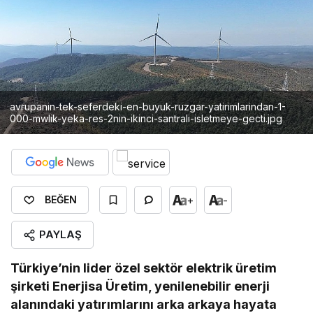
avrupanin-tek-seferdeki-en-buyuk-ruzgar-yatirimlarindan-1-
000-mwlik-yeka-res-2nin-ikinci-santrali-isletmeye-gecti.jpg
+
-
BEĞEN
PAYLAŞ
Türkiye’nin lider özel sektör elektrik üretim
şirketi Enerjisa Üretim, yenilenebilir enerji
alanındaki yatırımlarını arka arkaya hayata