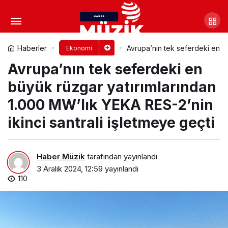
Enflasyon ve faiz ikilisi,
makroekonomik gündemdeki yerini
Yorum Yap
Paylaş
Haberler
Avrupa’nın tek seferdeki en bü
Ekonomi
Avrupa’nın tek seferdeki en
koruyacak
büyük rüzgar yatırımlarından
1.000 MW’lık YEKA RES-2’nin
ikinci santrali işletmeye geçti
Haber Müzik
tarafından yayınlandı
3 Aralık 2024, 12:59
yayınlandı
110