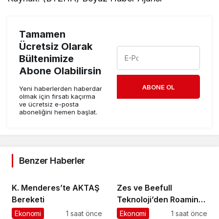
Tamamen
Ücretsiz Olarak
Bültenimize
Abone Olabilirsin
ABONE OL
Yeni haberlerden haberdar
olmak için fırsatı kaçırma
ve ücretsiz e-posta
aboneliğini hemen başlat.
Benzer Haberler
K. Menderes’te AKTAŞ
Zes ve Beefull
Bereketi
Teknoloji’den Roaming
İş Birliği
Ekonomi
1 saat önce
Ekonomi
1 saat önce