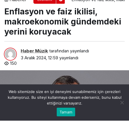
Enflasyon ve faiz ikilisi,
makroekonomik gündemdeki
yerini koruyacak
Haber Müzik
tarafından yayınlandı
3 Aralık 2024, 12:59
yayınlandı
150
Web sitemizde size en iyi deneyimi sunabilmemiz için çerezleri
kullanıyoruz. Bu siteyi kullanmaya devam ederseniz, bunu kabul
ettiğinizi varsayarız.
0
Bu web sitesinde en iyi deneyimi yaşamanızı sağlamak
Tamam
Anasayfa
Akış
Hesabım
Bildirimler
Kabul
için çerezler kullanılmaktadır.