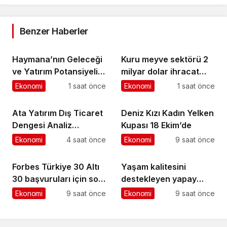
Benzer Haberler
Haymana’nın Geleceği
Kuru meyve sektörü 2
ve Yatırım Potansiyeli
milyar dolar ihracat
Masaya Yatırıldı
hedefi için Ankara’dan
Ekonomi
1 saat önce
Ekonomi
1 saat önce
destek istedi
Ata Yatırım Dış Ticaret
Deniz Kızı Kadın Yelken
Dengesi Analiz
Kupası 18 Ekim’de
Raporunu Yayımladı
Ekonomi
4 saat önce
Ekonomi
9 saat önce
Forbes Türkiye 30 Altı
Yaşam kalitesini
30 başvuruları için son
destekleyen yapay
dönemece girildi!
zekâ hizmetleri akıllı
Ekonomi
9 saat önce
Ekonomi
9 saat önce
kentler için finansman
ve altyapı kadar önemli