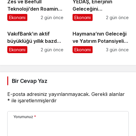
Zes ve Beefull
YEDAŞ, Enerjinin
Teknoloji’den Roaming
Geleceğini
İş Birliği
Şekillendirecek Genç
Ekonomi
2 gün önce
Ekonomi
2 gün önce
Yetenekleri Arıyor
VakıfBank’ın aktif
Haymana’nın Geleceği
büyüklüğü yıllık bazda
ve Yatırım Potansiyeli
yüzde 28 artışla 5,8
Masaya Yatırıldı
Ekonomi
2 gün önce
Ekonomi
3 gün önce
trilyon TL’yi aştı
Bir Cevap Yaz
E-posta adresiniz yayınlanmayacak.
Gerekli alanlar
*
ile işaretlenmişlerdir
Yorumunuz
*