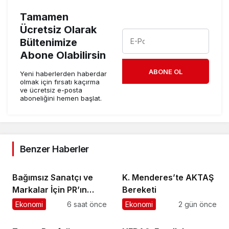
Tamamen
Ücretsiz Olarak
Bültenimize
Abone Olabilirsin
ABONE OL
Yeni haberlerden haberdar
olmak için fırsatı kaçırma
ve ücretsiz e-posta
aboneliğini hemen başlat.
Benzer Haberler
Bağımsız Sanatçı ve
K. Menderes’te AKTAŞ
Markalar İçin PR’ın
Bereketi
Kuralları Değişiyor
Ekonomi
6 saat önce
Ekonomi
2 gün önce