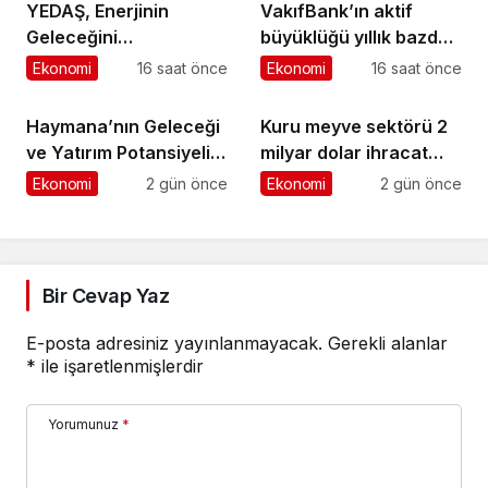
YEDAŞ, Enerjinin
VakıfBank’ın aktif
Geleceğini
büyüklüğü yıllık bazda
Şekillendirecek Genç
yüzde 28 artışla 5,8
Ekonomi
16 saat önce
Ekonomi
16 saat önce
Yetenekleri Arıyor
trilyon TL’yi aştı
Haymana’nın Geleceği
Kuru meyve sektörü 2
ve Yatırım Potansiyeli
milyar dolar ihracat
Masaya Yatırıldı
hedefi için Ankara’dan
Ekonomi
2 gün önce
Ekonomi
2 gün önce
destek istedi
Bir Cevap Yaz
E-posta adresiniz yayınlanmayacak.
Gerekli alanlar
*
ile işaretlenmişlerdir
Yorumunuz
*