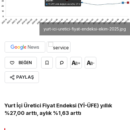
yurt-ici-uretici-fiyat-endeksi-ekim-2025.jpg
+
-
BEĞEN
PAYLAŞ
Yurt İçi Üretici Fiyat Endeksi (Yİ-ÜFE) yıllık
%27,00 arttı, aylık %1,63 arttı