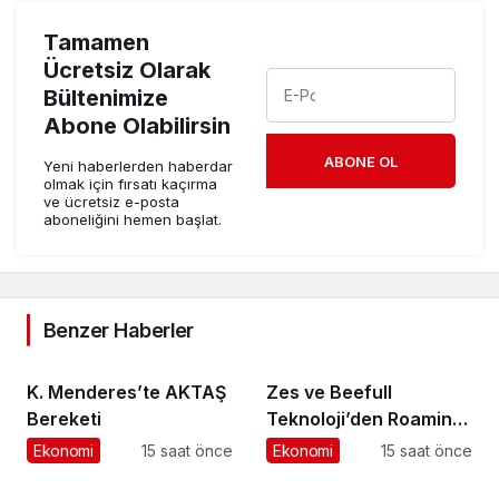
Tamamen
Ücretsiz Olarak
Bültenimize
Abone Olabilirsin
ABONE OL
Yeni haberlerden haberdar
olmak için fırsatı kaçırma
ve ücretsiz e-posta
aboneliğini hemen başlat.
Benzer Haberler
K. Menderes’te AKTAŞ
Zes ve Beefull
Bereketi
Teknoloji’den Roaming
İş Birliği
Ekonomi
15 saat önce
Ekonomi
15 saat önce