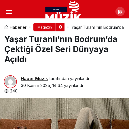
Maceradan maceraya koşan
İBİ:UZAY GÖREVİ’nin galası büyük ilgi
Yorum Yap
Paylaş
Haberler
Yaşar Turanlı’nın Bodrum’da Çe
Magazin
Yaşar Turanlı’nın Bodrum’da
gördü
Çektiği Özel Seri Dünyaya
Açıldı
Haber Müzik
tarafından yayınlandı
30 Kasım 2025, 14:34
yayınlandı
240