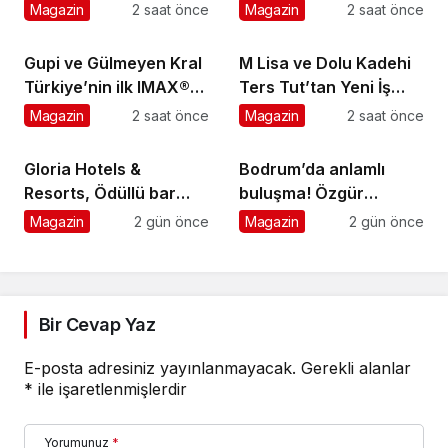
assolist olarak var
Magazin
2 saat önce
Magazin
2 saat önce
olacağım!’
Gupi ve Gülmeyen Kral
M Lisa ve Dolu Kadehi
Türkiye’nin ilk IMAX®
Ters Tut’tan Yeni İş
animasyon filmi oluyor
Birliği: Vişne
Magazin
2 saat önce
Magazin
2 saat önce
Gloria Hotels &
Bodrum’da anlamlı
Resorts, Ödüllü bar
buluşma! Özgür
Panda & Sons ile
Aras’ın çok konuşulan
Magazin
2 gün önce
Magazin
2 gün önce
unutulmaz bir Miksoloji
kitabı yeni baskısını
Gecesine İmza Attı
Titanic Luxury
Collection Bodrum’da
kutladı
Bir Cevap Yaz
E-posta adresiniz yayınlanmayacak.
Gerekli alanlar
*
ile işaretlenmişlerdir
Yorumunuz
*