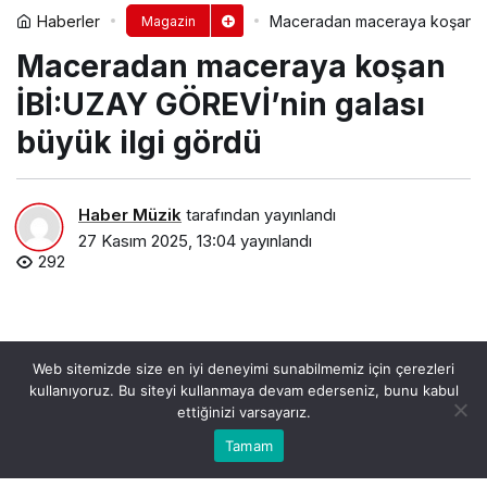
Haberler
Maceradan maceraya koşan İBİ
Magazin
Maceradan maceraya koşan
İBİ:UZAY GÖREVİ’nin galası
büyük ilgi gördü
Haber Müzik
tarafından yayınlandı
27 Kasım 2025, 13:04
yayınlandı
292
Web sitemizde size en iyi deneyimi sunabilmemiz için çerezleri
kullanıyoruz. Bu siteyi kullanmaya devam ederseniz, bunu kabul
ettiğinizi varsayarız.
0
Bu web sitesinde en iyi deneyimi yaşamanızı sağlamak
Tamam
Anasayfa
Akış
Hesabım
Bildirimler
Kabul
için çerezler kullanılmaktadır.