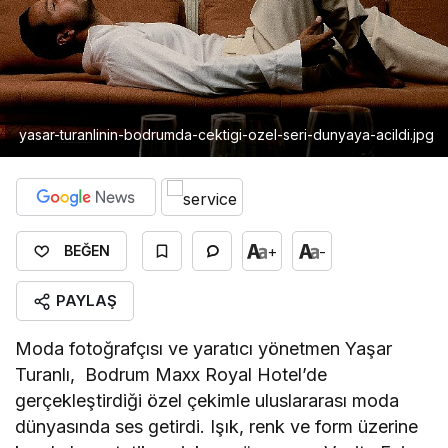
yasar-turanlinin-bodrumda-cektigi-ozel-seri-dunyaya-acildi.jpg
+
-
BEĞEN
PAYLAŞ
Moda fotoğrafçısı ve yaratıcı yönetmen Yaşar
Turanlı, Bodrum Maxx Royal Hotel’de
gerçekleştirdiği özel çekimle uluslararası moda
dünyasında ses getirdi. Işık, renk ve form üzerine