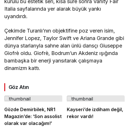
kurulu bu estetik seri, kısa süre sonra Vanity Fair
Italia sayfalarında yer alarak büyük yankı
uyandırdı.
Çekimde Turanlı’nın objektifine poz veren isim,
Jennifer Lopez, Taylor Swift ve Ariana Grande gibi
dünya starlarıyla sahne alan ünlü dansçı Giuseppe
Giofrè oldu. Giofrè, Bodrum’un Akdeniz ışığında
bambaşka bir enerji yansıtarak çalışmaya
dinamizm kattı.
Göz Atın
Gözde Demirbilek, NR1
Kayseri’de izdiham değil,
Magazin’de: ‘Son assolist
rekor vardı!
olarak var olacağım!’