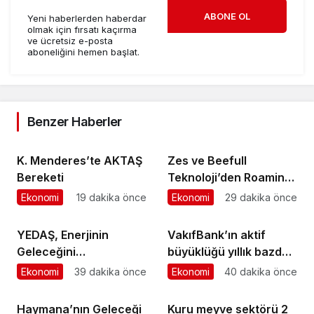
ABONE OL
Yeni haberlerden haberdar
olmak için fırsatı kaçırma
ve ücretsiz e-posta
aboneliğini hemen başlat.
Benzer Haberler
K. Menderes’te AKTAŞ
Zes ve Beefull
Bereketi
Teknoloji’den Roaming
İş Birliği
Ekonomi
19 dakika önce
Ekonomi
29 dakika önce
YEDAŞ, Enerjinin
VakıfBank’ın aktif
Geleceğini
büyüklüğü yıllık bazda
Şekillendirecek Genç
yüzde 28 artışla 5,8
Ekonomi
39 dakika önce
Ekonomi
40 dakika önce
Yetenekleri Arıyor
trilyon TL’yi aştı
Haymana’nın Geleceği
Kuru meyve sektörü 2