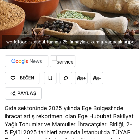
worldfood-istanbul-fuarina-25-firmayla-cikarma-yapacaklar.jpg
+
-
BEĞEN
PAYLAŞ
Gıda sektöründe 2025 yılında Ege Bölgesi’nde
ihracat artış rekortmeni olan Ege Hububat Bakliyat
Yağlı Tohumlar ve Mamulleri İhracatçıları Birliği, 2-
5 Eylül 2025 tarihleri arasında İstanbul’da TÜYAP