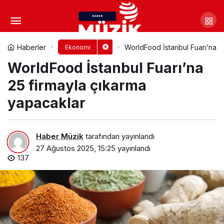
Bilyoner’de Üst Düzey Atama:
Murat Büyükkucak Yeni CMO Oldu
Yorum Yap
Paylaş
Haberler
WorldFood İstanbul Fuarı’na 2
Ekonomi
WorldFood İstanbul Fuarı’na
25 firmayla çıkarma
yapacaklar
Haber Müzik
tarafından yayınlandı
27 Ağustos 2025, 15:25
yayınlandı
137