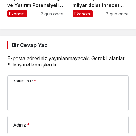
ve Yatırım Potansiyeli
milyar dolar ihracat
Masaya Yatırıldı
hedefi için Ankara’dan
Ekonomi
2 gün önce
Ekonomi
2 gün önce
destek istedi
Bir Cevap Yaz
E-posta adresiniz yayınlanmayacak.
Gerekli alanlar
*
ile işaretlenmişlerdir
Yorumunuz
*
Adınız
*