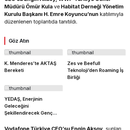
Müdürü Ömür Kula
ve
Habitat Derneği Yönetim
Kurulu Başkanı H. Emre Koyuncu’nun
katılımıyla
düzenlenen toplantıda tanıtıldı.
Göz Atın
K. Menderes’te AKTAŞ
Zes ve Beefull
Bereketi
Teknoloji’den Roaming İş
Birliği
YEDAŞ, Enerjinin
Geleceğini
Şekillendirecek Genç
Yetenekleri Arıyor
Vodafone Türkiye CEO’su Engin Aksoy,
şunları