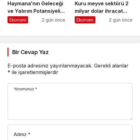
Haymana’nın Geleceği
Kuru meyve sektörü 2
ve Yatırım Potansiyeli
milyar dolar ihracat
Masaya Yatırıldı
hedefi için Ankara’dan
Ekonomi
2 gün önce
Ekonomi
2 gün önce
destek istedi
Bir Cevap Yaz
E-posta adresiniz yayınlanmayacak.
Gerekli alanlar
*
ile işaretlenmişlerdir
Yorumunuz
*
Adınız
*