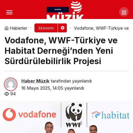
Türkiye’de Geri Dönüşüme
Örnek Uygulama: Geri Kazanım
Yorum Yap
Paylaş
Haberler
Vodafone, WWF-Türkiye ve Habi
Ekonomi
Vodafone, WWF-Türkiye ve
Suyuyla 129 Milyon Metreküp Tasarruf
Habitat Derneği’nden Yeni
Sürdürülebilirlik Projesi
Haber Müzik
tarafından yayınlandı
16 Mayıs 2025, 14:05
yayınlandı
94