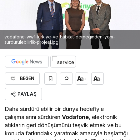
vodafone-wwf-turkiye-ve-habitat-derneginden-yeni-
surdurulebilirlik-projesi.jpg
+
-
BEĞEN
PAYLAŞ
Daha sürdürülebilir bir dünya hedefiyle
çalışmalarını sürdüren
Vodafone
, elektronik
atıkların geri dönüşümünü teşvik etmek ve bu
konuda farkındalık yaratmak amacıyla başlattığı