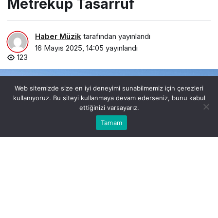
Metreküp Tasarruf
Haber Müzik
tarafından yayınlandı
16 Mayıs 2025, 14:05
yayınlandı
123
Web sitemizde size en iyi deneyimi sunabilmemiz için çerezleri
kullanıyoruz. Bu siteyi kullanmaya devam ederseniz, bunu kabul
ettiğinizi varsayarız.
0
Bu web sitesinde en iyi deneyimi yaşamanızı sağlamak
Tamam
Anasayfa
Akış
Hesabım
Bildirimler
Kabul
için çerezler kullanılmaktadır.
turkiyede-geri-donusume-ornek-uygulama-geri-kazanim-
suyuyla-129-milyon-metrekup-tasarruf.jpg