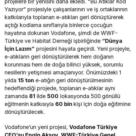
projelere bir yenisini daha ekledi. “Bu Atıklar Kod
Yazıyor” projesiyle çalışanlarının ve iş ortaklarının
katkılarıyla toplanan e-atıkları geri dönüştürerek
açtığı kodlama sınıflarıyla binlerce çocuğun
hayatına dokunan Vodafone, şimdi de WWF-
Türkiye ve Habitat Derneği işbirliğinde
“Dünya
İçin Lazım”
projesini hayata geçirdi. Yeni projeyle,
e-atıkların geri dönüştürülerek hem doğanın
korunması hem de doğa bilinci yüksek, sorumlu
nesillerin yetişmesi amaçlanıyor. Önümüzdeki 1
yılda
15 ton
e-atığın geri dönüştürülmesinin
hedeflendiği projede, toplanan e-atıklar aynı
zamanda
81
ilde
500
lokasyonda 500
gönüllü
eğitmenin katkısıyla
60 bin
kişi için doğa eğitimine
dönüştürülecek.
Vodafone’un yeni projesi,
Vodafone Türkiye
CEO’su Engin Aksoy,
WWF-Türkiye Genel