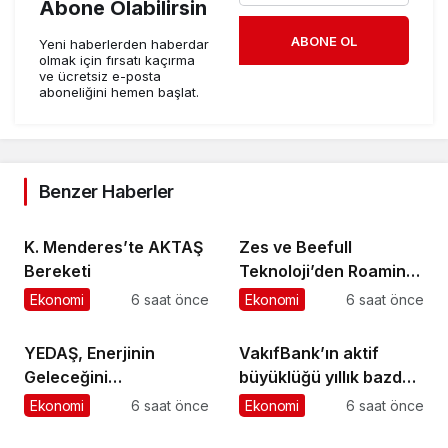
Abone Olabilirsin
ABONE OL
Yeni haberlerden haberdar
olmak için fırsatı kaçırma
ve ücretsiz e-posta
aboneliğini hemen başlat.
Benzer Haberler
K. Menderes’te AKTAŞ
Zes ve Beefull
Bereketi
Teknoloji’den Roaming
İş Birliği
Ekonomi
6 saat önce
Ekonomi
6 saat önce
YEDAŞ, Enerjinin
VakıfBank’ın aktif
Geleceğini
büyüklüğü yıllık bazda
Şekillendirecek Genç
yüzde 28 artışla 5,8
Ekonomi
6 saat önce
Ekonomi
6 saat önce
Yetenekleri Arıyor
trilyon TL’yi aştı