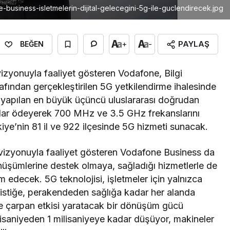
-business-isletmelerin-dijital-gelecegini-5g-ile-guclendirecek.jpg
PAYLAŞ
+
-
BEĞEN
 vizyonuyla faaliyet gösteren Vodafone, Bilgi
rafından gerçekleştirilen 5G yetkilendirme ihalesinde
ye yapılan en büyük üçüncü uluslararası doğrudan
olar ödeyerek 700 MHz ve 3.5 GHz frekanslarını
iye’nin 81 il ve 922 ilçesinde 5G hizmeti sunacak.
me vizyonuyla faaliyet gösteren Vodafone Business da
dönüşümlerine destek olmaya, sağladığı hizmetlerle de
m edecek. 5G teknolojisi, işletmeler için yalnızca
lojistiğe, perakendeden sağlığa kadar her alanda
kte çarpan etkisi yaratacak bir dönüşüm gücü
isaniyeden 1 milisaniyeye kadar düşüyor, makineler