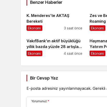
Benzer Haberler
K. Menderes’te AKTAŞ
Zes ve Be
Bereketi
Roaming İ
Ekonomi
3 saat önce
Ekonomi
VakıfBank’ın aktif büyüklüğü
Haymana’
yıllık bazda yüzde 28 artışla
Yatırım 
5,8 trilyon TL’yi aştı
Yatırıldı
Ekonomi
4 saat önce
Ekonomi
Bir Cevap Yaz
E-posta adresiniz yayınlanmayacak.
Gerekli
Yorumunuz
*