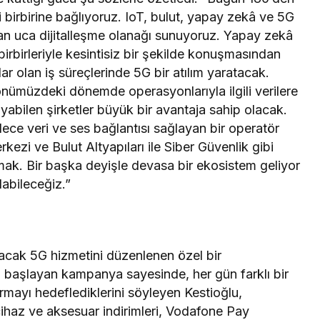
 birbirine bağlıyoruz. IoT, bulut, yapay zekâ ve 5G
çtan uca dijitalleşme olanağı sunuyoruz. Yapay zekâ
irbirleriyle kesintisiz bir şekilde konuşmasından
 olan iş süreçlerinde 5G bir atılım yaratacak.
nümüzdeki dönemde operasyonlarıyla ilgili verilere
ayabilen şirketler büyük bir avantaja sahip olacak.
ce veri ve ses bağlantısı sağlayan bir operatör
erkezi ve Bulut Altyapıları ile Siber Güvenlik gibi
 olmak. Bir başka deyişle devasa bir ekosistem geliyor
labileceğiz.”
lacak 5G hizmetini düzenlenen özel bir
başlayan kampanya sayesinde, her gün farklı bir
tırmayı hedeflediklerini söyleyen Kestioğlu,
haz ve aksesuar indirimleri, Vodafone Pay