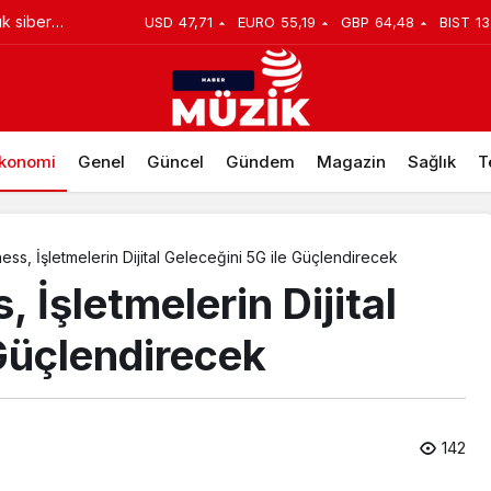
si Sung,
USD
47,71
EURO
55,19
GBP
64,48
BIST
13
i teslimata ‘Martı Kurye’ geliyor
 deneyimini
konomi
Genel
Güncel
Gündem
Magazin
Sağlık
T
ss, İşletmelerin Dijital Geleceğini 5G ile Güçlendirecek
 İşletmelerin Dijital
Güçlendirecek
142