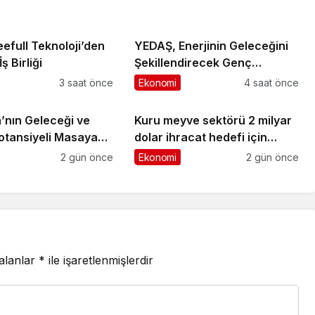
efull Teknoloji’den
YEDAŞ, Enerjinin Geleceğini
ş Birliği
Şekillendirecek Genç
Yetenekleri Arıyor
3 saat önce
Ekonomi
4 saat önce
nın Geleceği ve
Kuru meyve sektörü 2 milyar
Potansiyeli Masaya
dolar ihracat hedefi için
Ankara’dan destek istedi
2 gün önce
Ekonomi
2 gün önce
 alanlar
*
ile işaretlenmişlerdir