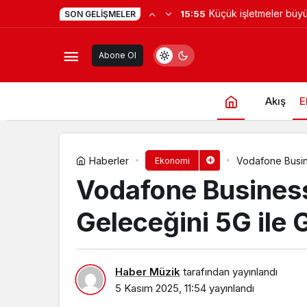
Samsung’un ilk AI aile
15:45
SON GELIŞMELER
Daha hızlı, daha ekonomik… Şehir iç
Samsung akıllı yaşam
Abone Ol
ekranlara taşıyor
Akış
E
Haberler
Vodafone Busine
Ekonomi
Vodafone Business,
Geleceğini 5G ile 
Haber Müzik
tarafından yayınlandı
5 Kasım 2025, 11:54
yayınlandı