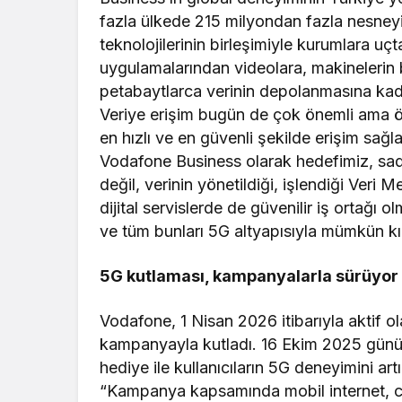
fazla ülkede 215 milyondan fazla nesneyi
teknolojilerinin birleşimiyle kurumlara u
uygulamalarından videolara, makinelerin b
petabaytlarca verinin depolanmasına kadar
Veriye erişim bugün de çok önemli ama ö
en hızlı ve en güvenli şekilde erişim sağl
Vodafone Business olarak hedefimiz, sade
değil, verinin yönetildiği, işlendiği Veri M
dijital servislerde de güvenilir iş ortağı
ve tüm bunları 5G altyapısıyla mümkün kı
5G kutlaması, kampanyalarla sürüyor
Vodafone, 1 Nisan 2026 itibarıyla aktif o
kampanyayla kutladı. 16 Ekim 2025 günü 
hediye ile kullanıcıların 5G deneyimini ar
“Kampanya kapsamında mobil internet, ci