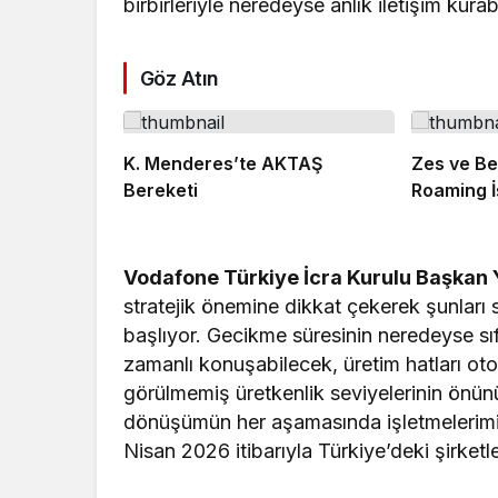
birbirleriyle neredeyse anlık iletişim kurab
Göz Atın
K. Menderes’te AKTAŞ
Zes ve Be
Bereketi
Roaming İş
Vodafone Türkiye İcra Kurulu Başkan 
stratejik önemine dikkat çekerek şunları sö
başlıyor. Gecikme süresinin neredeyse sıf
zamanlı konuşabilecek, üretim hatları o
görülmemiş üretkenlik seviyelerinin önü
dönüşümün her aşamasında işletmelerimiz
Nisan 2026 itibarıyla Türkiye’deki şirket