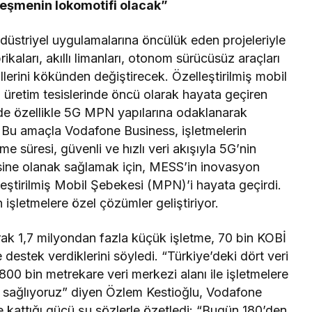
leşmenin lokomotifi olacak”
üstriyel uygulamalarına öncülük eden projeleriyle
abrikaları, akıllı limanları, otonom sürücüsüz araçları
llerini kökünden değiştirecek. Özelleştirilmiş mobil
 üretim tesislerinde öncü olarak hayata geçiren
 özellikle 5G MPN yapılarına odaklanarak
. Bu amaçla Vodafone Business, işletmelerin
e süresi, güvenli ve hızlı veri akışıyla 5G’nin
sine olanak sağlamak için, MESS’in inovasyon
eştirilmiş Mobil Şebekesi (MPN)’i hayata geçirdi.
 işletmelere özel çözümler geliştiriyor.
ak 1,7 milyondan fazla küçük işletme, 70 bin KOBİ
 destek verdiklerini söyledi. “Türkiye’deki dört veri
0 bin metrekare veri merkezi alanı ile işletmelere
ar sağlıyoruz” diyen Özlem Kestioğlu, Vodafone
e kattığı gücü şu sözlerle özetledi: “Bugün 180’den