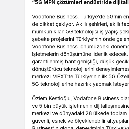
“5G MPN çözümleri endüstride dijital
Vodafone Business, Türkiye’de 5G’nin end
de dikkat çekiyor. Akıllı şehirleri, akıllı f
mümkün kılan 5G teknolojisi iş yapış şeki
şebeke projelerini Türkiye’nin önde gelen
Vodafone Business, önümüzdeki dönemde
işletmelerin dönüşümüne liderlik edecek
garantilenmiş bant genişliği, düşük gecikm
dönüştürücü teknolojilerini deneyimleme
merkezi MEXT’te Türkiye’nin ilk 5G Özell
5G teknolojilerine hazırlık yapmak isteyen
Özlem Kestioğlu, Vodafone Business olar
ve 5 bin büyük işletmenin dijitalleşmesine
merkezi ve dünyadaki 28 ülkede toplam 80
güvenli, esnek ve ölçeklenebilir altyapıl
Business’ın global deneyiminin Türkiye’y