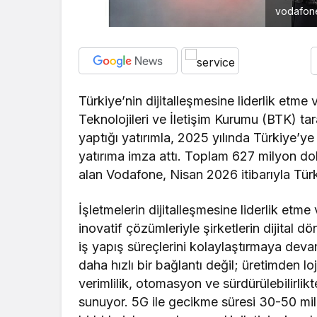
vodafone
Türkiye’nin dijitalleşmesine liderlik etme
Teknolojileri ve İletişim Kurumu (BTK) ta
yaptığı yatırımla, 2025 yılında Türkiye’
yatırıma imza attı. Toplam 627 milyon d
alan Vodafone, Nisan 2026 itibarıyla Türk
İşletmelerin dijitalleşmesine liderlik et
inovatif çözümleriyle şirketlerin dijital 
iş yapış süreçlerini kolaylaştırmaya deva
daha hızlı bir bağlantı değil; üretimden 
verimlilik, otomasyon ve sürdürülebilirli
sunuyor. 5G ile gecikme süresi 30-50 mil