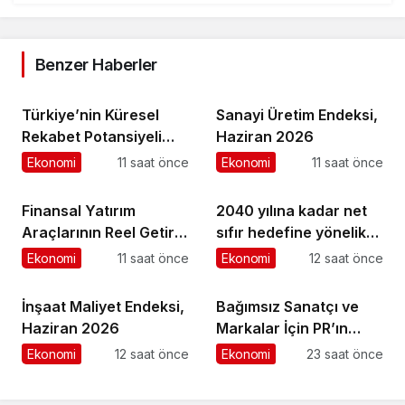
Benzer Haberler
Türkiye’nin Küresel
Sanayi Üretim Endeksi,
Rekabet Potansiyeli
Haziran 2026
Çok Büyük
Ekonomi
11 saat önce
Ekonomi
11 saat önce
Finansal Yatırım
2040 yılına kadar net
Araçlarının Reel Getiri
sıfır hedefine yönelik
Oranları, Temmuz
kararlılığını güçlendirdi
Ekonomi
11 saat önce
Ekonomi
12 saat önce
2026
İnşaat Maliyet Endeksi,
Bağımsız Sanatçı ve
Haziran 2026
Markalar İçin PR’ın
Kuralları Değişiyor
Ekonomi
12 saat önce
Ekonomi
23 saat önce