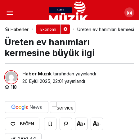
Küçükçekmece Belediyesi
İstihdam Fuarı’nın İkincisini Düzenledi
Yorum Yap
Paylaş
Haberler
Üreten ev hanımları kermesine
Ekonomi
Üreten ev hanımları
kermesine büyük ilgi
Haber Müzik
tarafından yayınlandı
20 Eylül 2025, 22:01
yayınlandı
118
+
-
BEĞEN