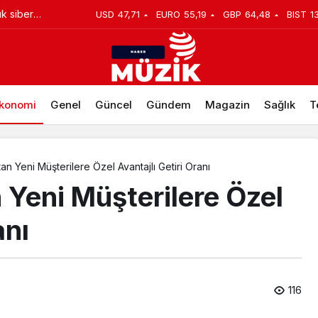
si Sung,
USD
47,71
EURO
55,19
GBP
64,48
BIST
1
28 kilometrelik yeni altyapı yatırımı
 deneyimini
konomi
Genel
Güncel
Gündem
Magazin
Sağlık
T
an Yeni Müşterilere Özel Avantajlı Getiri Oranı
 Yeni Müşterilere Özel
anı
116