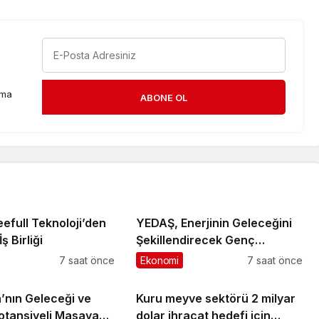
rma
ABONE OL
efull Teknoloji’den
YEDAŞ, Enerjinin Geleceğini
ş Birliği
Şekillendirecek Genç
Yetenekleri Arıyor
7 saat önce
Ekonomi
7 saat önce
nın Geleceği ve
Kuru meyve sektörü 2 milyar
Potansiyeli Masaya
dolar ihracat hedefi için