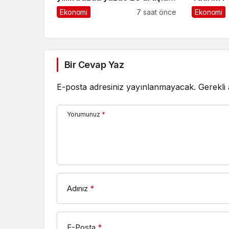
5,8 trilyon TL’yi aştı
Yatırıldı
Ekonomi
7 saat önce
Ekonomi
Bir Cevap Yaz
E-posta adresiniz yayınlanmayacak.
Gerekli
Yorumunuz
*
Adınız
*
E-Posta
*