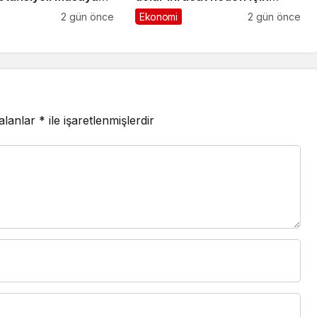
Ankara’dan destek istedi
2 gün önce
Ekonomi
2 gün önce
 alanlar
*
ile işaretlenmişlerdir