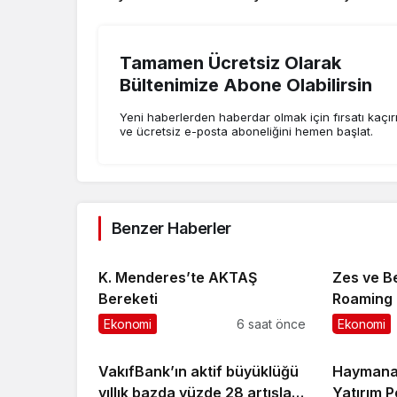
Tamamen Ücretsiz Olarak
Bültenimize Abone Olabilirsin
Yeni haberlerden haberdar olmak için fırsatı kaçı
ve ücretsiz e-posta aboneliğini hemen başlat.
Benzer Haberler
K. Menderes’te AKTAŞ
Zes ve Be
Bereketi
Roaming İ
Ekonomi
6 saat önce
Ekonomi
VakıfBank’ın aktif büyüklüğü
Haymana’
yıllık bazda yüzde 28 artışla
Yatırım 