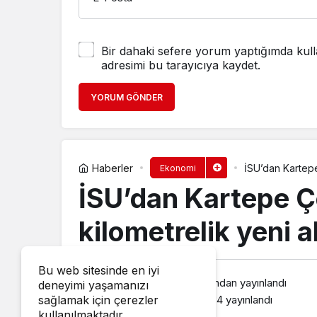
Bir dahaki sefere yorum yaptığımda kull
adresimi bu tarayıcıya kaydet.
YORUM GÖNDER
Haberler
İSU’dan Kartepe
Ekonomi
İSU’dan Kartepe Ç
kilometrelik yeni a
Bu web sitesinde en iyi
Haber Müzik
tarafından yayınlandı
deneyimi yaşamanızı
13 Haziran 2025, 11:34
yayınlandı
sağlamak için çerezler
kullanılmaktadır.