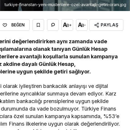
turkiye-finanstan-yeni-musterilere-ozel-avantajli-getiri-orani.jpg
PAYLAŞ
+
-
BEĞEN
mlerini değerlendirirken aynı zamanda vade
arşılamalarına olanak tanıyan Günlük Hesap
erilere avantajlı koşullarla sunulan kampanya
z akdine dayalı Günlük Hesap,
lerine uygun şekilde getiri sağlıyor.
olarak iyileştiren bankacılık anlayışı ve dijital
erilerine ayrıcalıklar sunmaya devam ediyor. Karz
atılım bankacılığı prensiplerine uygun
şekilde
si durumunda da vade bozulmuyor. Türkiye Finans
nıcılara özel sunulan kampanya kapsamında, %53’e
atılım Finans ilkelerine uygun olarak değerlendiriliyor.