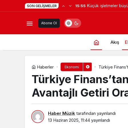
Samsung’un ilk AI aile
15:45
SON GELIŞMELER
İSU’dan Kartepe Çepni Mahallesi’ne 
Samsung akıllı yaşam
Abone Ol
ekranlara taşıyor
Akış
E
Haberler
Türkiye Finans’t
Ekonomi
Türkiye Finans’tan
Avantajlı Getiri Or
Haber Müzik
tarafından yayınlandı
13 Haziran 2025, 11:44
yayınlandı