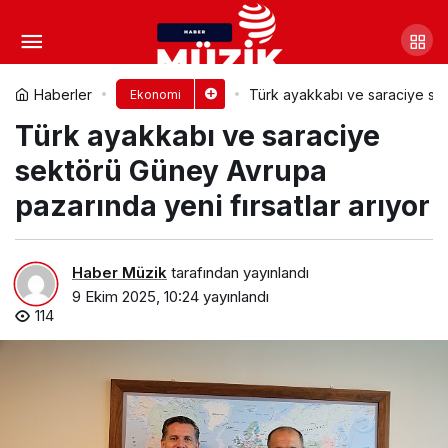
VakıfBank’tan KOBİ’lerin Yeşil
Dönüşümüne Destek
Yorum Yap
Paylaş
Haberler
Türk ayakkabı ve saraciye sek
Ekonomi
Türk ayakkabı ve saraciye
sektörü Güney Avrupa
pazarında yeni fırsatlar arıyor
Haber Müzik
tarafından yayınlandı
9 Ekim 2025, 10:24
yayınlandı
114