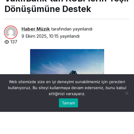
Dönüşümüne Destek
Haber Müzik
tarafından yayınlandı
9 Ekim 2025, 10:15
yayınlandı
137
Web sitemizde size en iyi deneyimi sunabilmemiz için çerezleri
kullanıyoruz. Bu siteyi kullanmaya devam ederseniz, bunu kabul
ettiğinizi varsayarız.
0
Bu web sitesinde en iyi deneyimi yaşamanızı sağlamak
Tamam
Anasayfa
Akış
Hesabım
Bildirimler
Kabul
için çerezler kullanılmaktadır.
vakifbanktan-kobilerin-yesil-donusumune-destek.jpg