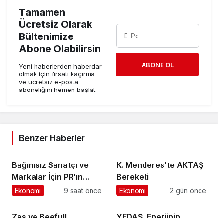
Tamamen
Ücretsiz Olarak
Bültenimize
Abone Olabilirsin
ABONE OL
Yeni haberlerden haberdar
olmak için fırsatı kaçırma
ve ücretsiz e-posta
aboneliğini hemen başlat.
Benzer Haberler
Bağımsız Sanatçı ve
K. Menderes’te AKTAŞ
Markalar İçin PR’ın
Bereketi
Kuralları Değişiyor
Ekonomi
9 saat önce
Ekonomi
2 gün önce
Zes ve Beefull
YEDAŞ, Enerjinin