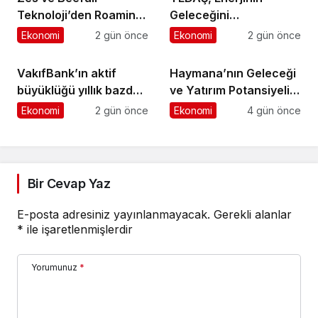
Teknoloji’den Roaming
Geleceğini
İş Birliği
Şekillendirecek Genç
Ekonomi
2 gün önce
Ekonomi
2 gün önce
Yetenekleri Arıyor
VakıfBank’ın aktif
Haymana’nın Geleceği
büyüklüğü yıllık bazda
ve Yatırım Potansiyeli
yüzde 28 artışla 5,8
Masaya Yatırıldı
Ekonomi
2 gün önce
Ekonomi
4 gün önce
trilyon TL’yi aştı
Bir Cevap Yaz
E-posta adresiniz yayınlanmayacak.
Gerekli alanlar
*
ile işaretlenmişlerdir
Yorumunuz
*