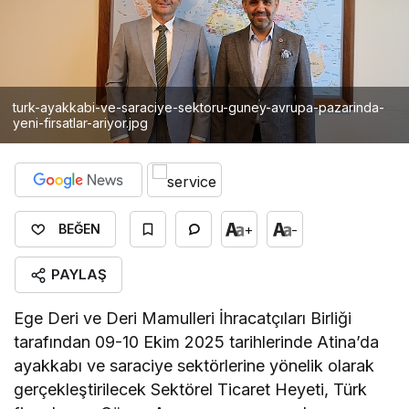
turk-ayakkabi-ve-saraciye-sektoru-guney-avrupa-pazarinda-
yeni-firsatlar-ariyor.jpg
+
-
BEĞEN
PAYLAŞ
Ege Deri ve Deri Mamulleri İhracatçıları Birliği
tarafından 09-10 Ekim 2025 tarihlerinde Atina’da
ayakkabı ve saraciye sektörlerine yönelik olarak
gerçekleştirilecek Sektörel Ticaret Heyeti, Türk