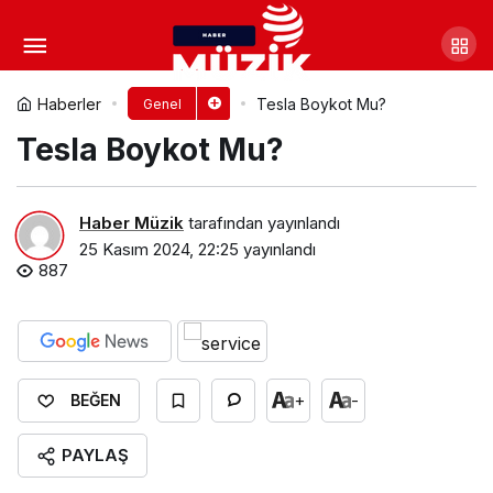
Ariel Boykot Mu?
Yorum Yap
Paylaş
Haberler
Tesla Boykot Mu?
Genel
Tesla Boykot Mu?
Haber Müzik
tarafından yayınlandı
25 Kasım 2024, 22:25
yayınlandı
887
+
-
BEĞEN
PAYLAŞ