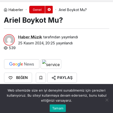
Haberler
Ariel Boykot Mu?
Genel
Ariel Boykot Mu?
Haber Müzik
tarafından yayınlandı
25 Kasım 2024, 20:25
yayınlandı
539
PAYLAŞ
BEĞEN
Web sitemizde size en iyi deneyimi sunabilmemiz için çerezleri
kullanıyoruz. Bu siteyi kullanmaya devam ederseniz, bunu kabul
ettiğinizi varsayarız.
0
Bu web sitesinde en iyi deneyimi yaşamanızı sağlamak
Tamam
Anasayfa
Akış
Hesabım
Bildirimler
Kabul
için çerezler kullanılmaktadır.