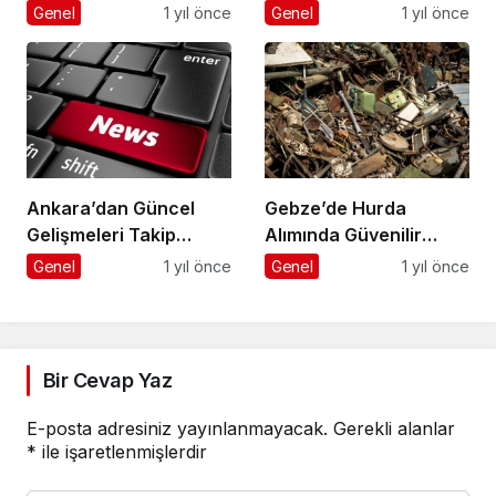
Kozmetik Adresi
Rehberi
Genel
1 yıl önce
Genel
1 yıl önce
Ankara’dan Güncel
Gebze’de Hurda
Gelişmeleri Takip
Alımında Güvenilir
Etmenin Yolu
Adres
Genel
1 yıl önce
Genel
1 yıl önce
Bir Cevap Yaz
E-posta adresiniz yayınlanmayacak.
Gerekli alanlar
*
ile işaretlenmişlerdir