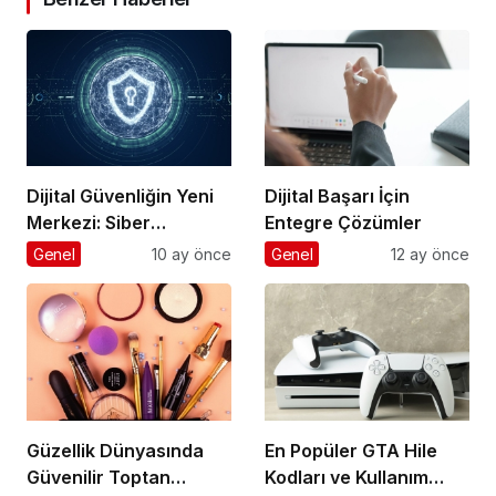
Dijital Güvenliğin Yeni
Dijital Başarı İçin
Merkezi: Siber
Entegre Çözümler
Güvenlikte Fark
Genel
10 ay önce
Genel
12 ay önce
Yaratan Platformlar
Güzellik Dünyasında
En Popüler GTA Hile
Güvenilir Toptan
Kodları ve Kullanım