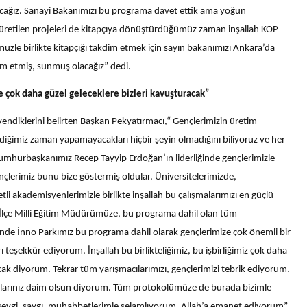
tacağız. Sanayi Bakanımızı bu programa davet ettik ama yoğun
üretilen projeleri de kitapçıya dönüştürdüğümüz zaman inşallah KOP
üzle birlikte kitapçığı takdim etmek için sayın bakanımızı Ankara’da
dim etmiş, sunmuş olacağız” dedi.
re çok daha güzel geleceklere bizleri kavuşturacak”
endiklerini belirten Başkan Pekyatırmacı,“ Gençlerimizin üretim
rdiğimiz zaman yapamayacakları hiçbir şeyin olmadığını biliyoruz ve her
 Cumhurbaşkanımız Recep Tayyip Erdoğan’ın liderliğinde gençlerimizle
nçlerimiz bunu bize göstermiş oldular. Üniversitelerimizde,
metli akademisyenlerimizle birlikte inşallah bu çalışmalarımızı en güçlü
 İlçe Milli Eğitim Müdürümüze, bu programa dahil olan tüm
tinde İnno Parkımız bu programa dahil olarak gençlerimize çok önemli bir
ı teşekkür ediyorum. İnşallah bu birlikteliğimiz, bu işbirliğimiz çok daha
cak diyorum. Tekrar tüm yarışmacılarımızı, gençlerimizi tebrik ediyorum.
ılarınız daim olsun diyorum. Tüm protokolümüze de burada bizimle
u sevgi, saygı, muhabbetlerimle selamlıyorum. Allah’a emanet ediyorum”