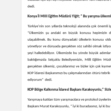
dedi.
Konya İl Milli Eğitim Müdürü Yiğit; “ Bu yarışma ülkemi
Türkiye’nin son yıllarda teknoloji alanında çok önemli i
“Ülkemizin şu andaki en büyük konusu hepimizin de 
ulaşabilmek. Bu konu dünyadaki ülkelerin konusu old
yönetiyor ve dünyada gerçekten söz sahibi olmak istiyo
şeyi halledebiliyor. Ülkemizde bu yönde büyük adımlar a
baktığımızda Selçuklu Belediyemizin, Milli Eğitim Müd
gerçekten ülkemiz, çocuklarımız ve bizler için çok kıyme
KOP İdaresi Başkanımızı bu çalışmalarından ötürü tebri
ediyorum” dedi.
KOP Bölge Kalkınma İdaresi Başkanı Karakoyunlu,“ Sizle
Yarışmaya katılan tüm yarışmacılara ve protokol üyeleri
Başkanı Murat Karakoyunlu, “ İyi ki buradasınız, iyi ki 