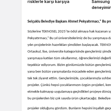
risklerle karşı karşıya
Samsung a
deneyimin
Selçuklu Belediye Başkanı Ahmet Pekyatırmacı,“
Bu pr
Sözlerine TEKNOSEL 2025’te ödül almaya hak kazanan yar
Pekyatırmacı,“ Bu yıl üniversitelerimiz de bu yarışmaya d
yılın projelerinin hazırlıkları şimdiden başlayacak. TEKN
Ortaokul, lise, üniversite kategorisinde gençlerimiz şimd
yarışmaya katılan tüm okullarımız, öğrencilerimizi değerli
teşekkür ediyorum. Bizim gönlümüzde bütün gençlerimiz
yana ben bütün yarışmalarda mücadele eden gençlerimizle
tek tek ziyaret ettim. Gençlerimizle, çocuklarımızla sohb
projeler. Çünkü hepsi çocuklarımızın özgün projeleri, kend
etmekle kalmayıp uygulamaya geçirdikleri projeye dönüştür
bu projelerden biz çok sayıda ürün çıkartacağız. Belediye
projeler olduğunu gördüm. Bunların hepsini inşallah geçe