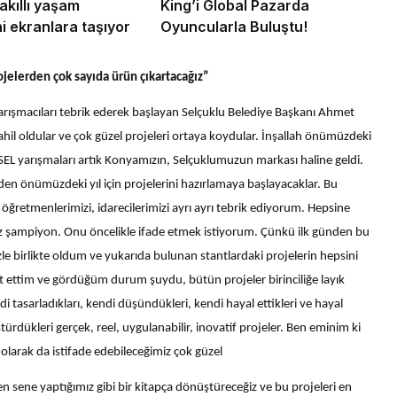
kıllı yaşam
King’i Global Pazarda
i ekranlara taşıyor
Oyuncularla Buluştu!
ojelerden çok sayıda ürün çıkartacağız”
ışmacıları tebrik ederek başlayan Selçuklu Belediye Başkanı Ahmet
ahil oldular ve çok güzel projeleri ortaya koydular. İnşallah önümüzdeki
OSEL yarışmaları artık Konyamızın, Selçuklumuzun markası haline geldi.
iden önümüzdeki yıl için projelerini hazırlamaya başlayacaklar. Bu
 öğretmenlerimizi, idarecilerimizi ayrı ayrı tebrik ediyorum. Hepsine
 şampiyon. Onu öncelikle ifade etmek istiyorum. Çünkü ilk günden bu
 birlikte oldum ve yukarıda bulunan stantlardaki projelerin hepsini
et ettim ve gördüğüm durum şuydu, bütün projeler birinciliğe layık
i tasarladıkları, kendi düşündükleri, kendi hayal ettikleri ve hayal
dükleri gerçek, reel, uygulanabilir, inovatif projeler. Ben eminim ki
 olarak da istifade edebileceğimiz çok güzel
n sene yaptığımız gibi bir kitapça dönüştüreceğiz ve bu projeleri en