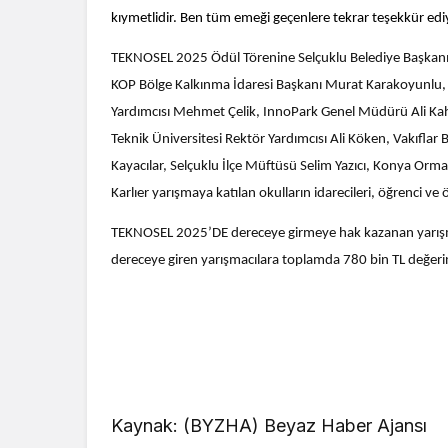
kıymetlidir. Ben tüm emeği geçenlere tekrar teşekkür ed
TEKNOSEL 2025 Ödül Törenine Selçuklu Belediye Başkanı 
KOP Bölge Kalkınma İdaresi Başkanı Murat Karakoyunlu, İ
Yardımcısı Mehmet Çelik, InnoPark Genel Müdürü Ali Kah
Teknik Üniversitesi Rektör Yardımcısı Ali Köken, Vakıflar
Kayacılar, Selçuklu İlçe Müftüsü Selim Yazıcı, Konya O
Karlıer yarışmaya katılan okulların idarecileri, öğrenci ve 
TEKNOSEL 2025’DE dereceye girmeye hak kazanan yarışmacı
dereceye giren yarışmacılara toplamda 780 bin TL değerin
Kaynak: (BYZHA) Beyaz Haber Ajansı