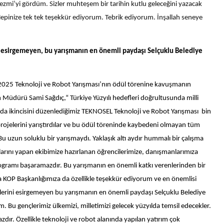
 Harezmi’yi gördüm. Sizler muhteşem bir tarihin kutlu geleceğini yazacak
. Hepinize tek tek teşekkür ediyorum. Tebrik ediyorum. İnşallah seneye
ni esirgemeyen, bu yarışmanın en önemli paydaşı Selçuklu Belediye
2025 Teknoloji ve Robot Yarışması’nın ödül törenine kavuşmanın
im Müdürü Sami Sağdıç,“ Türkiye Yüzyılı hedefleri doğrultusunda milli
lu’da ikincisini düzenlediğimiz TEKNOSEL Teknoloji ve Robot Yarışması bin
ojelerini yarıştırdılar ve bu ödül töreninde kaybedeni olmayan tüm
 Bu uzun soluklu bir yarışmaydı. Yaklaşık altı aydır hummalı bir çalışma
arını yapan ekibimize hazırlanan öğrencilerimize, danışmanlarımıza
programı başaramazdır. Bu yarışmanın en önemli katkı verenlerinden bir
a KOP Başkanlığımıza da özellikle teşekkür ediyorum ve en önemlisi
lerini esirgemeyen bu yarışmanın en önemli paydaşı Selçuklu Belediye
. Bu gençlerimiz ülkemizi, milletimizi gelecek yüzyılda temsil edecekler.
zdır. Özellikle teknoloji ve robot alanında yapılan yatırım çok