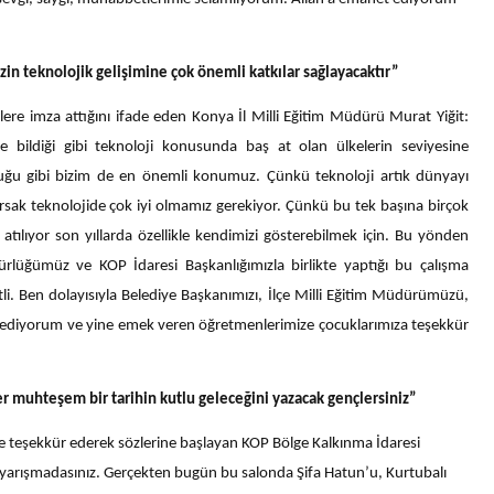
zin teknolojik gelişimine çok önemli katkılar sağlayacaktır”
şlere imza attığını ifade eden Konya İl Milli Eğitim Müdürü Murat Yiğit:
bildiği gibi teknoloji konusunda baş at olan ülkelerin seviyesine
uğu gibi bizim de en önemli konumuz. Çünkü teknoloji artık dünyayı
rsak teknolojide çok iyi olmamız gerekiyor. Çünkü bu tek başına birçok
tılıyor son yıllarda özellikle kendimizi gösterebilmek için. Bu yönden
ürlüğümüz ve KOP İdaresi Başkanlığımızla birlikte yaptığı bu çalışma
tli. Ben dolayısıyla Belediye Başkanımızı, İlçe Milli Eğitim Müdürümüzü,
k ediyorum ve yine emek veren öğretmenlerimize çocuklarımıza teşekkür
r muhteşem bir tarihin kutlu geleceğini yazacak gençlersiniz”
ne teşekkür ederek sözlerine başlayan KOP Bölge Kalkınma İdaresi
bu yarışmadasınız. Gerçekten bugün bu salonda Şifa Hatun’u, Kurtubalı