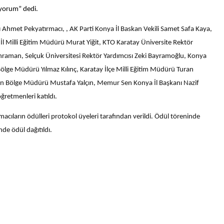
iyorum” dedi.
Ahmet Pekyatırmacı, , AK Parti Konya İl Baskan Vekili Samet Safa Kaya,
l Milli Eğitim Müdürü Murat Yiğit, KTO Karatay Üniversite Rektör
raman, Selçuk Üniversitesi Rektör Yardımcısı Zeki Bayramoğlu, Konya
 Bölge Müdürü Yılmaz Kılınç, Karatay İlçe Milli Eğitim Müdürü Turan
rman Bölge Müdürü Mustafa Yalçın, Memur Sen Konya İl Başkanı Nazif
öğretmenleri katıldı.
ların ödülleri protokol üyeleri tarafından verildi. Ödül töreninde
de ödül dağıtıldı.