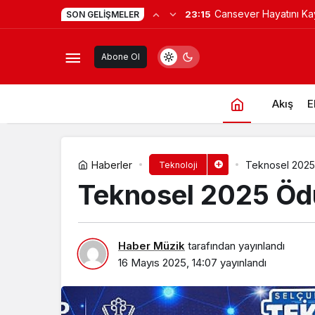
Hacamat herkese uygu
17:05
SON GELIŞMELER
Depark Firması Mage Games’ten Yen
değil!
Abone Ol
Akış
E
Haberler
Teknosel 2025 
Teknoloji
Teknosel 2025 Ödü
Haber Müzik
tarafından yayınlandı
16 Mayıs 2025, 14:07
yayınlandı