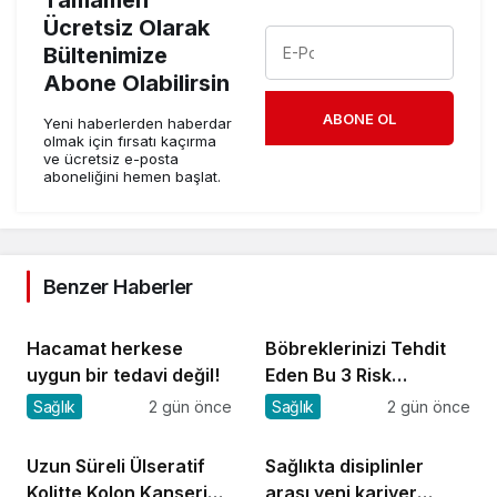
Ücretsiz Olarak
Bültenimize
Abone Olabilirsin
ABONE OL
Yeni haberlerden haberdar
olmak için fırsatı kaçırma
ve ücretsiz e-posta
aboneliğini hemen başlat.
Benzer Haberler
Hacamat herkese
Böbreklerinizi Tehdit
uygun bir tedavi değil!
Eden Bu 3 Risk
Faktörüne Dikkat!
Sağlık
2 gün önce
Sağlık
2 gün önce
Uzun Süreli Ülseratif
Sağlıkta disiplinler
Kolitte Kolon Kanseri
arası yeni kariyer