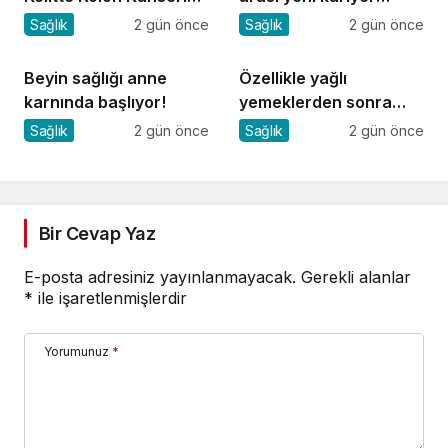
Riski Artıyor mu?
dönemi
Sağlık
2 gün önce
Sağlık
2 gün önce
Beyin sağlığı anne
Özellikle yağlı
karnında başlıyor!
yemeklerden sonra
başlıyorsa, gecikmeyin
Sağlık
2 gün önce
Sağlık
2 gün önce
Bir Cevap Yaz
E-posta adresiniz yayınlanmayacak.
Gerekli alanlar
*
ile işaretlenmişlerdir
Yorumunuz
*