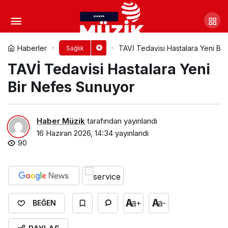
İklim krizi çölleşmeyi,
çölleşme ise halk sağlığını tehdit ediyor
Yorum Yap
Paylaş
Haberler
TAVİ Tedavisi Hastalara Yeni Bi
Sağlık
TAVİ Tedavisi Hastalara Yeni
Bir Nefes Sunuyor
Haber Müzik
tarafından yayınlandı
16 Haziran 2026, 14:34
yayınlandı
90
+
-
BEĞEN