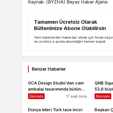
Kaynak: (BYZHA) Beyaz Haber Ajansı
Tamamen Ücretsiz Olarak
Bültenimize Abone Olabilirsin
Yeni haberlerden haberdar olmak için fırsatı kaçı
ve ücretsiz e-posta aboneliğini hemen başlat.
Benzer Haberler
GCA Design Studio’dan cam
QNB Sigor
ambalaj tasarımında bütüncül
53,6 büy
yaklaşım
TL prim ü
Ekonomi
17 saat önce
Ekonomi
Dünya lideri Türk taze inciri
Başkan Ç