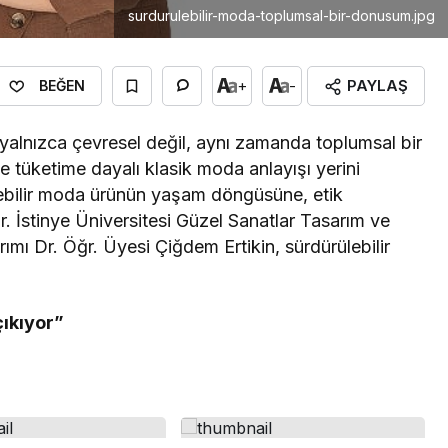
surdurulebilir-moda-toplumsal-bir-donusum.jpg
PAYLAŞ
+
-
BEĞEN
alnızca çevresel değil, aynı zamanda toplumsal bir
e tüketime dayalı klasik moda anlayışı yerini
lebilir moda ürünün yaşam döngüsüne, etik
r. İstinye Üniversitesi Güzel Sanatlar Tasarım ve
ımı Dr. Öğr. Üyesi Çiğdem Ertikin, sürdürülebilir
.
çıkıyor”