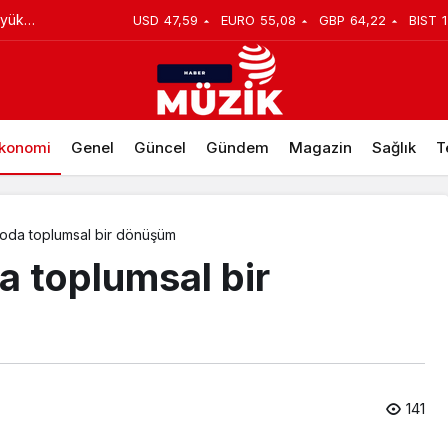
üyük
USD
47,59
EURO
55,08
GBP
64,22
BIST
1
k İçin Harekete Geçti
konomi
Genel
Güncel
Gündem
Magazin
Sağlık
T
moda toplumsal bir dönüşüm
a toplumsal bir
141