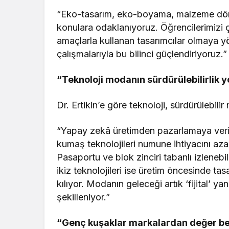
“Eko-tasarım, eko-boyama, malzeme döngüse
konulara odaklanıyoruz. Öğrencilerimizi ç
amaçlarla kullanan tasarımcılar olmaya yönl
çalışmalarıyla bu bilinci güçlendiriyoruz.”
“Teknoloji modanın sürdürülebilirlik 
Dr. Ertikin’e göre teknoloji, sürdürülebilir
“Yapay zekâ üretimden pazarlamaya veri te
kumaş teknolojileri numune ihtiyacını azal
Pasaportu ve blok zinciri tabanlı izlenebilir
ikiz teknolojileri ise üretim öncesinde ta
kılıyor. Modanın geleceği artık ‘fijital’ ya
şekilleniyor.”
“Genç kuşaklar markalardan değer be