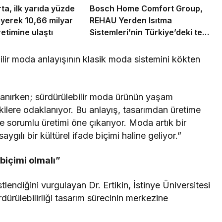
ta, ilk yarıda yüzde
Bosch Home Comfort Group,
yerek 10,66 milyar
REHAU Yerden Isıtma
etimine ulaştı
Sistemleri’nin Türkiye’deki tek
yetkili distribütörü oldu
ilir moda anlayışının klasik moda sistemini kökten
yanırken; sürdürülebilir moda ürünün yaşam
kilere odaklanıyor. Bu anlayış, tasarımdan üretime
 sorumlu üretimi öne çıkarıyor. Moda artık bir
gılı bir kültürel ifade biçimi haline geliyor.”
 biçimi olmalı”
tlendiğini vurgulayan Dr. Ertikin, İstinye Üniversitesi
ürülebilirliği tasarım sürecinin merkezine