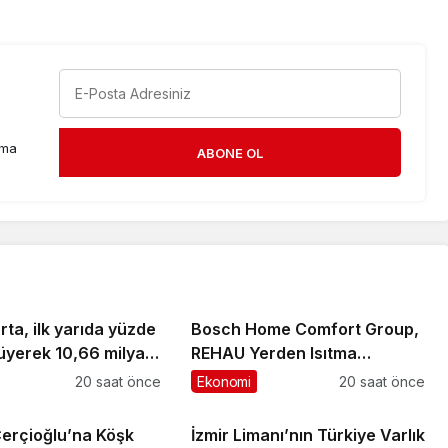
rma
ABONE OL
ta, ilk yarıda yüzde
Bosch Home Comfort Group,
üyerek 10,66 milyar
REHAU Yerden Isıtma
retimine ulaştı
Sistemleri’nin Türkiye’deki
20 saat önce
Ekonomi
20 saat önce
tek yetkili distribütörü oldu
erçioğlu’na Köşk
İzmir Limanı’nın Türkiye Varlık