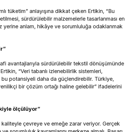
lı tüketim” anlayışına dikkat çeken Ertikin, “Bu
retilmesi, sürdürülebilir malzemelerle tasarlanması en
hız yerine anlam, hikâye ve sorumluluğa odaklanmak
ir”
afi avantajlarıyla sürdürülebilir tekstil dönüşümünde
ikin, “Veri tabanlı izlenebilirlik sistemleri,
bu potansiyeli daha da güçlendirebilir. Türkiye,
likçi bir çözüm ortağı haline gelebilir” ifadelerini
kiyle ölçülüyor”
k kaliteyle çevreye ve emeğe zarar veriyor. Gerçek
lite ve sorumluluk kavramlarını merkeze almalı. Başarı