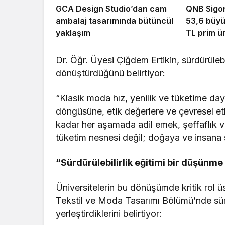
GCA Design Studio’dan cam
QNB Sigor
ambalaj tasarımında bütüncül
53,6 büyü
yaklaşım
TL prim ür
Dr. Öğr. Üyesi Çiğdem Ertikin, sürdürüleb
dönüştürdüğünü belirtiyor:
“Klasik moda hız, yenilik ve tüketime da
döngüsüne, etik değerlere ve çevresel et
kadar her aşamada adil emek, şeffaflık ve
tüketim nesnesi değil; doğaya ve insana say
“Sürdürülebilirlik eğitimi bir düşünme
Üniversitelerin bu dönüşümde kritik rol üs
Tekstil ve Moda Tasarımı Bölümü’nde sürd
yerleştirdiklerini belirtiyor: