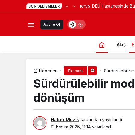
DEÜ Hastanesinde B
16:55
SON GELIŞMELER
Aile Şirketlerinde Yeni Nesil Liderli
Dönüşüm
Abone Ol
Akış
E
Haberler
Sürdürülebilir 
Ekonomi
Sürdürülebilir mod
dönüşüm
Haber Müzik
tarafından yayınlandı
12 Kasım 2025, 11:14
yayınlandı