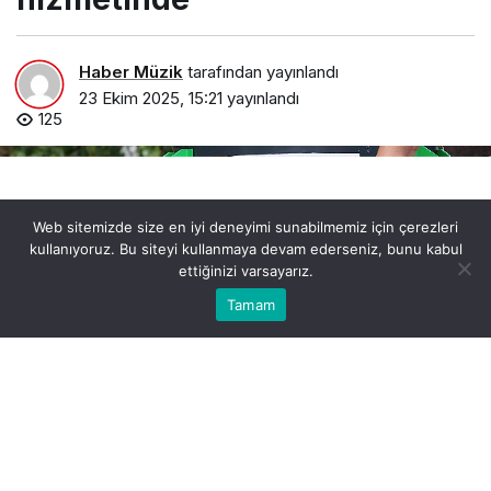
Haber Müzik
tarafından yayınlandı
23 Ekim 2025, 15:21
yayınlandı
125
Web sitemizde size en iyi deneyimi sunabilmemiz için çerezleri
kullanıyoruz. Bu siteyi kullanmaya devam ederseniz, bunu kabul
ettiğinizi varsayarız.
0
Bu web sitesinde en iyi deneyimi yaşamanızı sağlamak
Tamam
Anasayfa
Akış
Hesabım
Bildirimler
Kabul
için çerezler kullanılmaktadır.
buyuksehirin-ceviz-soyma-makineleri-ureticilerin-
hizmetinde.jpg