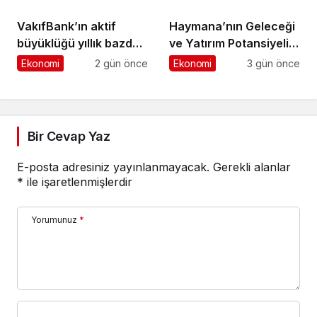
Yetenekleri Arıyor
VakıfBank’ın aktif
Haymana’nın Geleceği
büyüklüğü yıllık bazda
ve Yatırım Potansiyeli
yüzde 28 artışla 5,8
Masaya Yatırıldı
Ekonomi
2 gün önce
Ekonomi
3 gün önce
trilyon TL’yi aştı
Bir Cevap Yaz
E-posta adresiniz yayınlanmayacak.
Gerekli alanlar
*
ile işaretlenmişlerdir
Yorumunuz
*