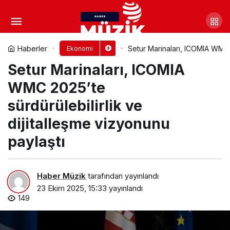
Büyükşehir’in ceviz soyma
makineleri üreticilerin hizmetinde
Yorum Yap
Paylaş
Haberler
Setur Marinaları, ICOMIA WMC 2
Ekonomi
Setur Marinaları, ICOMIA
WMC 2025’te
sürdürülebilirlik ve
dijitalleşme vizyonunu
paylaştı
Haber Müzik
tarafından yayınlandı
23 Ekim 2025, 15:33
yayınlandı
149