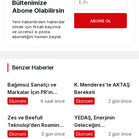
Bültenimize
Abone Olabilirsin
ABONE OL
Yeni haberlerden haberdar
olmak için fırsatı kaçırma
ve ücretsiz e-posta
aboneliğini hemen başlat.
Benzer Haberler
Bağımsız Sanatçı ve
K. Menderes’te AKTAŞ
Markalar İçin PR’ın
Bereketi
Kuralları Değişiyor
Ekonomi
6 saat önce
Ekonomi
2 gün önce
Zes ve Beefull
YEDAŞ, Enerjinin
Teknoloji’den Roaming
Geleceğini
İş Birliği
Şekillendirecek Genç
Ekonomi
2 gün önce
Ekonomi
2 gün önce