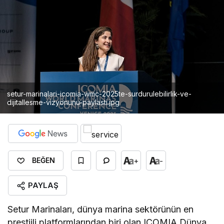
setur-marinalari-icomia-wmc-2025te-surdurulebilirlik-ve-
dijitallesme-vizyonunu-paylasti.jpg
+
-
BEĞEN
PAYLAŞ
Setur Marinaları, dünya marina sektörünün en
prestijli platformlarından biri olan ICOMIA Dünya