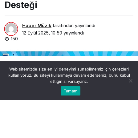
Desteği
Haber Müzik
tarafından yayınlandı
12 Eylül 2025, 10:59
yayınlandı
150
Web sitemizde size en iyi deneyimi sunabilmemiz için çerezleri
kullanıyoruz. Bu siteyi kullanmaya devam ederseniz, bunu kabul
ettiğinizi varsayarız.
0
Bu web sitesinde en iyi deneyimi yaşamanızı sağlamak
Tamam
Anasayfa
Akış
Hesabım
Bildirimler
Kabul
için çerezler kullanılmaktadır.
alzheimer-ve-demans-hastalarina-takip-cihazi-destegi.jpg