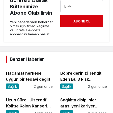
Ücretsiz Olarak
Bültenimize
Abone Olabilirsin
ABONE OL
Yeni haberlerden haberdar
olmak için fırsatı kaçırma
ve ücretsiz e-posta
aboneliğini hemen başlat.
Benzer Haberler
Hacamat herkese
Böbreklerinizi Tehdit
uygun bir tedavi değil!
Eden Bu 3 Risk
Faktörüne Dikkat!
Sağlık
2 gün önce
Sağlık
2 gün önce
Uzun Süreli Ülseratif
Sağlıkta disiplinler
Kolitte Kolon Kanseri
arası yeni kariyer
Riski Artıyor mu?
dönemi