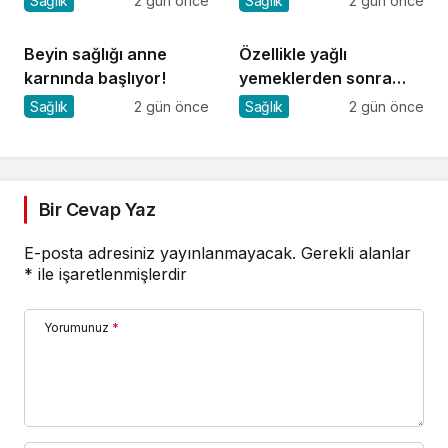
Sağlık
2 gün önce
Sağlık
2 gün önce
Beyin sağlığı anne
Özellikle yağlı
karnında başlıyor!
yemeklerden sonra
başlıyorsa, gecikmeyin
Sağlık
2 gün önce
Sağlık
2 gün önce
Bir Cevap Yaz
E-posta adresiniz yayınlanmayacak.
Gerekli alanlar
*
ile işaretlenmişlerdir
Yorumunuz
*