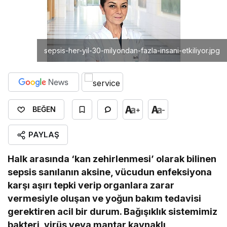
sepsis-her-yil-30-milyondan-fazla-insani-etkiliyor.jpg
+
-
BEĞEN
PAYLAŞ
Halk arasında ‘kan zehirlenmesi’ olarak bilinen
sepsis sanılanın aksine, vücudun enfeksiyona
karşı aşırı tepki verip organlara zarar
vermesiyle oluşan ve yoğun bakım tedavisi
gerektiren acil bir durum. Bağışıklık sistemimiz
bakteri, virüs veya mantar kaynaklı