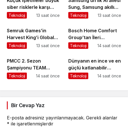
Küçük işletmeler büyük
Samsung’un ilk AI ailesi
siber risklerle karşı
Sung, Samsung akıllı
karşıya
yaşam deneyimini
Teknoloji
13 saat önce
Teknoloji
13 saat önce
ekranlara taşıyor
Semruk Games’in
Bosch Home Comfort
Harvest King’i Global
Group’tan İleri
Pazarda Oyuncularla
Teknoloji Hava
Teknoloji
13 saat önce
Teknoloji
14 saat önce
Buluştu!
Temizleme Cihazları
PMCC 2. Sezon
Dünyanın en ince ve en
Şampiyonu TEAM
güçlü katlanabilir
GOAT Oldu
amiral gemisi HONOR
Teknoloji
14 saat önce
Teknoloji
14 saat önce
Magic V6 Türkiye’de
Bir Cevap Yaz
E-posta adresiniz yayınlanmayacak.
Gerekli alanlar
*
ile işaretlenmişlerdir