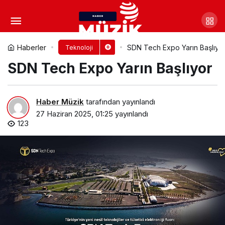
Kaspersky, ChatGPT kılığına
giren siber saldırıların 2025’in
Yorum Yap
Paylaş
Haberler
SDN Tech Expo Yarın Başlıyo
Teknoloji
SDN Tech Expo Yarın Başlıyor
başlarında %115 arttığı konusunda
uyardı
Haber Müzik
tarafından yayınlandı
27 Haziran 2025, 01:25
yayınlandı
123