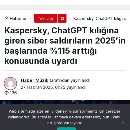
Haberler
Kaspersky, ChatGPT kılığına gi
Teknoloji
Kaspersky, ChatGPT kılığına
giren siber saldırıların 2025’in
başlarında %115 arttığı
konusunda uyardı
Haber Müzik
tarafından yayınlandı
27 Haziran 2025, 01:25
yayınlandı
136
Web sitemizde size en iyi deneyimi sunabilmemiz için çerezleri
kullanıyoruz. Bu siteyi kullanmaya devam ederseniz, bunu kabul
ettiğinizi varsayarız.
0
Bu web sitesinde en iyi deneyimi yaşamanızı sağlamak