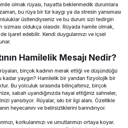
 Hamile olmak rüyası, hayatta beklenmedik durumlara
 zaman, bu rüya bir tür kaygı ya da stresin yansıması
umluluklar üstlendiyseniz ve bu durum sizi tedirgin
nın sızması oldukça olasıdır. Rüyada hamile olmak,
de işaret edebilir. Kendi duygularınızı ve içsel
unar.
ının Hamilelik Mesajı Nedir?
üyaları, birçok kadının merak ettiği ve düşündüğü
u kadar yaygın? Hamilelik bir yandan fizyolojik bir
ur. Bu yolculuk sırasında bilinçaltımız, birçok
senize, sabah uyandığınızda hayal ettiğiniz sahneler,
izi yansıtıyor. Rüyalar, sıkı bir ilgi alanı. Özellikle
ın heyecanını ve belirsizliklerini barındırıyor.
rımızı, korkularımızı ve umutlarımızı ortaya koyar.