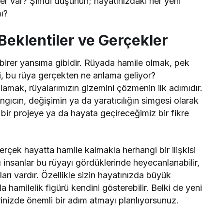
ler var? Şimdi düşünün; hayatınızdaki her yeni
ı?
eklentiler ve Gerçekler
n birer yansıma gibidir. Rüyada hamile olmak, pek
Peki, bu rüya gerçekten ne anlama geliyor?
nlamak, rüyalarımızın gizemini çözmenin ilk adımıdır.
angıcın, değişimin ya da yaratıcılığın simgesi olarak
bir projeye ya da hayata geçireceğimiz bir fikre
erçek hayatta hamile kalmakla herhangi bir ilişkisi
ı insanlar bu rüyayı gördüklerinde heyecanlanabilir,
arı vardır. Özellikle sizin hayatınızda büyük
 hamilelik figürü kendini gösterebilir. Belki de yeni
yerinizde önemli bir adım atmayı planlıyorsunuz.