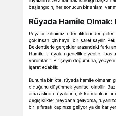
rüyaların size anlatmak istediği başka ne
başlangıcın, her sonucun bir anlamı var m
Rüyada Hamile Olmak: B
Rüyalar, zihnimizin derinliklerinden gele
çok insan için hayırlı bir işaret sayılır. 
Beklentilerle gerçekler arasındaki farkı a
Hamilelik rüyaları genellikle yeni bir başl
yorumlanır. Bir şeyin doğumuna, yepyeni 
işaret edebilir.
Bununla birlikte, rüyada hamile olmanın g
olduğunu düşünmek yanıltıcı olabilir. Baz
ama aslında rüyaların çok katmanlı anlaml
değişiklikler meydana geliyorsa, rüyanızda
bir iş fırsatı kapınıza geliyor ya da kari