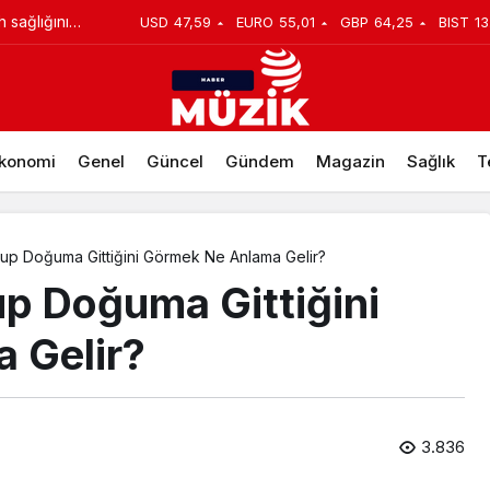
h sağlığını
USD
47,59
EURO
55,01
GBP
64,25
BIST
13
ini Görmek Ne Anlama Gelir?
konomi
Genel
Güncel
Gündem
Magazin
Sağlık
T
up Doğuma Gittiğini Görmek Ne Anlama Gelir?
p Doğuma Gittiğini
 Gelir?
3.836