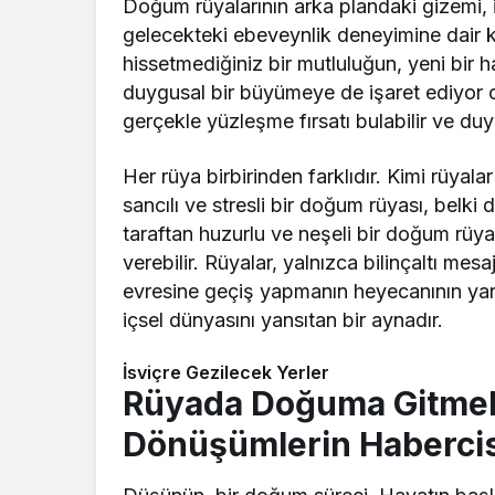
Doğum rüyalarının arka plandaki gizemi, i
gelecekteki ebeveynlik deneyimine dair k
hissetmediğiniz bir mutluluğun, yeni bir h
duygusal bir büyümeye de işaret ediyor ola
gerçekle yüzleşme fırsatı bulabilir ve duyg
Her rüya birbirinden farklıdır. Kimi rüyalar
sancılı ve stresli bir doğum rüyası, belki d
taraftan huzurlu ve neşeli bir doğum rüyas
verebilir. Rüyalar, yalnızca bilinçaltı mes
evresine geçiş yapmanın heyecanının yans
içsel dünyasını yansıtan bir aynadır.
İsviçre Gezilecek Yerler
Rüyada Doğuma Gitmek:
Dönüşümlerin Habercis