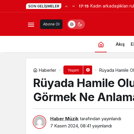
Kadın arkadaşlıkları ru
17:15
SON GELIŞMELER
Rüyada Hamile Olup Doğuma Gittiğ
güçlendiriyor!
Abone Ol
Akış
E
Haberler
Rüyada Hamile Ol
Yaşam
Rüyada Hamile Olu
Görmek Ne Anlama
Haber Müzik
tarafından yayınlandı
7 Kasım 2024, 08:41
yayınlandı