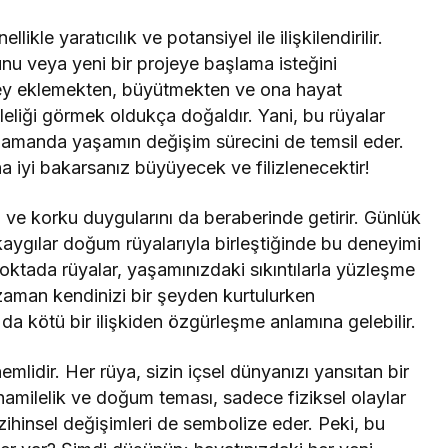
ellikle yaratıcılık ve potansiyel ile ilişkilendirilir.
nu veya yeni bir projeye başlama isteğini
r şey eklemekten, büyütmekten ve ona hayat
liği görmek oldukça doğaldır. Yani, bu rüyalar
 zamanda yaşamın değişim sürecini de temsil eder.
na iyi bakarsanız büyüyecek ve filizlenecektir!
ve korku duygularını da beraberinde getirir. Günlük
e kaygılar doğum rüyalarıyla birleştiğinde bu deneyimi
noktada rüyalar, yaşamınızdaki sıkıntılarla yüzleşme
 zaman kendinizi bir şeyden kurtulurken
ya da kötü bir ilişkiden özgürleşme anlamına gelebilir.
mlidir. Her rüya, sizin içsel dünyanızı yansıtan bir
hamilelik ve doğum teması, sadece fiziksel olaylar
ihinsel değişimleri de sembolize eder. Peki, bu