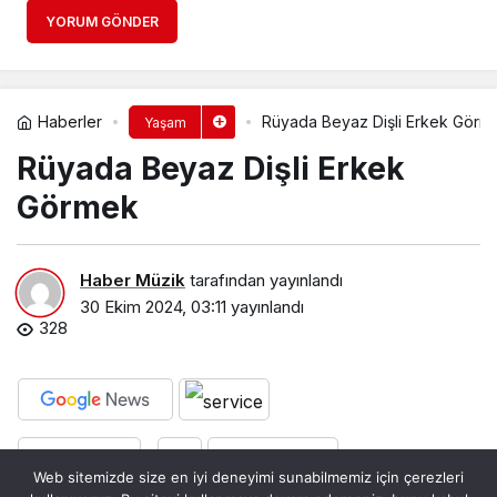
YORUM GÖNDER
Haberler
Rüyada Beyaz Dişli Erkek Görme
Yaşam
Rüyada Beyaz Dişli Erkek
Görmek​
Haber Müzik
tarafından yayınlandı
30 Ekim 2024, 03:11
yayınlandı
328
PAYLAŞ
BEĞEN
Web sitemizde size en iyi deneyimi sunabilmemiz için çerezleri