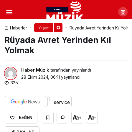
Rüyada Avret Yerinde Uzun Kıl
Görmek​
Yorum Yap
Paylaş
Haberler
Rüyada Avret Yerinden Kıl Yolma
Yaşam
Rüyada Avret Yerinden Kıl
Yolmak​
Haber Müzik
tarafından yayınlandı
28 Ekim 2024, 06:11
yayınlandı
325
+
-
BEĞEN