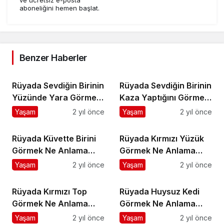
aboneliğini hemen başlat.
Benzer Haberler
Rüyada Sevdiğin Birinin
Rüyada Sevdiğin Birinin
Yüzünde Yara Görmek
Kaza Yaptığını Görmek
Ne Anlama Gelir?
Ne Anlama Gelir?
Yaşam
2 yıl önce
Yaşam
2 yıl önce
Rüyada Küvette Birini
Rüyada Kırmızı Yüzük
Görmek Ne Anlama
Görmek Ne Anlama
Gelir?
Gelir?
Yaşam
2 yıl önce
Yaşam
2 yıl önce
Rüyada Kırmızı Top
Rüyada Huysuz Kedi
Görmek Ne Anlama
Görmek Ne Anlama
Gelir?
Gelir?
Yaşam
2 yıl önce
Yaşam
2 yıl önce