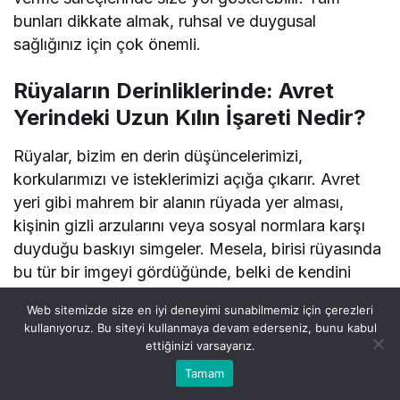
bunları dikkate almak, ruhsal ve duygusal
sağlığınız için çok önemli.
Rüyaların Derinliklerinde: Avret
Yerindeki Uzun Kılın İşareti Nedir?
Rüyalar, bizim en derin düşüncelerimizi,
korkularımızı ve isteklerimizi açığa çıkarır. Avret
yeri gibi mahrem bir alanın rüyada yer alması,
kişinin gizli arzularını veya sosyal normlara karşı
duyduğu baskıyı simgeler. Mesela, birisi rüyasında
bu tür bir imgeyi gördüğünde, belki de kendini
toplumdan izole edilmiş hissetmektedir. Bazen de
Web sitemizde size en iyi deneyimi sunabilmemiz için çerezleri
bu durum, kişinin cinsellik ile ilgili karmaşık
kullanıyoruz. Bu siteyi kullanmaya devam ederseniz, bunu kabul
duygularını yansıtıyor olabilir. Hayal dünyamızda
ettiğinizi varsayarız.
0
cinsellik ve mahremiyet sıkça karşıtlık oluşturan
Bu web sitesinde en iyi deneyimi yaşamanızı sağlamak
Tamam
Anasayfa
Akış
Hesabım
Bildirimler
Kabul
için çerezler kullanılmaktadır.
terimlerdir.