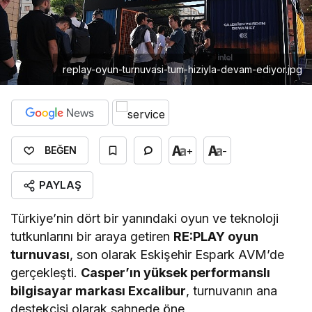
replay-oyun-turnuvasi-tum-hiziyla-devam-ediyor.jpg
+
-
BEĞEN
PAYLAŞ
Türkiye’nin dört bir yanındaki oyun ve teknoloji
tutkunlarını bir araya getiren
RE:PLAY oyun
turnuvası
, son olarak Eskişehir Espark AVM’de
gerçekleşti.
Casper’ın yüksek performanslı
bilgisayar markası Excalibur
, turnuvanın ana
destekçisi olarak sahnede öne