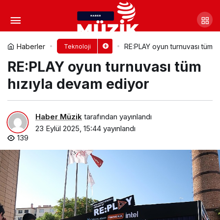
TEKNOFEST 2025’te Kocaeli
rüzgârı esti
Yorum Yap
Paylaş
Haberler
RE:PLAY oyun turnuvası tüm h
Teknoloji
RE:PLAY oyun turnuvası tüm
hızıyla devam ediyor
Haber Müzik
tarafından yayınlandı
23 Eylül 2025, 15:44
yayınlandı
139