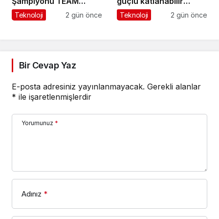
Şampiyonu TEAM
güçlü katlanabilir
GOAT Oldu
amiral gemisi HONOR
Teknoloji
2 gün önce
Teknoloji
2 gün önce
Magic V6 Türkiye’de
Bir Cevap Yaz
E-posta adresiniz yayınlanmayacak.
Gerekli alanlar
*
ile işaretlenmişlerdir
Yorumunuz
*
Adınız
*