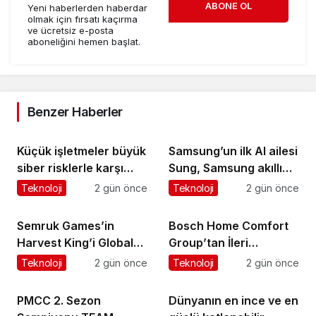
ABONE OL
Yeni haberlerden haberdar
olmak için fırsatı kaçırma
ve ücretsiz e-posta
aboneliğini hemen başlat.
Benzer Haberler
Küçük işletmeler büyük
Samsung’un ilk AI ailesi
siber risklerle karşı
Sung, Samsung akıllı
karşıya
yaşam deneyimini
Teknoloji
2 gün önce
Teknoloji
2 gün önce
ekranlara taşıyor
Semruk Games’in
Bosch Home Comfort
Harvest King’i Global
Group’tan İleri
Pazarda Oyuncularla
Teknoloji Hava
Teknoloji
2 gün önce
Teknoloji
2 gün önce
Buluştu!
Temizleme Cihazları
PMCC 2. Sezon
Dünyanın en ince ve en