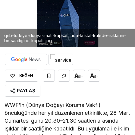
qnb-turkiye-dunya-saati-kapsaminda-kristal-kulede-isiklarini-
bir-saatligine-kapatti.jpg
+
-
BEĞEN
PAYLAŞ
WWF’in (Dünya Doğayı Koruma Vakfı)
öncülüğünde her yıl düzenlenen etkinlikte, 28 Mart
Cumartesi günü 20.30–21.30 saatleri arasında
ışıklar bir saatliğine kapatıldı. Bu uygulama ile iklim