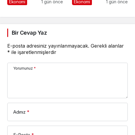
Sanatkârlar
Tamamlandı
Ekonomi
1 gün önce
Ekonomi
1 gün önce
Odası’ndan Ziyaret
Bir Cevap Yaz
E-posta adresiniz yayınlanmayacak.
Gerekli alanlar
*
ile işaretlenmişlerdir
Yorumunuz
*
Adınız
*
E-Posta
*