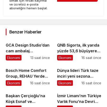
olmak için fırsatı kaçırma
ve ücretsiz e-posta
aboneliğini hemen başlat.
Benzer Haberler
GCA Design Studio’dan
QNB Sigorta, ilk yarıda
cam ambalaj
yüzde 53,6 büyüyerek
tasarımında bütüncül
10,66 milyar TL prim
Ekonomi
13 saat önce
Ekonomi
16 saat önce
yaklaşım
üretimine ulaştı
Bosch Home Comfort
Dünya lideri Türk taze
Group, REHAU Yerden
inciri yeni sezona
Isıtma Sistemleri’nin
başladı
Ekonomi
16 saat önce
Ekonomi
16 saat önce
Türkiye’deki tek yetkili
distribütörü oldu
Başkan Çerçioğlu’na
İzmir Limanı’nın Türkiye
Köşk Esnaf ve
Varlık Fonu’na Devri