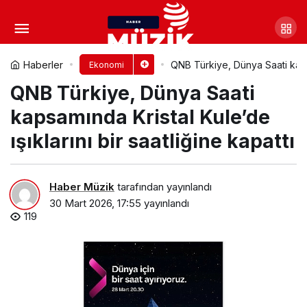
Vodafone, 1 Nisan’da 81 İl ve
922 İlçede 5G Sinyalini Aynı Anda
Yorum Yap
Paylaş
Haberler
QNB Türkiye, Dünya Saati kapsam
Ekonomi
QNB Türkiye, Dünya Saati
Verecek
kapsamında Kristal Kule’de
ışıklarını bir saatliğine kapattı
Haber Müzik
tarafından yayınlandı
30 Mart 2026, 17:55
yayınlandı
119