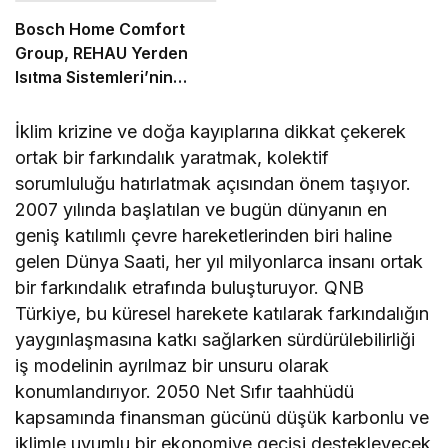
Bosch Home Comfort
Group, REHAU Yerden
Isıtma Sistemleri’nin
Türkiye’deki tek yetkili
distribütörü oldu
İklim krizine ve doğa kayıplarına dikkat çekerek
ortak bir farkındalık yaratmak, kolektif
sorumluluğu hatırlatmak açısından önem taşıyor.
2007 yılında başlatılan ve bugün dünyanın en
geniş katılımlı çevre hareketlerinden biri haline
gelen Dünya Saati, her yıl milyonlarca insanı ortak
bir farkındalık etrafında buluşturuyor. QNB
Türkiye, bu küresel harekete katılarak farkındalığın
yaygınlaşmasına katkı sağlarken sürdürülebilirliği
iş modelinin ayrılmaz bir unsuru olarak
konumlandırıyor. 2050 Net Sıfır taahhüdü
kapsamında finansman gücünü düşük karbonlu ve
iklimle uyumlu bir ekonomiye geçişi destekleyecek