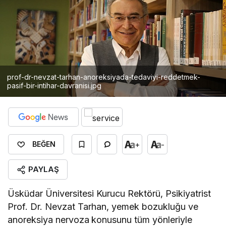
prof-dr-nevzat-tarhan-anoreksiyada-tedaviyi-reddetmek-
pasif-bir-intihar-davranisi.jpg
+
-
BEĞEN
PAYLAŞ
Üsküdar Üniversitesi Kurucu Rektörü, Psikiyatrist
Prof. Dr. Nevzat Tarhan, yemek bozukluğu ve
anoreksiya nervoza
konusunu tüm yönleriyle