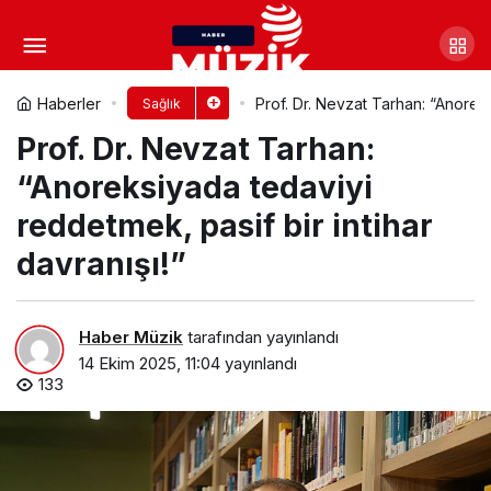
Uzmanlardan Sonbahar İçin 7
Saç Bakım Kuralı: Yaz yıpranmasını
Yorum Yap
Paylaş
Haberler
Prof. Dr. Nevzat Tarhan: “Anoreks
Sağlık
Prof. Dr. Nevzat Tarhan:
onarın, kış kuruluğuna hazırlanın
“Anoreksiyada tedaviyi
reddetmek, pasif bir intihar
davranışı!”
Haber Müzik
tarafından yayınlandı
14 Ekim 2025, 11:04
yayınlandı
133