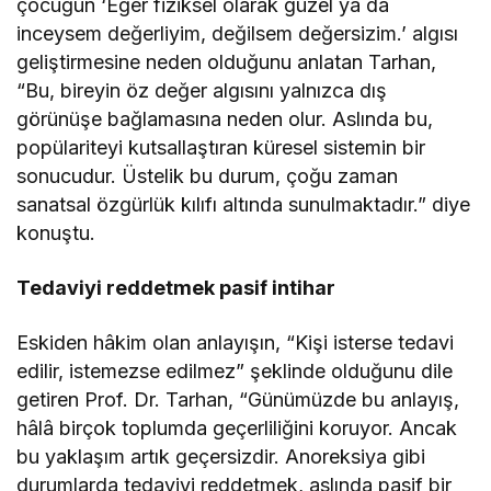
çocuğun ‘Eğer fiziksel olarak güzel ya da
inceysem değerliyim, değilsem değersizim.’ algısı
geliştirmesine neden olduğunu anlatan Tarhan,
“Bu, bireyin öz değer algısını yalnızca dış
görünüşe bağlamasına neden olur. Aslında bu,
popülariteyi kutsallaştıran küresel sistemin bir
sonucudur. Üstelik bu durum, çoğu zaman
sanatsal özgürlük kılıfı altında sunulmaktadır.” diye
konuştu.
Tedaviyi reddetmek pasif intihar
Eskiden hâkim olan anlayışın, “Kişi isterse tedavi
edilir, istemezse edilmez” şeklinde olduğunu dile
getiren Prof. Dr. Tarhan, “Günümüzde bu anlayış,
hâlâ birçok toplumda geçerliliğini koruyor. Ancak
bu yaklaşım artık geçersizdir. Anoreksiya gibi
durumlarda tedaviyi reddetmek, aslında pasif bir