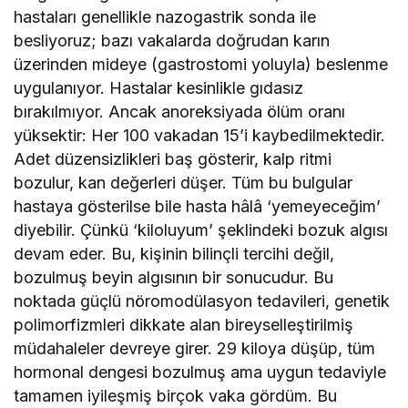
hastaları genellikle nazogastrik sonda ile
besliyoruz; bazı vakalarda doğrudan karın
üzerinden mideye (gastrostomi yoluyla) beslenme
uygulanıyor. Hastalar kesinlikle gıdasız
bırakılmıyor. Ancak anoreksiyada ölüm oranı
yüksektir: Her 100 vakadan 15’i kaybedilmektedir.
Adet düzensizlikleri baş gösterir, kalp ritmi
bozulur, kan değerleri düşer. Tüm bu bulgular
hastaya gösterilse bile hasta hâlâ ‘yemeyeceğim’
diyebilir. Çünkü ‘kiloluyum’ şeklindeki bozuk algısı
devam eder. Bu, kişinin bilinçli tercihi değil,
bozulmuş beyin algısının bir sonucudur. Bu
noktada güçlü nöromodülasyon tedavileri, genetik
polimorfizmleri dikkate alan bireyselleştirilmiş
müdahaleler devreye girer. 29 kiloya düşüp, tüm
hormonal dengesi bozulmuş ama uygun tedaviyle
tamamen iyileşmiş birçok vaka gördüm. Bu