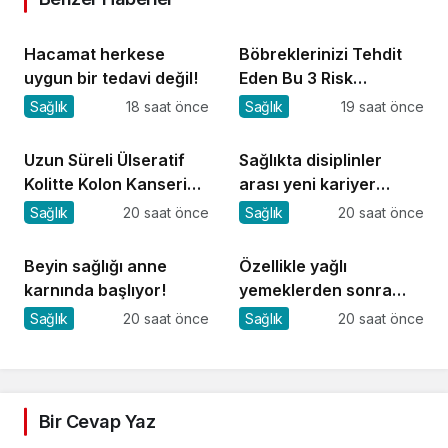
Hacamat herkese
Böbreklerinizi Tehdit
uygun bir tedavi değil!
Eden Bu 3 Risk
Faktörüne Dikkat!
Sağlık
18 saat önce
Sağlık
19 saat önce
Uzun Süreli Ülseratif
Sağlıkta disiplinler
Kolitte Kolon Kanseri
arası yeni kariyer
Riski Artıyor mu?
dönemi
Sağlık
20 saat önce
Sağlık
20 saat önce
Beyin sağlığı anne
Özellikle yağlı
karnında başlıyor!
yemeklerden sonra
başlıyorsa, gecikmeyin
Sağlık
20 saat önce
Sağlık
20 saat önce
Bir Cevap Yaz