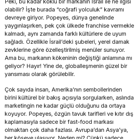
Peki, bu kadar köklü bir markanın İsrail ile ne ilgisi
olabilir? İşte burada “coğrafi yolculuk” kavramı
devreye giriyor. Popeyes, dünya genelinde
yaygınlaşırken, pek çok ülkede franchise vermekle
kalmadı, aynı zamanda farklı kültürlere de uyum
sağladı. Özellikle İsrail’deki şubeleri, yerel damak
zevklerine göre özelleştirilmiş menüler sunuyor.
Ama bu, markanın kökeninin değiştiği anlamına mı
geliyor? Hayır! Yine de, globalleşmenin güzel bir
yansıması olarak görülebilir.
Çok sayıda insan, Amerika’nın sembollerinden
birini kültürel bir bakış açısıyla sorgularken, aslında
marketingin ne kadar güçlü olduğunu da ortaya
koyuyor. Popeyes, özgün tavuk tarifleri ve kıtır dış
kaplamasıyla sadece bir fast-food markası
olmaktan çok daha fazlası. Avrupa’dan Asya’ya,
her köşeye ulaşıyor. Neden mi? Çünkü sadece