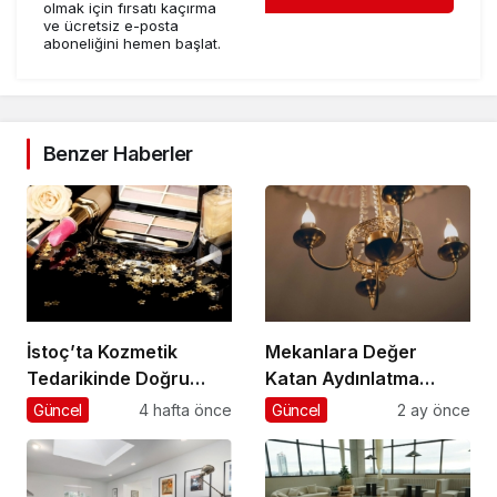
olmak için fırsatı kaçırma
ve ücretsiz e-posta
aboneliğini hemen başlat.
Benzer Haberler
İstoç’ta Kozmetik
Mekanlara Değer
Tedarikinde Doğru
Katan Aydınlatma
Adımlar
Seçimleri
Güncel
4 hafta önce
Güncel
2 ay önce