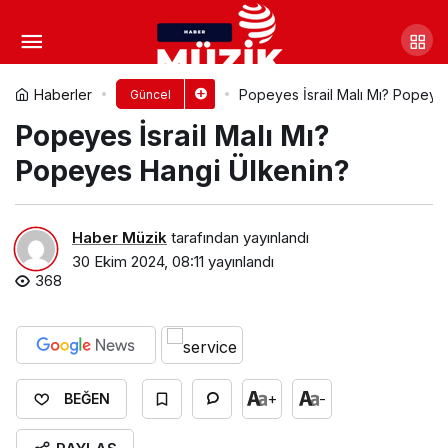
Nestle İsrail Malı Mı? Nestle
Hangi Ülkenin?
Yorum Yap
Paylaş
Haberler
Popeyes İsrail Malı Mı? Popeye
Güncel
Popeyes İsrail Malı Mı?
Popeyes Hangi Ülkenin?
Haber Müzik
tarafından yayınlandı
30 Ekim 2024, 08:11
yayınlandı
368
+
-
BEĞEN