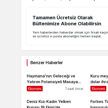
Tamamen Ücretsiz Olarak
Bültenimize Abone Olabilirsin
Yeni haberlerden haberdar olmak için fırsatı kaçı
ve ücretsiz e-posta aboneliğini hemen başlat.
Benzer Haberler
Haymana’nın Geleceği ve
Kuru mey
Yatırım Potansiyeli Masaya
dolar ihr
Yatırıldı
Ankara’d
Ekonomi
1 saat önce
Ekonomi
Deniz Kızı Kadın Yelken
Forbes Tü
Kupası 18 Ekim’de
başvurula