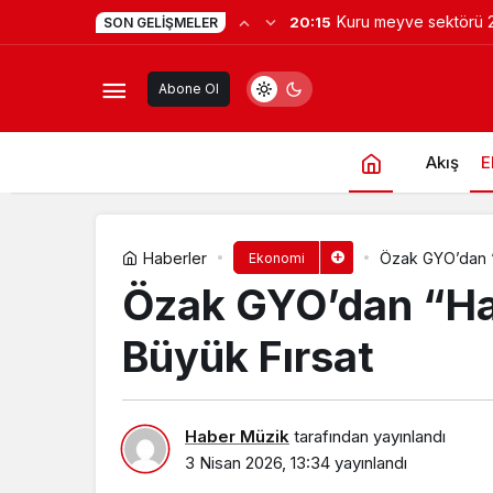
Kadın arkadaşlıkları ru
17:15
SON GELIŞMELER
Tüketici Fiyat Endeksi, Mart 2026
güçlendiriyor!
Abone Ol
Akış
E
Haberler
Özak GYO’dan “H
Ekonomi
Özak GYO’dan “Hay
Büyük Fırsat
Haber Müzik
tarafından yayınlandı
3 Nisan 2026, 13:34
yayınlandı