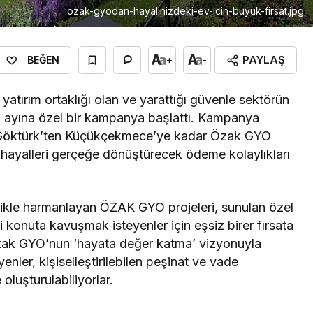
ozak-gyodan-hayalinizdeki-ev-icin-buyuk-firsat.jpg
PAYLAŞ
+
-
BEĞEN
atırım ortaklığı olan ve yarattığı güvenle sektörün
an ayına özel bir kampanya başlattı. Kampanya
 Göktürk’ten Küçükçekmece’ye kadar Özak GYO
 hayalleri gerçeğe dönüştürecek ödeme kolaylıkları
tikle harmanlayan ÖZAK GYO projeleri, sunulan özel
ki konuta kavuşmak isteyenler için eşsiz birer fırsata
 Özak GYO’nun ‘hayata değer katma’ vizyonuyla
nler, kişiselleştirilebilen peşinat ve vade
luşturulabiliyorlar.