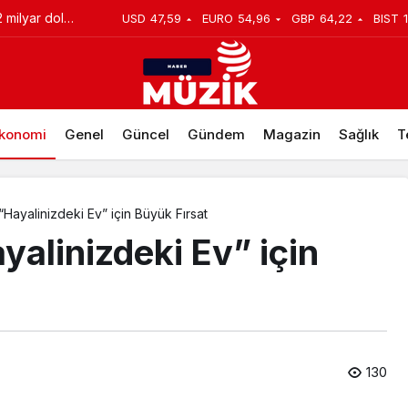
h sağlığını
USD
47,59
EURO
54,96
GBP
64,22
BIST
konomi
Genel
Güncel
Gündem
Magazin
Sağlık
T
ayalinizdeki Ev” için Büyük Fırsat
alinizdeki Ev” için
130