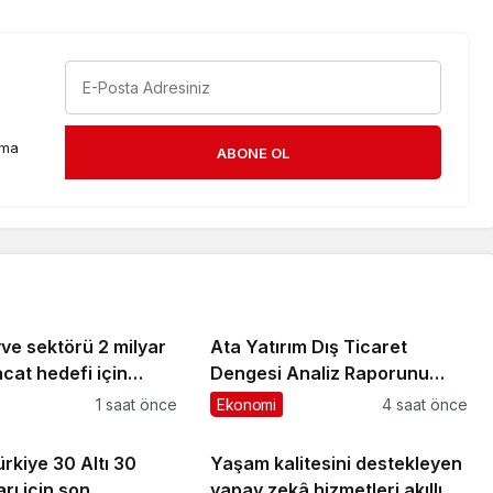
rma
ABONE OL
ve sektörü 2 milyar
Ata Yatırım Dış Ticaret
acat hedefi için
Dengesi Analiz Raporunu
an destek istedi
Yayımladı
1 saat önce
Ekonomi
4 saat önce
rkiye 30 Altı 30
Yaşam kalitesini destekleyen
rı için son
yapay zekâ hizmetleri akıllı