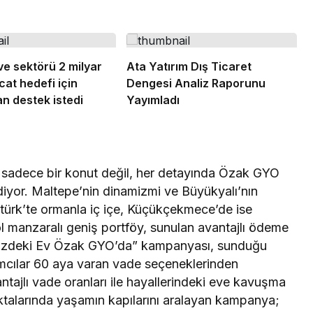
e sektörü 2 milyar
Ata Yatırım Dış Ticaret
cat hedefi için
Dengesi Analiz Raporunu
n destek istedi
Yayımladı
 sadece bir konut değil, her detayında Özak GYO
ediyor. Maltepe’nin dinamizmi ve Büyükyalı’nın
ktürk’te ormanla iç içe, Küçükçekmece’de ise
 manzaralı geniş portföy, sunulan avantajlı ödeme
alinizdeki Ev Özak GYO’da” kampanyası, sunduğu
rımcılar 60 aya varan vade seçeneklerinden
ntajlı vade oranları ile hayallerindeki eve kavuşma
noktalarında yaşamın kapılarını aralayan kampanya;