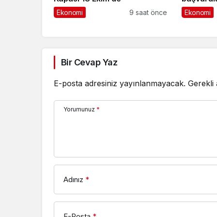
dönemece 
Ekonomi
9 saat önce
Ekonomi
Bir Cevap Yaz
E-posta adresiniz yayınlanmayacak.
Gerekli
Yorumunuz
*
Adınız
*
E-Posta
*