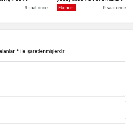
girildi!
kentler için finansman ve
9 saat önce
Ekonomi
9 saat önce
altyapı kadar önemli
 alanlar
*
ile işaretlenmişlerdir