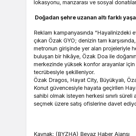
lokasyonu, manzarası ve sosyal donatılarıy
Doğadan şehre uzanan altı farklı yaş
Reklam kampanyasında “Hayalinizdeki ev
çıkan Özak GYO; denizin tam karşısında,
metronun girişinde yer alan projeleriyle 
buluşan bir hikâye, Özak Doa ile doğanın
merkezinde yüksek konfor arayanlar için 
tecrübesiyle şekilleniyor.
Özak Dragos, Hayat City, Büyükyalı, Özak
Konut güvencesiyle hayata geçirilen Ha
sahibi olmak isteyen herkesi sınırlı sürel
seçmek üzere satış ofislerine davet ediyo
Kaynak: (BYZHA) Beyaz Haber Ajansı