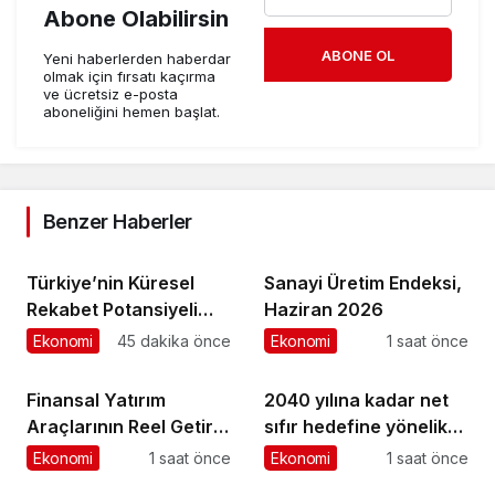
Abone Olabilirsin
ABONE OL
Yeni haberlerden haberdar
olmak için fırsatı kaçırma
ve ücretsiz e-posta
aboneliğini hemen başlat.
Benzer Haberler
Türkiye’nin Küresel
Sanayi Üretim Endeksi,
Rekabet Potansiyeli
Haziran 2026
Çok Büyük
Ekonomi
45 dakika önce
Ekonomi
1 saat önce
Finansal Yatırım
2040 yılına kadar net
Araçlarının Reel Getiri
sıfır hedefine yönelik
Oranları, Temmuz
kararlılığını güçlendirdi
Ekonomi
1 saat önce
Ekonomi
1 saat önce
2026