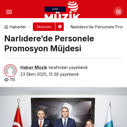
Osmangazi’de gençleri
girişimciliğe teşvik eden çalıştay
Yorum Yap
Paylaş
Haberler
Narlıdere’de Personele Prom
Ekonomi
Narlıdere’de Personele
Promosyon Müjdesi
Haber Müzik
tarafından yayınlandı
23 Ekim 2025, 12:39
yayınlandı
115