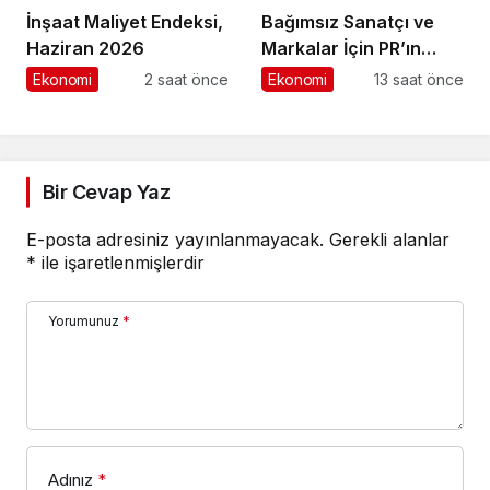
İnşaat Maliyet Endeksi,
Bağımsız Sanatçı ve
Haziran 2026
Markalar İçin PR’ın
Kuralları Değişiyor
Ekonomi
2 saat önce
Ekonomi
13 saat önce
Bir Cevap Yaz
E-posta adresiniz yayınlanmayacak.
Gerekli alanlar
*
ile işaretlenmişlerdir
Yorumunuz
*
Adınız
*