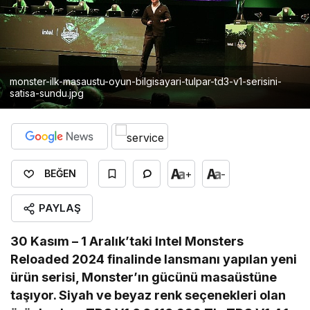
monster-ilk-masaustu-oyun-bilgisayari-tulpar-td3-v1-serisini-
satisa-sundu.jpg
+
-
BEĞEN
PAYLAŞ
30 Kasım – 1 Aralık’taki Intel Monsters
Reloaded 2024 finalinde lansmanı yapılan yeni
ürün serisi, Monster’ın gücünü masaüstüne
taşıyor. Siyah ve beyaz renk seçenekleri olan