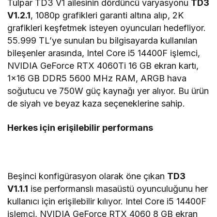
Tulpar TD3 V1 ailesinin dördüncü varyasyonu
TD3
V1.2.1
, 1080p grafikleri garanti altına alıp, 2K
grafikleri keşfetmek isteyen oyuncuları hedefliyor.
55.999 TL’ye sunulan bu bilgisayarda kullanılan
bileşenler arasında, Intel Core i5 14400F işlemci,
NVIDIA GeForce RTX 4060Ti 16 GB ekran kartı,
1×16 GB DDR5 5600 MHz RAM, ARGB hava
soğutucu ve 750W güç kaynağı yer alıyor. Bu ürün
de siyah ve beyaz kaza seçeneklerine sahip.
Herkes için erişilebilir performans
Beşinci konfigürasyon olarak öne çıkan
TD3
V1.1.1
ise performanslı masaüstü oyunculuğunu her
kullanıcı için erişilebilir kılıyor. Intel Core i5 14400F
işlemci, NVIDIA GeForce RTX 4060 8 GB ekran