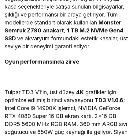
kasa seçenekleriyle satışa sunulan bilgisayarlar,
şıklığı ve performansı bir araya getiriyor. Tüm
modellerde standart olarak kullanılan
Monster
Semruk Z790 anakart
,
1 TB M.2 NVMe Gen4
SSD
ve akvaryum formundaki estetik kasalar, üst
seviye bir deneyimi garanti ediyor.
Oyun performansında zirve
Tulpar TD3 V1’in, üst düzey
4K
grafikler için
optimize edilmiş birinci varyasyonu
TD3 V1.6.6
;
Intel Core i9 14900K işlemci, NVIDIA GeForce
RTX 4080 Super 16 GB ekran kartı, 2×16 GB
DDR5 5600 MHz RGB RAM, 360 mm ARGB sıvı
soğutucu ve 850W güç kaynağı ile geliyor. Siyah