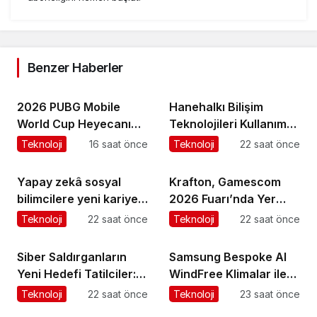
Benzer Haberler
2026 PUBG Mobile
Hanehalkı Bilişim
World Cup Heyecanı
Teknolojileri Kullanım
Paris’te Başlıyor
Araştırması, 2026
Teknoloji
16 saat önce
Teknoloji
22 saat önce
Yapay zekâ sosyal
Krafton, Gamescom
bilimcilere yeni kariyer
2026 Fuarı’nda Yer
kapıları açıyor!
Alacak Oyunlarına Dair
Teknoloji
22 saat önce
Teknoloji
22 saat önce
Yeni Ayrıntıları Paylaştı
Siber Saldırganların
Samsung Bespoke AI
Yeni Hedefi Tatilciler:
WindFree Klimalar ile
Kaspersky’den Güvenli
çocuk odalarında
Teknoloji
22 saat önce
Teknoloji
23 saat önce
Seyahat Rehberi
rüzgarsız ve konforlu