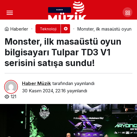
Monster, ilk masaüstü oyun
bilgisayarı Tulpar TD3 V1 serisini satışa
Yorum Yap
Haberler
Monster, ilk masaüstü oyun bil
Teknoloji
Monster, ilk masaüstü oyun
sundu!
bilgisayarı Tulpar TD3 V1
serisini satışa sundu!
Haber Müzik
tarafından yayınlandı
30 Kasım 2024, 22:16
yayınlandı
121